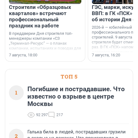
Строители «Образцовых
ГЭС, марки, искус
кварталов» встречают
ВВП: в ГК «ПСК» р
профессиональный
об истории Дня с
праздник на работе
2026-й — юбилейный го
профессионального пр
В преддверии Дня строителя топ-
строителей. 9 августа 2
менеджеры компании «СЗ
строителя будет отмечат
„Терминал-Ресурс“ — о планах
раз. В ГК «ПСК» напомни
компании, испытаниях и поводах для
появился праздник и к
осторожного оптимизма.
7 августа, 18:00
7 августа, 16:20
поменялась роль строит
ТОП 5
Погибшие и пострадавшие. Что
1
известно о взрыве в центре
Москвы
92 297
217
Галька била в людей, пострадавших грузили
2