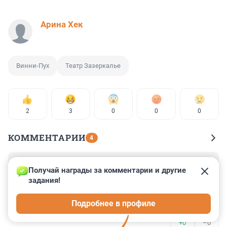
Арина Хек
Винни-Пух
Театр Зазеркалье
2
3
0
0
0
КОММЕНТАРИИ
4
Гость
17 мая, 01:24
Получай награды за комментарии и другие 
задания!
30 лет назад эта опера уже шла в Зазеркалье. Под 
слегка иным названием. Авторы те же. Когда сняли с 
Подробнее в профиле
репертуара - не заметила.
+0
–0