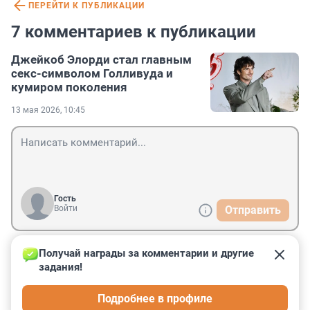
ПЕРЕЙТИ К ПУБЛИКАЦИИ
7 комментариев к публикации
Джейкоб Элорди стал главным
секс-символом Голливуда и
кумиром поколения
13 мая 2026, 10:45
Гость
Войти
Отправить
Получай награды за комментарии и другие 
Гость
15 мая, 23:10
задания!
Малосимпатичная внешность. Какие-то странные 
Подробнее в профиле
секс-символы нынче в Голливуде.