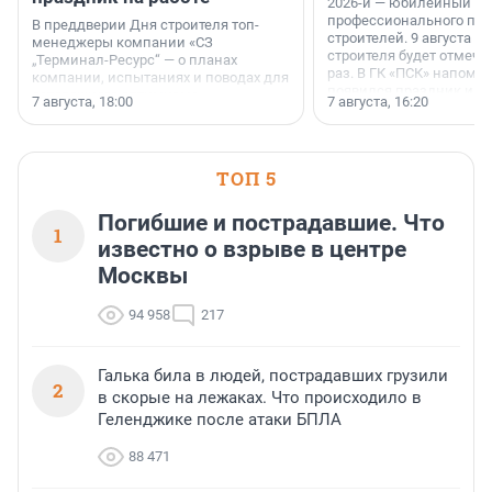
2026-й — юбилейный го
профессионального пр
В преддверии Дня строителя топ-
строителей. 9 августа 2
менеджеры компании «СЗ
строителя будет отмечат
„Терминал-Ресурс“ — о планах
раз. В ГК «ПСК» напомни
компании, испытаниях и поводах для
появился праздник и к
осторожного оптимизма.
7 августа, 18:00
7 августа, 16:20
поменялась роль строит
ТОП 5
Погибшие и пострадавшие. Что
1
известно о взрыве в центре
Москвы
94 958
217
Галька била в людей, пострадавших грузили
2
в скорые на лежаках. Что происходило в
Геленджике после атаки БПЛА
88 471