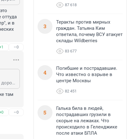
87 618
это 
 оттуда 
Теракты против мирных
", и в 
3
граждан. Татьяна Ким
еских 
ответила, почему ВСУ атакует
склады Wildberries
+1
–0
83 677
Погибшие и пострадавшие.
4
Что известно о взрыве в
центре Москвы
Я до сих пор не могу избавиться от чувства, что это была не АНТИутопия, а дорожная карта.
82 451
е там 
Галька била в людей,
5
+0
–0
пострадавших грузили в
скорые на лежаках. Что
происходило в Геленджике
после атаки БПЛА