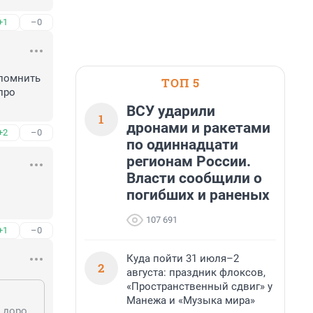
+1
–0
помнить 
ТОП 5
ро 
ВСУ ударили
1
дронами и ракетами
+2
–0
по одиннадцати
регионам России.
Власти сообщили о
погибших и раненых
107 691
+1
–0
Куда пойти 31 июля–2
2
августа: праздник флоксов,
«Пространственный сдвиг» у
Манежа и «Музыка мира»
Я до сих пор не могу избавиться от чувства, что это была не АНТИутопия, а дорожная карта.