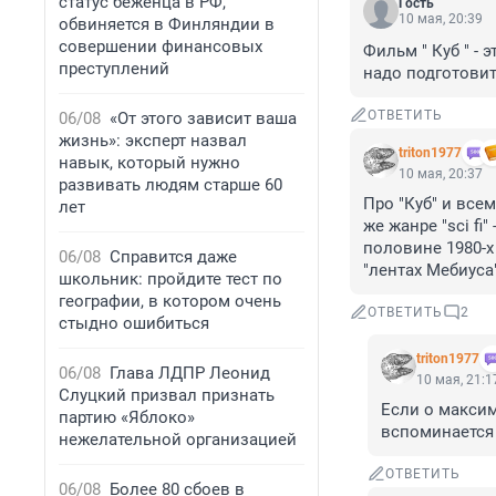
статус беженца в РФ,
Гость
10 мая, 20:39
обвиняется в Финляндии в
совершении финансовых
Фильм " Куб " - э
преступлений
надо подготовит
ОТВЕТИТЬ
06/08
«От этого зависит ваша
жизнь»: эксперт назвал
triton1977
навык, который нужно
10 мая, 20:37
развивать людям старше 60
Про "Куб" и все
лет
же жанре "sci fi
половине 1980-х
06/08
Справится даже
"лентах Мебиуса
школьник: пройдите тест по
географии, в котором очень
ОТВЕТИТЬ
2
стыдно ошибиться
triton1977
06/08
Глава ЛДПР Леонид
10 мая, 21:1
Слуцкий призвал признать
Если о максим
партию «Яблоко»
вспоминается 
нежелательной организацией
ОТВЕТИТЬ
06/08
Более 80 сбоев в