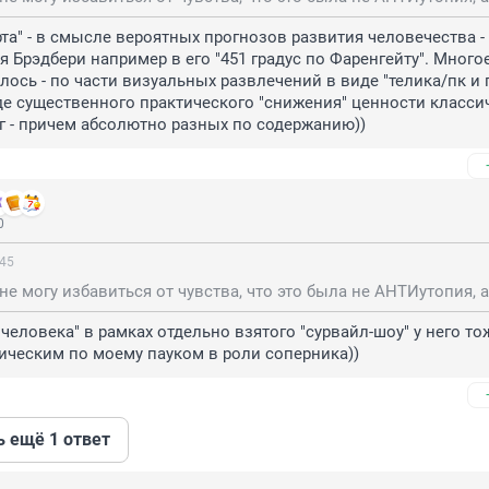
та" - в смысле вероятных прогнозов развития человечества - 
я Брэдбери например в его "451 градус по Фаренгейту". Многое
ось - по части визуальных развлечений в виде "телика/пк и пр
е существенного практического "снижения" ценности классич
 - причем абсолютно разных по содержанию))
0
:45
 человека" в рамках отдельно взятого "сурвайл-шоу" у него тож
ическим по моему пауком в роли соперника))
ь ещё 1 ответ