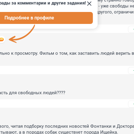
для установления порядка, структуры. Поэтому странно говор
рады за комментарии и другие задания!
тве, государстве, любом. Где больше одного - уже свободы нет
читаться с желаниями и необходимостями другого, ограничив
Подробнее в профиле
потребности, терять свободу.
ельно к просмотру. Фильм о том, как заставить людей верить в
опасть для свободных людей????
ого, читая подборку последних новостей Фонтанки и Доктора 
ывают, а в породах собак существует порода Ищейка.