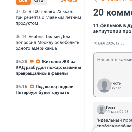
Все
СПБ
24 часа
ПЕРЕЙТИ К ПУ
20 комм
07:03
В 100 г всего 23 ккал:
три рецепта с главным летним
продуктом
11 фильмов в д
антиутопии пр
06:44
Reuters: Белый Дом
попросил Москву освободить
10 мая 2026, 19:33
одного американца
06:28
Жителей ЖК за
КАД разбудил пожар: машины
превращались в факелы
Гость
06:15
Под конец недели
Войти
Петербург будет сдувать
Гость
11 мая, 09:53
"идеальный поря
свобода вообще -