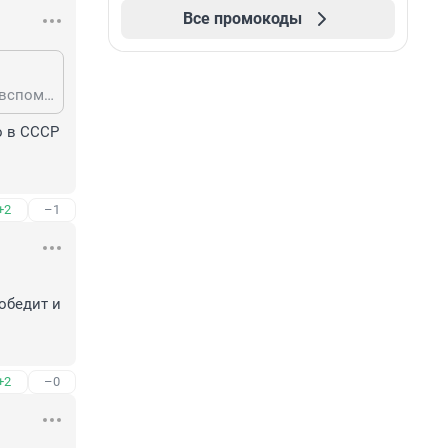
Все промокоды
Если о максимально похожей литературной конкретике, то первым делом вспоминается разумеется Хайлайн с его "Домом, который построил Тил" (1941).
 в СССР 
+2
–1
обедит и 
+2
–0