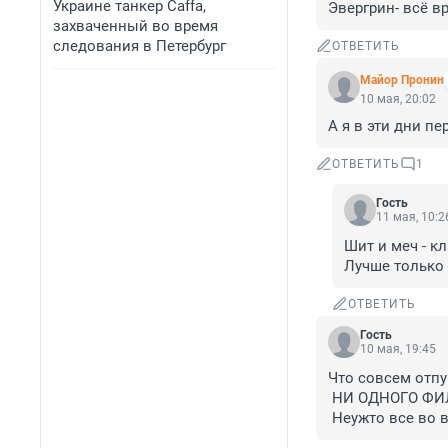
Украине танкер Caffa,
Эвергрин- всё в
захваченный во время
следования в Петербург
ОТВЕТИТЬ
Майор Пронин
10 мая, 20:02
А я в эти дни пе
ОТВЕТИТЬ
1
Гость
11 мая, 10:2
Шит и меч - кл
Лучше только
ОТВЕТИТЬ
Гость
10 мая, 19:45
Что совсем отпу
 НИ ОДНОГО ФИЛЬМА ПРО 28+ убитых +

 Неужто все во