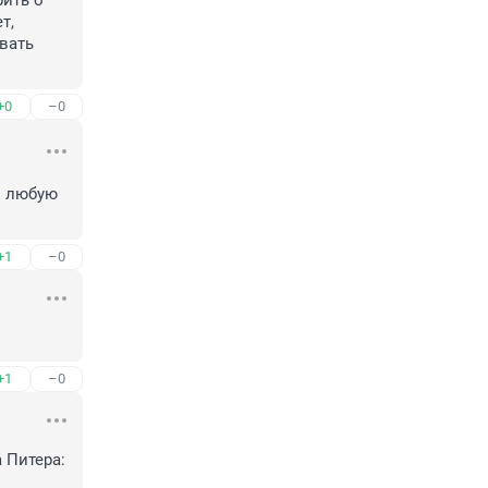
ить о 
, 
ать 
+0
–0
 любую 
+1
–0
+1
–0
Питера:
