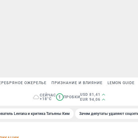
ЕРЕБРЯНОЕ ОЖЕРЕЛЬЕ
ПРИЗНАНИЕ И ВЛИЯНИЕ
LEMON GUIDE
USD 81,41
СЕЙЧАС
1
ПРОБКИ
+18°C
EUR 94,06
ователь Levrana и критика Татьяны Ким
Зачем депутаты удаляют соцсет