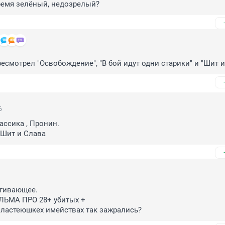
ремя зелёный, недозрелый?
ресмотрел "Освобождение", "В бой идут одни старики" и "Шит и
6
ассика , Пронин.

 Шит и Слава
гивающее.

 властеюшкех имействах так зажрались?