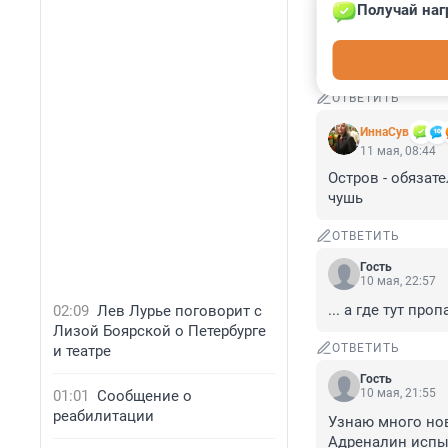
лишение свобод 
Получай наг
свободах в общес
каждый должен с
свои желания и 
ОТВЕТИТЬ
ИннаСув
11 мая, 08:44
Остров - обязат
чушь
ОТВЕТИТЬ
Гость
10 мая, 22:57
... а где тут пр
02:09
Лев Лурье поговорит с
Лизой Боярской о Петербурге
ОТВЕТИТЬ
и театре
Гость
10 мая, 21:55
01:01
Сообщение о
реабилитации
Узнаю много нов
Адреналин испыт