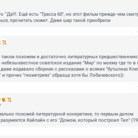
то '''Да!!!. Ещё есть "Трасса 60", но этот фильм прежде чем смотр
ься, прочитать сюжет. Даже шар такой приобрели
м таком похожем и достаточно литературных предшественнико
" - небезызвестное советское издание "Мир" по моему где то в 
 даже издавало сборник с рассказами о всяких "бутылках Клей
" и прочих "геометриях" образца хотя бы Лобачевского))
7
ально похожей литературной конкретике, то первым делом 
разумеется Хайлайн с его "Домом, который построил Тил" (19