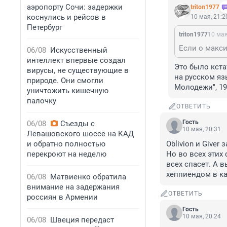
аэропорту Сочи: задержки
triton1977
коснулись и рейсов в
10 мая, 21:2
Петербург
triton1977
10 мая
06/08
Искусственный
интеллект впервые создал
Это было кста
вирусы, не существующие в
на русском яз
природе. Они смогли
Молодежи", 19
уничтожить кишечную
палочку
ОТВЕТИТЬ
Гость
06/08
Съезды с
10 мая, 20:31
Левашовского шоссе на КАД
и обратно полностью
Oblivion и Giver 
перекроют на неделю
Но во всех этих 
всех спасет. А в
хеппиендом в ка
06/08
Матвиенко обратила
внимание на задержания
ОТВЕТИТЬ
россиян в Армении
Гость
10 мая, 20:24
06/08
Швеция передаст