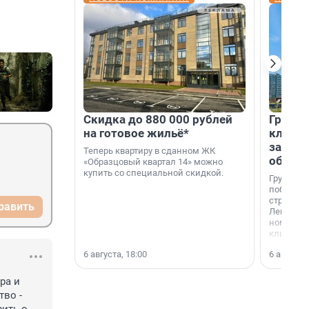
Скидка до 880 000 рублей
Группа
на готовое жильё*
клиен
застро
Теперь квартиру в сданном ЖК
област
«Образцовый квартал 14» можно
купить со специальной скидкой.
Группа А
победите
строител
равить
Ленингра
номинац
клиенто
застройщ
6 августа, 18:00
6 августа,
области»
а и 
во - 