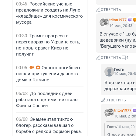
00:46
Российские ученые
предложили создать на Луне
ОТВЕТИТЬ
«кладбище» для космического
triton1977
мусора
10 мая, 20:43
В случае с "...в
00:30
Трамп: прогресс в
шедеврики (ну и
переговорах по Украине есть,
"Бегущего челов
но новых ракет Киев не
получит
ОТВЕТИТЬ
4
00:05
Одного погибшего
Гость
нашли при тушении дачного
10 мая, 20:4
дома в Гатчине
Я до сих пор н
дорожная карт
06/08
До последних дней
работала с детьми: не стало
ОТВЕТИТЬ
Фаины Саевич
triton1977
10 мая, 21:0
06/08
Знаменитая тикток-
блогер, рассказывавшая о
Гость
10 мая, 20
борьбе с редкой формой рака,