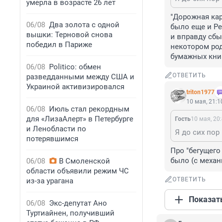
умерла в возрасте 26 лет
"Дорожная кар
06/08
Два золота с одной
было еще и Ре
вышки: Терновой снова
и вправду сбыл
победил в Париже
некотором род
бумажных книг
06/08
Politico: обмен
ОТВЕТИТЬ
разведданными между США и
Украиной активизировался
triton1977
10 мая, 21:1
06/08
Июль стал рекордным
для «ЛизаАлерт» в Петербурге
Гость
10 мая, 20
и Ленобласти по
потерявшимся
Про "бегущего
было (с механ
06/08
В Смоленской
области объявили режим ЧС
ОТВЕТИТЬ
из-за урагана
Показат
06/08
Экс-депутат Ано
Туртиайнен, получивший