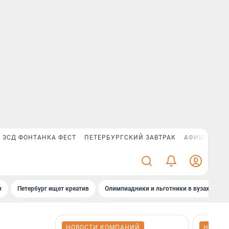
ЗСД ФОНТАНКА ФЕСТ
ПЕТЕРБУРГСКИЙ ЗАВТРАК
АФИША PLUS
и
Петербург ищет креатив
Олимпиадники и льготники в вузах СПб
НОВОСТИ КОМПАНИЙ
НОВОС