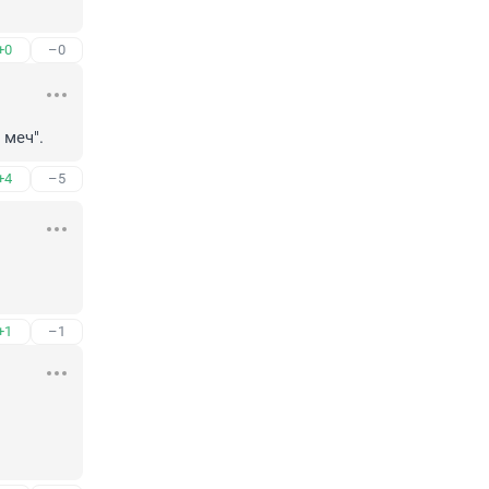
+0
–0
 меч".
+4
–5
+1
–1