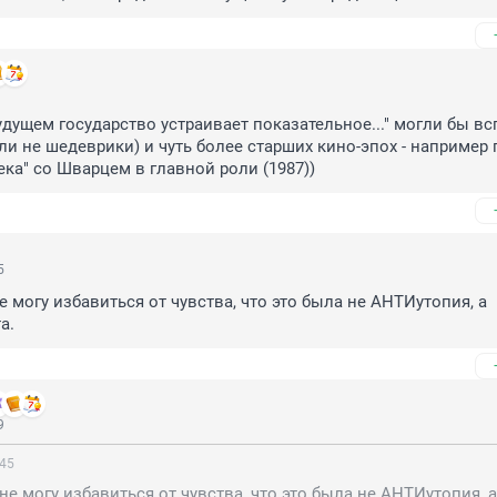
 будущем государство устраивает показательное..." могли бы вс
ли не шедеврики) и чуть более старших кино-эпох - например п
ека" со Шварцем в главной роли (1987))
5
е могу избавиться от чувства, что это была не АНТИутопия, а 
а.
9
:45