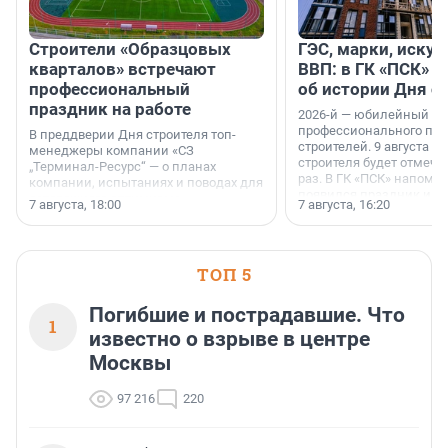
Строители «Образцовых
ГЭС, марки, искус
кварталов» встречают
ВВП: в ГК «ПСК» р
профессиональный
об истории Дня с
праздник на работе
2026-й — юбилейный го
профессионального пр
В преддверии Дня строителя топ-
строителей. 9 августа 2
менеджеры компании «СЗ
строителя будет отмечат
„Терминал-Ресурс“ — о планах
раз. В ГК «ПСК» напомни
компании, испытаниях и поводах для
появился праздник и к
осторожного оптимизма.
7 августа, 18:00
7 августа, 16:20
поменялась роль строит
ТОП 5
Погибшие и пострадавшие. Что
1
известно о взрыве в центре
Москвы
97 216
220