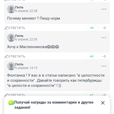
Гость
6 апреля, 22:38
Почему меняют ? Пишу норм
+0
–0
ОТВЕТИТЬ
Гость
6 апреля, 22:36
Хочу к Масленникова😱😱😱
+0
–0
ОТВЕТИТЬ
Гость
6 апреля, 14:15
Фонтанка ! У вас в в статье написано "в целостности 
и сохранности". Давайте говорить как петербуржцы: 
"в целости и сохранности" ! ))
+2
–0
ОТВЕТИТЬ
Получай награды за комментарии и другие 
Гость
6 апреля, 13:27
задания!