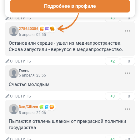
Как задолбали эти 30-40 летние дети. Тупо с помощью 
Подробнее в профиле
безделья и обмана бабки стригут.
+3
–0
ОТВЕТИТЬ
275640356
6 апреля, 02:55
Остановили сердце - ушел из медиапространства. 
Снова запустили - вернулся в медиапространство.
+2
–0
ОТВЕТИТЬ
Гость
5 апреля, 23:55
Счастья молодым!
+3
–0
ОТВЕТИТЬ
Dan/Citizen
5 апреля, 22:06
Пытаются отвлечь шлаком от прекрасной политики 
государства
+4
–0
ОТВЕТИТЬ