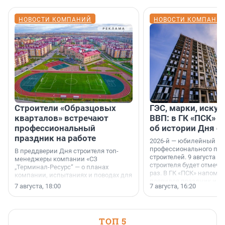
НОВОСТИ КОМПАНИЙ
НОВОСТИ КОМПАНИ
Строители «Образцовых
ГЭС, марки, искус
кварталов» встречают
ВВП: в ГК «ПСК» р
профессиональный
об истории Дня с
праздник на работе
2026-й — юбилейный го
профессионального пр
В преддверии Дня строителя топ-
строителей. 9 августа 2
менеджеры компании «СЗ
строителя будет отмечат
„Терминал-Ресурс“ — о планах
раз. В ГК «ПСК» напомни
компании, испытаниях и поводах для
появился праздник и к
осторожного оптимизма.
7 августа, 18:00
7 августа, 16:20
поменялась роль строит
ТОП 5