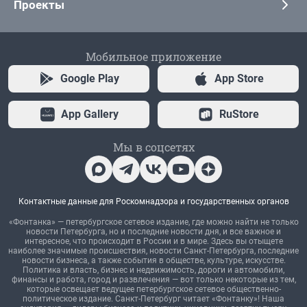
Проекты
Мобильное приложение
Google Play
App Store
App Gallery
RuStore
Мы в соцсетях
Контактные данные для Роскомнадзора и государственных органов
«Фонтанка» — петербургское сетевое издание, где можно найти не только
новости Петербурга, но и последние новости дня, и все важное и
интересное, что происходит в России и в мире. Здесь вы отыщете
наиболее значимые происшествия, новости Санкт-Петербурга, последние
новости бизнеса, а также события в обществе, культуре, искусстве.
Политика и власть, бизнес и недвижимость, дороги и автомобили,
финансы и работа, город и развлечения — вот только некоторые из тем,
которые освещает ведущее петербургское сетевое общественно-
политическое издание. Санкт-Петербург читает «Фонтанку»! Наша