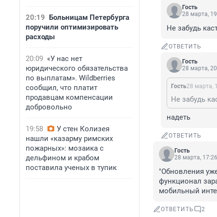
Гость
28 марта, 19
20:19
Больницам Петербурга
поручили оптимизировать
Не забудь кас
расходы
ОТВЕТИТЬ
20:09
«У нас нет
Гость
юридического обязательства
28 марта, 20
по выплатам». Wildberries
Гость
28 марта, 
сообщил, что платит
продавцам компенсации
Не забудь ка
добровольно
надеть
19:58
У стен Колизея
ОТВЕТИТЬ
нашли «казарму римских
пожарных»: мозаика с
Гость
дельфином и крабом
28 марта, 17:2
поставила ученых в тупик
"Обновления уже 
функционал зара
мобильный интер
ОТВЕТИТЬ
2