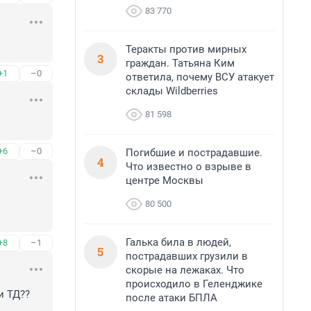
83 770
Теракты против мирных
3
граждан. Татьяна Ким
+1
–0
ответила, почему ВСУ атакует
склады Wildberries
81 598
+6
–0
Погибшие и пострадавшие.
4
Что известно о взрыве в
центре Москвы
80 500
Галька била в людей,
+8
–1
5
пострадавших грузили в
скорые на лежаках. Что
происходило в Геленджике
 ТД??

после атаки БПЛА