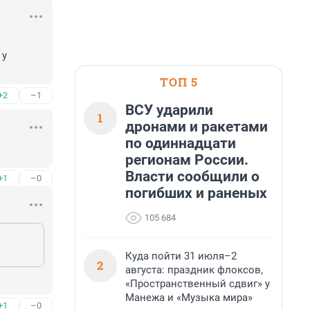
у 
ТОП 5
+2
–1
ВСУ ударили
1
дронами и ракетами
по одиннадцати
регионам России.
Власти сообщили о
+1
–0
погибших и раненых
105 684
Куда пойти 31 июля–2
2
августа: праздник флоксов,
«Пространственный сдвиг» у
Манежа и «Музыка мира»
+1
–0