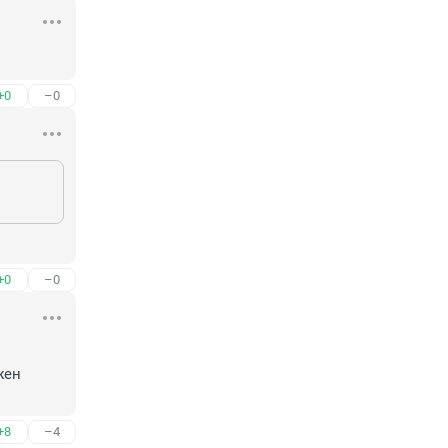
+0
–0
+0
–0
ен 
+8
–4