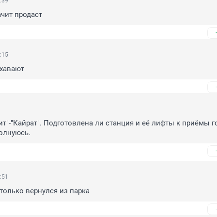
:39
ачит продаст
:15
схавают
9
ит"-"Кайрат". Подготовлена ли станция и её лифты к приёмы го
волнуюсь.
:51
 только вернулся из парка