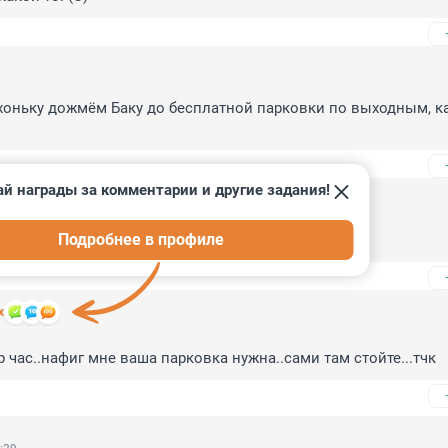
6
хоньку дожмём Баку до бесплатной парковки по выходным, ка
й награды за комментарии и другие задания!
5
Подробнее в профиле
 жизнь
х
3
р час..нафиг мне ваша парковка нужна..сами там стойте...тчк