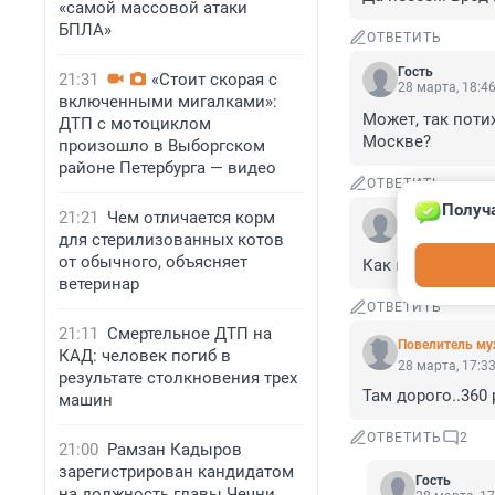
«самой массовой атаки
БПЛА»
ОТВЕТИТЬ
Гость
21:31
«Стоит скорая с
28 марта, 18:4
включенными мигалками»:
Может, так поти
ДТП с мотоциклом
Москве?
произошло в Выборгском
районе Петербурга — видео
ОТВЕТИТЬ
Получа
21:21
Чем отличается корм
Гость
28 марта, 17:5
для стерилизованных котов
от обычного, объясняет
Как похорошела
ветеринар
ОТВЕТИТЬ
21:11
Смертельное ДТП на
Повелитель му
КАД: человек погиб в
28 марта, 17:3
результате столкновения трех
Там дорого..360 
машин
ОТВЕТИТЬ
2
21:00
Рамзан Кадыров
зарегистрирован кандидатом
Гость
на должность главы Чечни