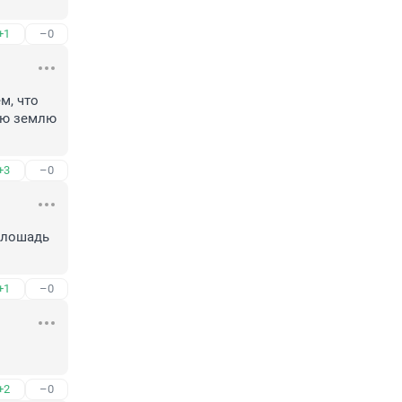
+1
–0
, что 
ую землю 
+3
–0
 лошадь 
+1
–0
+2
–0