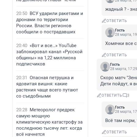
28 марта, 17
жадный ? - зн
20:50
ВСУ ударили ракетами и
дронами по территории
ОТВЕТИТЬ
России. Власти регионов
Гость
сообщили о пострадавших
28 марта, 19
Хомячки все 
20:40
«Вот и все…» YouTube
заблокировал канал «Русской
ОТВЕТИТЬ
общины» на 1,22 миллиона
подписчиков
Гость
28 марта, 17:2
20:31
Опасная петрушка и
Скоро матч "Зен
ядовитая вишня: какие
Дети пойдут, я 
растения чаще всего путают
со съедобными
ОТВЕТИТЬ
3
Гость
20:28
Метеоролог предрек
28 марта, 17
самую мощную
Всё там норм,
климатическую катастрофу за
последнюю тысячу лет: когда
ОТВЕТИТЬ
всё начнется