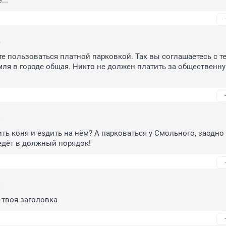
...
5
те пользоваться платной парковкой. Так вы соглашаетесь с тем
мля в городе общая. Никто не должен платить за общественн
6
ть коня и ездить на нём? А парковаться у Смольного, заодно
едёт в должный порядок!
6
 твоя заголовка