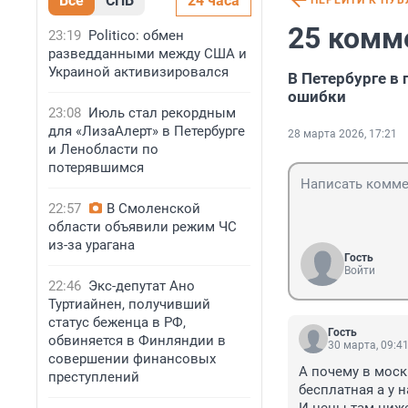
Все
СПБ
24 часа
ПЕРЕЙТИ К ПУ
25 комм
23:19
Politico: обмен
разведданными между США и
Украиной активизировался
В Петербурге в
ошибки
23:08
Июль стал рекордным
для «ЛизаАлерт» в Петербурге
28 марта 2026, 17:21
и Ленобласти по
потерявшимся
22:57
В Смоленской
области объявили режим ЧС
из-за урагана
Гость
Войти
22:46
Экс-депутат Ано
Туртиайнен, получивший
статус беженца в РФ,
Гость
обвиняется в Финляндии в
30 марта, 09:4
совершении финансовых
А почему в моск
преступлений
бесплатная а у на