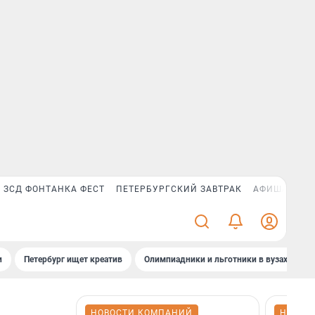
ЗСД ФОНТАНКА ФЕСТ
ПЕТЕРБУРГСКИЙ ЗАВТРАК
АФИША PLUS
и
Петербург ищет креатив
Олимпиадники и льготники в вузах СПб
НОВОСТИ КОМПАНИЙ
НОВОС