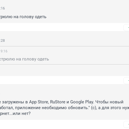
:16
трюлю на голову одеть
:28
19:16
стрюлю на голову одеть
6
загружены в App Store, RuStore и Google Play. Чтобы новый 
ботал, приложение необходимо обновить." (с), а для этого нуж
нет...или нет?