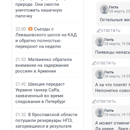
природе. Они смогли
Гость
уничтожить кишечную
28 марта, 23
палочку
Остальные жит
22:00
Съезды с
ОТВЕТИТЬ
Левашовского шоссе на КАД
Гость
и обратно полностью
28 марта, 19:5
перекроют на неделю
Пиявицы ненасы
21:53
Матвиенко обратила
ОТВЕТИТЬ
внимание на задержания
россиян в Армении
Гость
28 марта, 19:5
21:42
Швеция передаст
А за что платят 
Украине танкер Caffa,
Непонятно совс
захваченный во время
следования в Петербург
ОТВЕТИТЬ
Гость
21:32
В Ярославской области
28 марта, 19:1
потушили резервуары НПЗ,
А может отменит
загоревшиеся в результате
Да нееее... Бред 