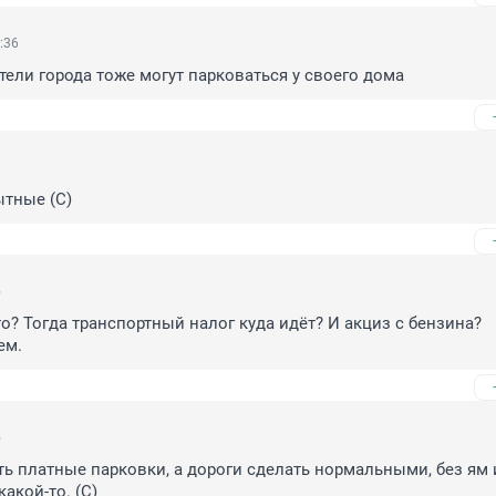
:36
ели города тоже могут парковаться у своего дома
8
тные (С)
5
то? Тогда транспортный налог куда идёт? И акциз с бензина? 
ем.
5
ь платные парковки, а дороги сделать нормальными, без ям и
какой-то. (С)