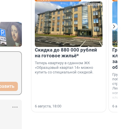
Скидка до 880 000 рублей
Группа
на готовое жильё*
клиен
застро
Теперь квартиру в сданном ЖК
област
«Образцовый квартал 14» можно
купить со специальной скидкой.
Группа А
победите
строител
равить
Ленингра
номинац
клиенто
застройщ
6 августа, 18:00
6 августа,
области»