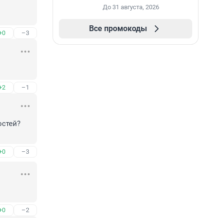
промокоду НАБЕРИ
До 31 августа, 2026
Все промокоды
+0
–3
+2
–1
стей?

+0
–3
+0
–2