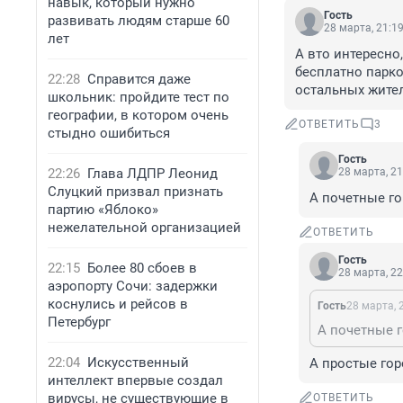
навык, который нужно
Гость
развивать людям старше 60
28 марта, 21:1
лет
А вто интересно,
бесплатно парко
22:28
Справится даже
остальных жител
школьник: пройдите тест по
географии, в котором очень
ОТВЕТИТЬ
3
стыдно ошибиться
Гость
22:26
Глава ЛДПР Леонид
28 марта, 21
Слуцкий призвал признать
А почетные г
партию «Яблоко»
нежелательной организацией
ОТВЕТИТЬ
Гость
22:15
Более 80 сбоев в
28 марта, 22
аэропорту Сочи: задержки
коснулись и рейсов в
Гость
28 марта, 
Петербург
А почетные 
22:04
Искусственный
А простые гор
интеллект впервые создал
вирусы, не существующие в
ОТВЕТИТЬ