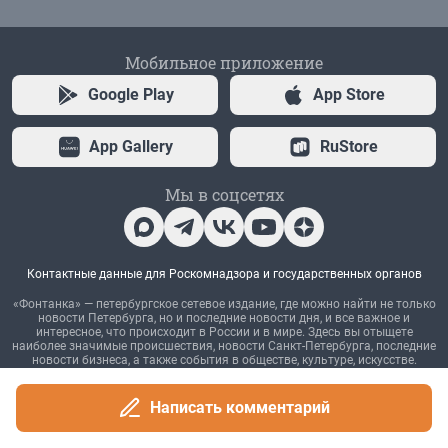
Мобильное приложение
Google Play
App Store
App Gallery
RuStore
Мы в соцсетях
Контактные данные для Роскомнадзора и государственных органов
«Фонтанка» — петербургское сетевое издание, где можно найти не только
новости Петербурга, но и последние новости дня, и все важное и
интересное, что происходит в России и в мире. Здесь вы отыщете
наиболее значимые происшествия, новости Санкт-Петербурга, последние
новости бизнеса, а также события в обществе, культуре, искусстве.
Политика и власть, бизнес и недвижимость, дороги и автомобили,
финансы и работа, город и развлечения — вот только некоторые из тем,
которые освещает ведущее петербургское сетевое общественно-
Написать комментарий
политическое издание. Санкт-Петербург читает «Фонтанку»! Наша
аудитория — лидеры бизнеса и политики, чиновники, десятки тысяч
горожан.