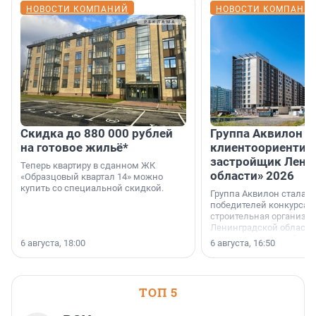
НОВОСТИ КОМПАНИЙ
НОВОСТИ КОМПАНИ
Скидка до 880 000 рублей
Группа Аквилон 
на готовое жильё*
клиентоориентир
застройщик Лени
Теперь квартиру в сданном ЖК
области» 2026
«Образцовый квартал 14» можно
купить со специальной скидкой.
Группа Аквилон стала 
победителей конкурса 
строительная организа
Ленинградской области 
номинации «Самый
6 августа, 18:00
6 августа, 16:50
клиентоориентированн
застройщик Ленинград
области».
ТОП 5