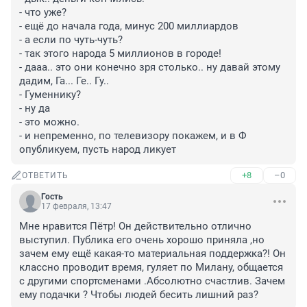
- что уже?

- ещё до начала года, минус 200 миллиардов

- а если по чуть-чуть?

- так этого народа 5 миллионов в городе! 

- дааа.. это они конечно зря столько.. ну давай этому 
дадим, Га... Ге.. Гу..

- Гуменнику?

- ну да

- это можно. 

- и непременно, по телевизору покажем, и в Ф 
опубликуем, пусть народ ликует
+8
–0
ОТВЕТИТЬ
Гость
17 февраля, 13:47
Мне нравится Пётр! Он действительно отлично 
выступил. Публика его очень хорошо приняла ,но 
зачем ему ещё какая-то материальная поддержка?! Он 
классно проводит время, гуляет по Милану, общается 
с другими спортсменами .Абсолютно счастлив. Зачем 
ему подачки ? Чтобы людей бесить лишний раз?