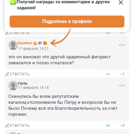
Получай награды за комментарии и другие 
Гость
17 февраля, 14:27
задания!
Они там с дуба рухнули? Больше в городе проблем 
Подробнее в профиле
нет?
+3
–1
ОТВЕТИТЬ
Bazelevs
17 февраля, 14:21
это он виноват что другой одаренный фигурист 
завалился и плохо откатался?
+1
–1
ОТВЕТИТЬ
Гость
17 февраля, 14:18
Скинулись бы всем депутатским 
кагалом,отслюнявили бы Петру и вопросов бы не 
было.Почему вся эта благотворительность за счёт 
горожан.
+6
–0
ОТВЕТИТЬ