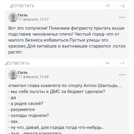
+7
–2
ОТВЕТИТЬ
Гость
17 февраля, 13:57
Вот это популизм! Поможем фигуристу прыгать выше 
подставив чиновничье плечо! Чистый город--это от 
малого бизнеса избавиться.Пустые улицы это 
красиво.Для китайцев и вьетнамцев стараются .поток 
растет.
+1
–1
ОТВЕТИТЬ
Гость
17 февраля, 13:48
отметил глава комитета по спорту Антон Шантырь....

- мы себе льготы и ДМС за бюджет сделали?

- да

- а родне своей?

- разумеется

- оклады подняли?

- хах..

- ну что, давай, для города тогда что-нибудь..

- дык.. деньги кончились.
