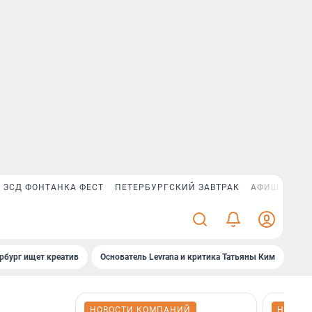
ЗСД ФОНТАНКА ФЕСТ
ПЕТЕРБУРГСКИЙ ЗАВТРАК
АФИША PLUS
рбург ищет креатив
Основатель Levrana и критика Татьяны Ким
Зач
НОВОСТИ КОМПАНИЙ
НОВОС