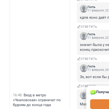
Гость
11 февраля, 22
кдпв ясно даёт 
ОТВЕТИТЬ
Гость
11 февраля, 22
значит была у н
конец прискочит
ОТВЕТИТЬ
Гость
11 февраля, 20
Эх, вот если бы
ОТВЕТИТЬ
Получа
Гость
16:48
Вход в метро
11 февраля, 20
«Чкаловская» ограничат по
Мазут вреден. О
будням до конца года