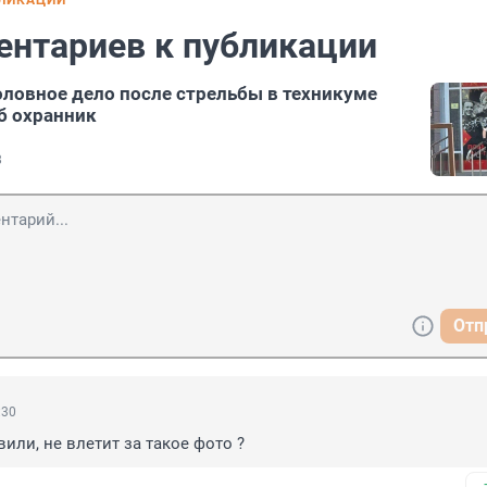
БЛИКАЦИИ
ентариев к публикации
оловное дело после стрельбы в техникуме
иб охранник
8
Отп
:30
или, не влетит за такое фото ?