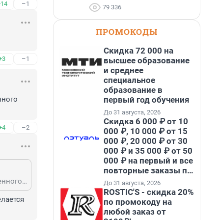
+14
–1
79 336
ПРОМОКОДЫ
Скидка 72 000 на
+3
–1
высшее образование
и среднее
специальное
образование в
первый год обучения
ного 
До 31 августа, 2026
Скидка 6 000 ₽ от 10
+4
–2
000 ₽, 10 000 ₽ от 15
000 ₽, 20 000 ₽ от 30
000 ₽ и 35 000 ₽ от 50
000 ₽ на первый и все
повторные заказы по
промокоду НАБЕРИ
По ст105ч2УКРФ разброс от 8 до 20 лет, либо пожизненное. Из-за общественного резонанса вангую лет 15 минимум.
До 31 августа, 2026
ROSTIC'S - скидка 20%
лается 
по промокоду на
любой заказ от