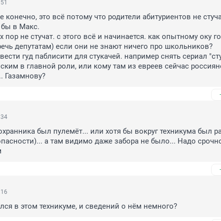
:51
е конечно, это всё потому что родители абитуриентов не стуча
бы в Макс. 

х пор не стучат. с этого всё и начинается. как опытному оку го
речь депутатам) если они не знают ничего про школьников?

вести гуд паблисити для стукачей. например снять сериал "сту
енским в главной роли, или кому там из евреев сейчас россиян
.. Газамнову?
:34
охранника был пулемёт... или хотя бы вокруг техникума был ра
пасности)... а там видимо даже забора не было... Надо срочно
м
:16
ся в этом техникуме, и сведений о нём немного?