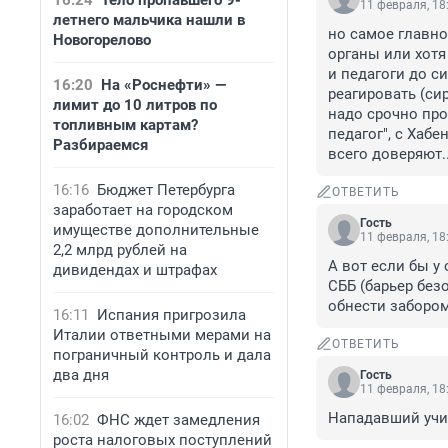
16:24
Тело пропавшего 9-
11 февраля, 18
летнего мальчика нашли в
но самое главно
Новогорелово
органы или хотя 
и педагоги до си
16:20
На «Роснефти» —
реагировать (си
лимит до 10 литров по
надо срочно про
топливным картам?
педагог", с Хаб
Разбираемся
всего доверяют.
16:16
Бюджет Петербурга
ОТВЕТИТЬ
заработает на городском
Гость
имуществе дополнительные
11 февраля, 18
2,2 млрд рублей на
А вот если бы у 
дивидендах и штрафах
СББ (барьер безо
обнести заборо
16:11
Испания пригрозила
Италии ответными мерами на
ОТВЕТИТЬ
пограничный контроль и дала
два дня
Гость
11 февраля, 18
Нападавший учил
16:02
ФНС ждет замедления
роста налоговых поступлений