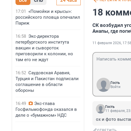
Все
СПБ
24 часа
ПЕРЕЙТИ К ПУ
18 комм
17:01
«Помойки и крысы»:
российского пловца опечалил
Париж
СК возбудил уг
Анапы, где пог
16:58
Экс-директора
петербургского института
11 февраля 2026, 17:5
вакцин и сывороток
приговорили к колонии, но
там его не ждут
16:52
Саудовская Аравия,
Турция и Пакистан подписали
Гость
соглашение в области
Войти
обороны
16:49
Экс-глава
Гость
Госфильмофонда оказался в
11 февраля, 23
деле о «бумажном» НДС
ох и фото выстав
ОТВЕТИТЬ