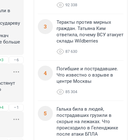
92 338
ли в 
Теракты против мирных
судареву 
3
граждан. Татьяна Ким
ответила, почему ВСУ атакует
кач 
склады Wildberries
е больше 
87 630
+3
–6
Погибшие и пострадавшие.
4
Что известно о взрыве в
центре Москвы
стянут 
 
85 304
+4
–1
Галька била в людей,
5
пострадавших грузили в
скорые на лежаках. Что
происходило в Геленджике
после атаки БПЛА