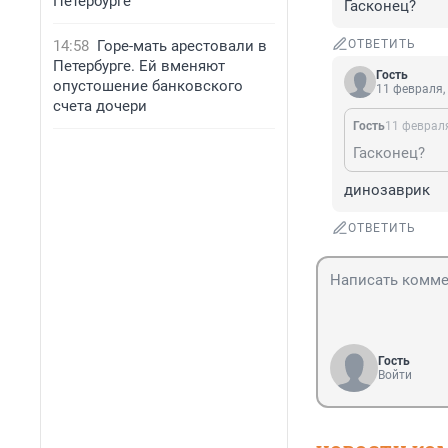
Петербурге
Гасконец?
14:58
Горе-мать арестовали в
ОТВЕТИТЬ
Петербурге. Ей вменяют
Гость
опустошение банковского
11 февраля,
счета дочери
Гость
11 февраля
Гасконец?
динозаврик
ОТВЕТИТЬ
Гость
Войти