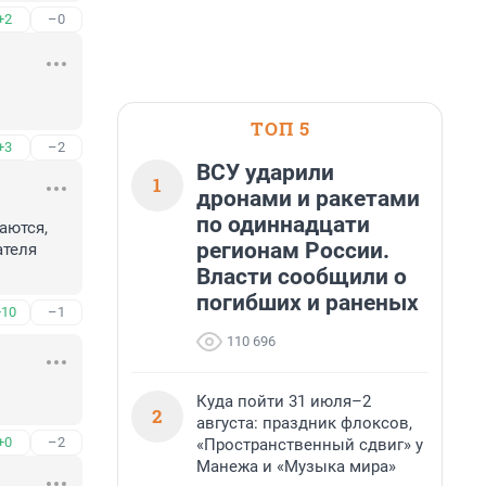
+2
–0
ТОП 5
+3
–2
ВСУ ударили
1
дронами и ракетами
по одиннадцати
ются, 
регионам России.
теля 
Власти сообщили о
погибших и раненых
+10
–1
110 696
Куда пойти 31 июля–2
2
августа: праздник флоксов,
+0
–2
«Пространственный сдвиг» у
Манежа и «Музыка мира»