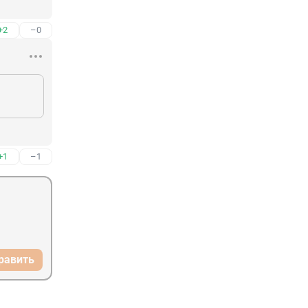
+2
–0
+1
–1
равить