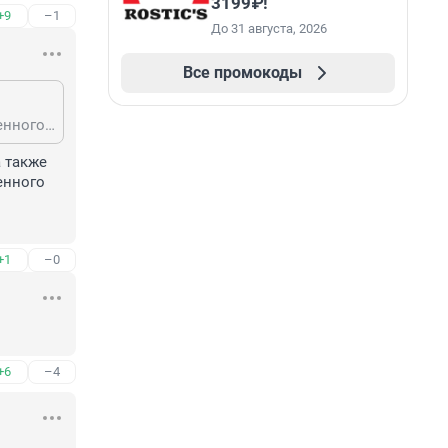
3199₽!
+9
–1
До 31 августа, 2026
Все промокоды
По ст105ч2УКРФ разброс от 8 до 20 лет, либо пожизненное. Из-за общественного резонанса вангую лет 15 минимум.
 также 
нного 
+1
–0
+6
–4