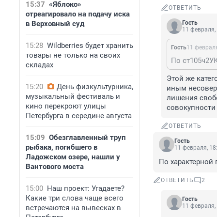
15:37
«Яблоко»
ОТВЕТИТЬ
отреагировало на подачу иска
в Верховный суд
Гость
11 февраля,
15:28
Wildberries будет хранить
Гость
11 февраля
товары не только на своих
складах
Этой же катег
15:20
День физкультурника,
иным несовер
музыкальный фестиваль и
лишения свобо
кино перекроют улицы
совокупности 
Петербурга в середине августа
ОТВЕТИТЬ
15:09
Обезглавленный труп
Гость
рыбака, погибшего в
11 февраля, 18
Ладожском озере, нашли у
По характерной 
Вантового моста
ОТВЕТИТЬ
2
15:00
Наш проект: Угадаете?
Какие три слова чаще всего
Гость
11 февраля,
встречаются на вывесках в