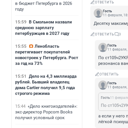
ОТВЕТИТЬ
в бюджет Петербурга в 2026
году
Гость
11 февраля, 18
15:59
В Смольном назвали
Десятку максим
среднюю зарплату
петербуржцев в 2027 году
ОТВЕТИТЬ
3
Гость
15:55
Ленобласть
11 февраля,
перетягивает покупателей
новостроек у Петербурга. Рост
По ст105ч2УКР
за год на 73%
резонанса ван
ОТВЕТИТЬ
15:51
Дело на 4,3 миллиарда
рублей. Бывший владелец
Гость
дома Cartier получил 9,5 года
11 февраля,
строгого режима
Гость
11 февраля
15:44
«Дело книгоиздателей»:
экс-директор Popcorn Books
а если у него 
получил условный срок
лёгкой психуш