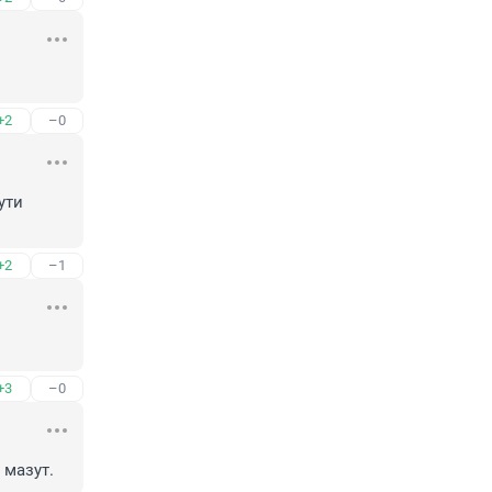
+2
–0
ти 
+2
–1
+3
–0
 мазут.