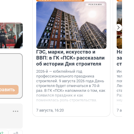
ГЭС, марки, искусство и
На вод
ВВП: в ГК «ПСК» рассказали
зарабо
об истории Дня строителя
станци
2026-й — юбилейный год
Инженер
профессионального праздника
телеком-
строителей. 9 августа 2026 года День
популярн
строителя будет отмечаться в 70-й
Ленингра
равить
раз. В ГК «ПСК» напомнили о том, как
станции 
появился праздник и как
Раздолин
поменялась роль строительства.
недалеко
водопада
7 августа, 16:20
7 августа,
+2
–0