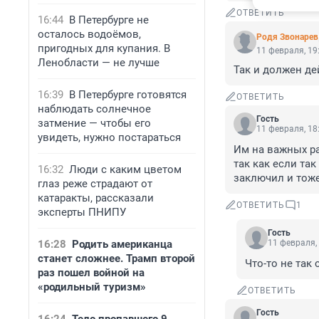
ОТВЕТИТЬ
16:44
В Петербурге не
осталось водоёмов,
Родя Звонарев
пригодных для купания. В
11 февраля, 19
Ленобласти — не лучше
Так и должен д
16:39
В Петербурге готовятся
ОТВЕТИТЬ
наблюдать солнечное
Гость
затмение — чтобы его
11 февраля, 18
увидеть, нужно постараться
Им на важных раз
так как если так
16:32
Люди с каким цветом
заключил и тоже 
глаз реже страдают от
катаракты, рассказали
ОТВЕТИТЬ
1
эксперты ПНИПУ
Гость
16:28
Родить американца
11 февраля,
станет сложнее. Трамп второй
Что-то не так 
раз пошел войной на
«родильный туризм»
ОТВЕТИТЬ
Гость