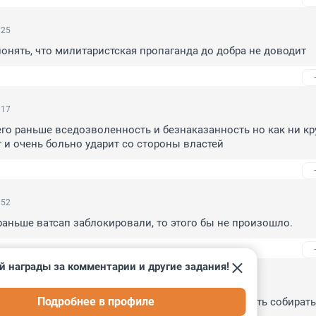
:25
понять, что милитаристская пропаганда до добра не доводит
:17
его раньше вседозволенность и безнаказанность но как ни кру
 и очень больно ударит со стороны властей
:52
 раньше ватсап заблокировали, то этого бы не произошло.
й награды за комментарии и другие задания!
:51
Подробнее в профиле
т запаха мазута люди сходят с ума. Надо продолжать собирать