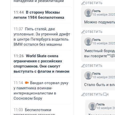
нападении и реабилитации
ОТВЕТИТЬ
Гость
11:44
В сторону Москвы
10 ноября 2025
летели 1984 беспилотника
Можно подумать,
11:37
Пять статей, две
ОТВЕТИТЬ
уголовные. За утренний дрифт
в центре Петербурга водитель
Гость
10 ноября 2025
BMW остался без машины
Уместный борода
11:26
World Skate сняла
вы говорите"""🤣
ограничения с российских
спортсменов. Они смогут
ОТВЕТИТЬ
выступать с флагом и гимном
Гость
10 ноября 2025
11:14
Вандал оторвал руку
Стало быть и вла
у памятника воинам-
интернационалистам в
ОТВЕТИТЬ
4
Сосновом Бору
Гость
10 ноября 20
11:03
Беспилотники