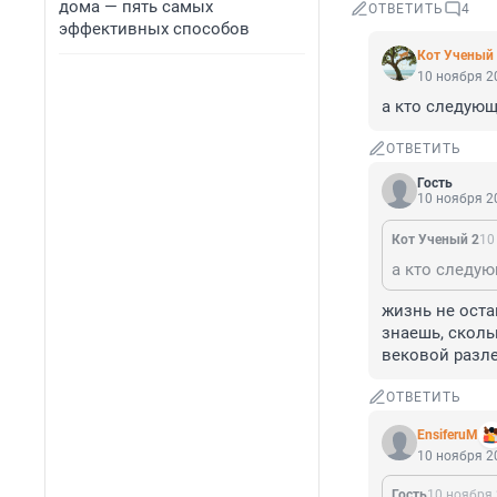
дома — пять самых
ОТВЕТИТЬ
4
эффективных способов
Кот Ученый
10 ноября 20
а кто следующ
ОТВЕТИТЬ
Гость
10 ноября 20
Кот Ученый 2
10
а кто следую
жизнь не остан
знаешь, скольк
вековой разле
ОТВЕТИТЬ
EnsiferuM
10 ноября 20
Гость
10 ноября 