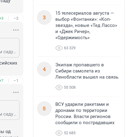
саду 
15 телесериалов августа —
3
+3
–2
выбор «Фонтанки»: «Коп-
звезда», новые «Тед Лассо»
и «Джек Ричер»,
«Одержимость»
63 329
Так решения наших судов там и так не исполняли. Вот еще чего, в цветущем саду дикарей слушать - законы, они для джентльменов.
ийских 
Экипаж пропавшего в
4
Сибири самолета из
Ленобласти вышел на связь
+7
–1
55 508
ВСУ ударили ракетами и
5
дронами по территории
Так решения наших судов там и так не исполняли. Вот еще чего, в цветущем саду дикарей слушать - законы, они для джентльменов.
России. Власти регионов
сообщили о пострадавших
ы од 
52 685