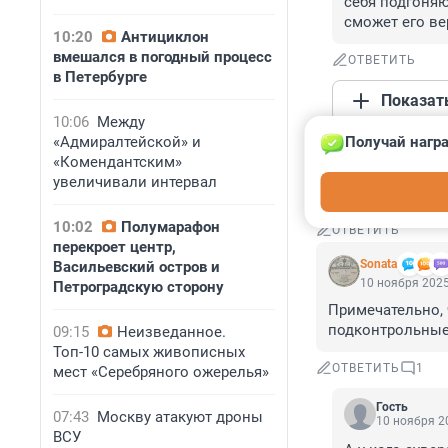
себя подгоняю
сможет его ве
10:20
Антициклон
вмешался в погодный процесс
ОТВЕТИТЬ
в Петербурге
Показат
10:06
Между
«Адмиралтейской» и
Получай награ
Гость
«Комендантским»
10 ноября 2025
увеличивали интервал
Теперь незачем 
10:02
Полумарафон
ОТВЕТИТЬ
перекроет центр,
Sonata
Васильевский остров и
10 ноября 2025
Петроградскую сторону
Примечательно, 
подконтрольные 
09:15
Неизведанное.
Топ-10 самых живописных
ОТВЕТИТЬ
1
мест «Серебряного ожерелья»
Гость
07:43
Москву атакуют дроны
10 ноября 20
ВСУ