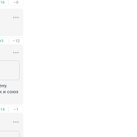
+16
–0
+3
–12
ну. 
к и союз 
+14
–1