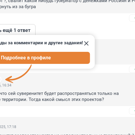
т ?, свалит какой нибудь губернатор с денежками Россиян и Р
рнуть из за бугра
ь ещё 1 ответ
ды за комментарии и другие задания!
, 16:36
Подробнее в профиле
мучиться и пыль глотать.
, 16:34
что сей суверенитет будет распространяться только на 
территории. Тогда какой смысл этих проектов?
25, 17:18