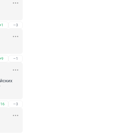
+1
–3
+9
–1
йских 
 
+16
–3