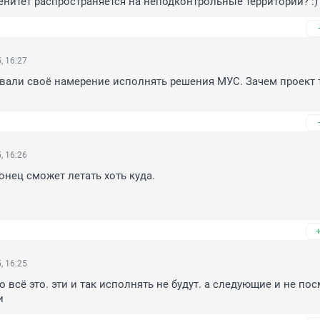
ренитет распространяется на неподконтрольные территории? :)
, 16:27
вали своё намерение исполнять решения МУС. Зачем проект т
, 16:26
онец сможет летать хоть куда.

, 16:25
всё это. эти и так исполнять не будут. а следующие и не пос
и