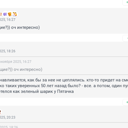
 2
25, 16:27
ие?)) оч интересно)
25, 18:26
 ноября 2025, 16:27
щие?)) оч интересно)
авливается, как бы за нее не цеплялись. кто-то придет на сме
о таких уверенных 50 лет назад было? - все. а потом, один пу
телся как зеленый шарик у Пятачка
25, 20:23
2025, 18:26