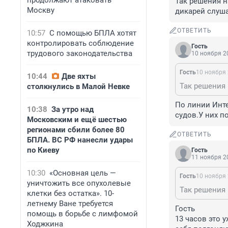
продолжают атаковать
Так решения н
Москву
дикарей слуша
ОТВЕТИТЬ
10:57
С помощью БПЛА хотят
контролировать соблюдение
Гость
трудового законодательства
10 ноября 20
Гость
10 ноября 
10:44
Две яхты
столкнулись в Малой Невке
По линии Инт
10:38
За утро над
судов.У них п
Московским и ещё шестью
регионами сбили более 80
ОТВЕТИТЬ
БПЛА. ВС РФ нанесли удары
по Киеву
Гость
11 ноября 20
10:30
«Основная цель —
Гость
10 ноября 
уничтожить все опухолевые
клетки без остатка». 10-
летнему Ване требуется
Гость

помощь в борьбе с лимфомой
13 часов это 
Ходжкина