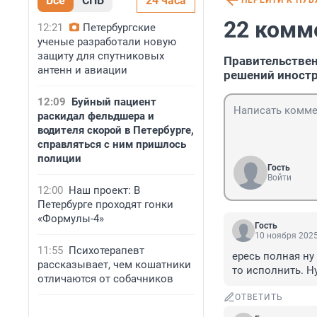
Все
СПБ
24 часа
ПЕРЕЙТИ К ПУ
22 комм
12:21
Петербургские
ученые разработали новую
защиту для спутниковых
Правительствен
антенн и авиации
решений иностр
12:09
Буйный пациент
раскидал фельдшера и
водителя скорой в Петербурге,
справляться с ним пришлось
полиции
Гость
Войти
12:00
Наш проект: В
Петербурге проходят гонки
«Формулы-4»
Гость
10 ноября 2025
11:55
Психотерапевт
ересь полная ну
рассказывает, чем кошатники
то исполнить. Н
отличаются от собачников
ОТВЕТИТЬ