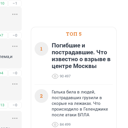
+10
–1
ТОП 5
+7
–0
Погибшие и
1
пострадавшие. Что
ема,и 
известно о взрыве в
центре Москвы
+4
–0
90 497
Галька била в людей,
2
пострадавших грузили в
скорые на лежаках. Что
+13
–0
происходило в Геленджике
после атаки БПЛА
84 499