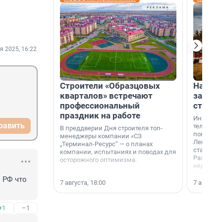
я 2025, 16:22
Строители «Образцовых
На вод
кварталов» встречают
зарабо
профессиональный
станци
праздник на работе
Инженер
равить
телеком-
В преддверии Дня строителя топ-
популярн
менеджеры компании «СЗ
Ленингра
„Терминал-Ресурс“ — о планах
станции 
компании, испытаниях и поводах для
Раздолин
осторожного оптимизма.
недалеко
водопада
 РФ что 
7 августа, 18:00
7 августа,
+1
–1