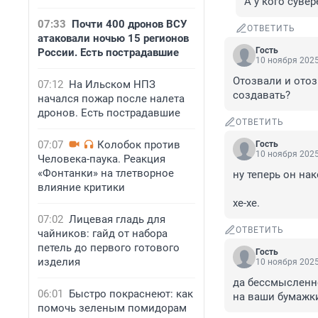
А у кого суве
07:33
Почти 400 дронов ВСУ
ОТВЕТИТЬ
атаковали ночью 15 регионов
Гость
России. Есть пострадавшие
10 ноября 2025
Отозвали и отоз
07:12
На Ильском НПЗ
создавать?
начался пожар после налета
дронов. Есть пострадавшие
ОТВЕТИТЬ
07:07
Колобок против
Гость
10 ноября 2025
Человека-паука. Реакция
«Фонтанки» на тлетворное
ну теперь он нак
влияние критики
хе-хе.
07:02
Лицевая гладь для
ОТВЕТИТЬ
чайников: гайд от набора
петель до первого готового
Гость
изделия
10 ноября 2025
да бессмысленно 
06:01
Быстро покраснеют: как
на ваши бумажк
помочь зеленым помидорам