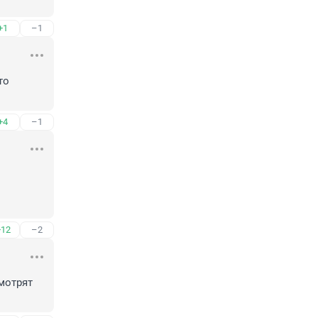
+1
–1
о 
+4
–1
+12
–2
мотрят 