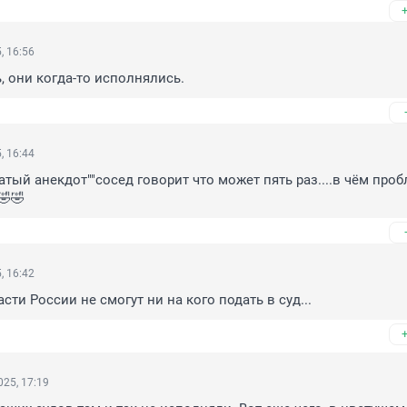
, 16:56
 они когда-то исполнялись.
, 16:44
тый анекдот""сосед говорит что может пять раз....в чём пробл
🤣🤣
, 16:42
сти России не смогут ни на кого подать в суд...
25, 17:19