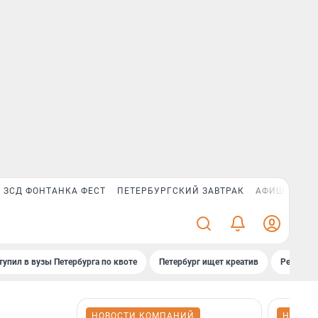
ЗСД ФОНТАНКА ФЕСТ
ПЕТЕРБУРГСКИЙ ЗАВТРАК
АФИША PLUS
тупил в вузы Петербурга по квоте
Петербург ищет креатив
Рейтинги
НОВОСТИ КОМПАНИЙ
НОВОС