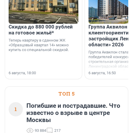
Скидка до 880 000 рублей
Группа Аквилон 
на готовое жильё*
клиентоориентир
застройщик Лени
Теперь квартиру в сданном ЖК
области» 2026
«Образцовый квартал 14» можно
купить со специальной скидкой.
Группа Аквилон стала 
победителей конкурса 
строительная организа
Ленинградской области 
номинации «Самый
6 августа, 18:00
6 августа, 16:50
клиентоориентированн
застройщик Ленинград
области».
ТОП 5
Погибшие и пострадавшие. Что
1
известно о взрыве в центре
Москвы
93 884
217