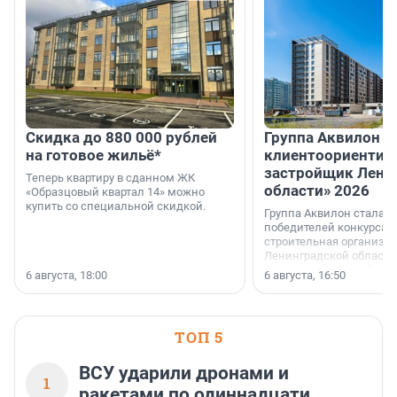
Скидка до 880 000 рублей
Группа Аквилон 
на готовое жильё*
клиентоориентир
застройщик Лени
Теперь квартиру в сданном ЖК
области» 2026
«Образцовый квартал 14» можно
купить со специальной скидкой.
Группа Аквилон стала 
победителей конкурса 
строительная организа
Ленинградской области 
номинации «Самый
6 августа, 18:00
6 августа, 16:50
клиентоориентированн
застройщик Ленинград
области».
ТОП 5
ВСУ ударили дронами и
1
ракетами по одиннадцати