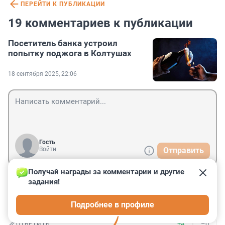
ПЕРЕЙТИ К ПУБЛИКАЦИИ
19 комментариев к публикации
Посетитель банка устроил
попытку поджога в Колтушах
18 сентября 2025, 22:06
Гость
Войти
Отправить
Получай награды за комментарии и другие 
задания!
Гость
19 сентября 2025, 08:58
Подробнее в профиле
Что же он пьёт, если сделал лужу из горючего?
+4
–0
ОТВЕТИТЬ