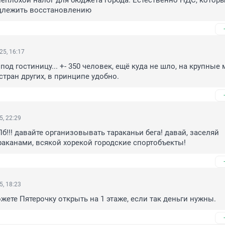
неплохой налог для бюджета города. Естественно НДС, которы
длежить восстановлению
25, 16:17
под гостиницу... +- 350 человек, ещё куда не шло, на крупные 
стран других, в принципе удобно.
5, 22:29
б!!! давайте организовывать тараканьи бега! давай, заселяй 
раканами, всякой хорекой городские спортобъекты!
5, 18:23
ете Пятерочку открыть на 1 этаже, если так деньги нужны.