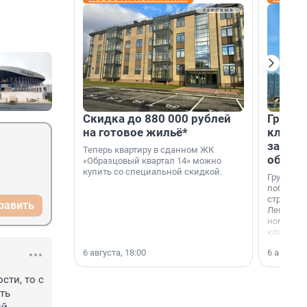
Скидка до 880 000 рублей
Группа
на готовое жильё*
клиен
застро
Теперь квартиру в сданном ЖК
област
«Образцовый квартал 14» можно
купить со специальной скидкой.
Группа А
победите
строител
равить
Ленингра
номинац
клиенто
застройщ
6 августа, 18:00
6 августа,
области»
ти, то с 
ь 