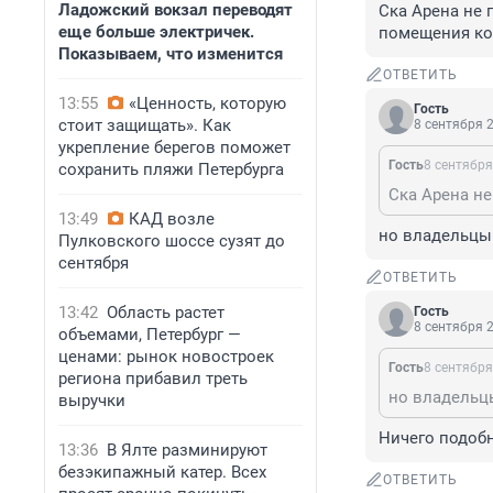
Ладожский вокзал переводят
Ска Арена не 
еще больше электричек.
помещения ком
Показываем, что изменится
ОТВЕТИТЬ
13:55
«Ценность, которую
Гость
стоит защищать». Как
8 сентября 2
укрепление берегов поможет
Гость
8 сентября
сохранить пляжи Петербурга
13:49
КАД возле
но владельцы 
Пулковского шоссе сузят до
сентября
ОТВЕТИТЬ
13:42
Область растет
Гость
8 сентября 2
объемами, Петербург —
ценами: рынок новостроек
Гость
8 сентября
региона прибавил треть
но владельцы
выручки
Ничего подоб
13:36
В Ялте разминируют
безэкипажный катер. Всех
ОТВЕТИТЬ