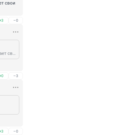
т свои 
+3
–0
Ска Арена не принадлежит Клубу СКА это самостоятельная орг. которая сдает свои помещения кому угодно и нет.
+0
–3
+3
–0