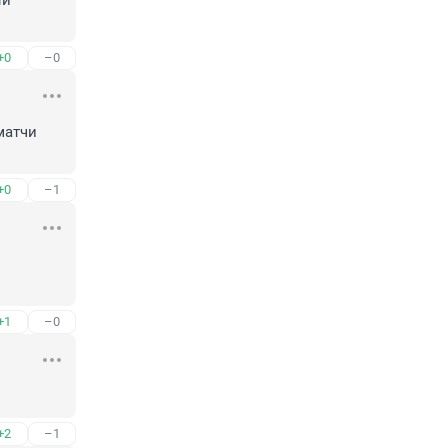
й 
+0
–0
матчи 
+0
–1
+1
–0
+2
–1