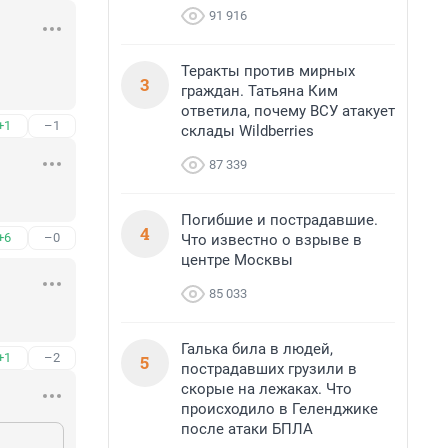
91 916
Теракты против мирных
3
граждан. Татьяна Ким
ответила, почему ВСУ атакует
+1
–1
склады Wildberries
87 339
Погибшие и пострадавшие.
4
+6
–0
Что известно о взрыве в
центре Москвы
85 033
Галька била в людей,
+1
–2
5
пострадавших грузили в
скорые на лежаках. Что
происходило в Геленджике
после атаки БПЛА