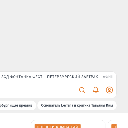
ЗСД ФОНТАНКА ФЕСТ
ПЕТЕРБУРГСКИЙ ЗАВТРАК
АФИША PLUS
рбург ищет креатив
Основатель Levrana и критика Татьяны Ким
Зач
НОВОСТИ КОМПАНИЙ
НОВОС