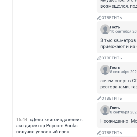
имущества, это 
возмещслся, по
ОТВЕТИТЬ
Гость
10 сентября 20
З тыс кв.метров 
приезжают и из 
ОТВЕТИТЬ
Гость
8 сентября 202
зачем спорт в СП
ресторанами, та
ОТВЕТИТЬ
Гость
8 сентября 202
15:44
«Дело книгоиздателей»:
Неожиданно. Мож
экс-директор Popcorn Books
получил условный срок
ОТВЕТИТЬ