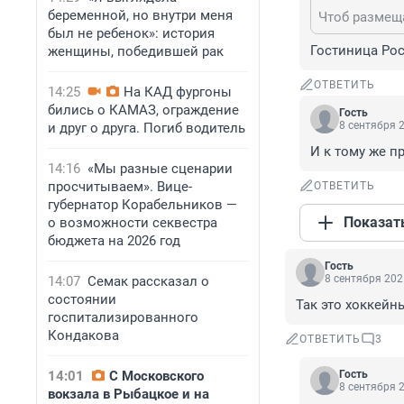
беременной, но внутри меня
Чтоб размещ
был не ребенок»: история
Гостиница Рос
женщины, победившей рак
ОТВЕТИТЬ
14:25
На КАД фургоны
бились о КАМАЗ, ограждение
Гость
8 сентября 2
и друг о друга. Погиб водитель
И к тому же 
14:16
«Мы разные сценарии
просчитываем». Вице-
ОТВЕТИТЬ
губернатор Корабельников —
Показат
о возможности секвестра
бюджета на 2026 год
Гость
8 сентября 202
14:07
Семак рассказал о
состоянии
Так это хоккейн
госпитализированного
Кондакова
ОТВЕТИТЬ
3
14:01
С Московского
Гость
8 сентября 2
вокзала в Рыбацкое и на