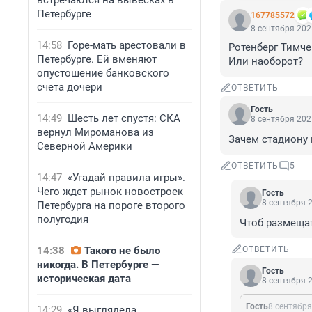
встречаются на вывесках в
Петербурге
167785572
8 сентября 202
14:58
Горе-мать арестовали в
Ротенберг Тимче
Петербурге. Ей вменяют
Или наоборот?
опустошение банковского
счета дочери
ОТВЕТИТЬ
Гость
14:49
Шесть лет спустя: СКА
8 сентября 202
вернул Мироманова из
Зачем стадиону 
Северной Америки
ОТВЕТИТЬ
5
14:47
«Угадай правила игры».
Чего ждет рынок новостроек
Гость
8 сентября 2
Петербурга на пороге второго
полугодия
Чтоб размещат
14:38
Такого не было
ОТВЕТИТЬ
никогда. В Петербурге —
Гость
историческая дата
8 сентября 2
Гость
8 сентября
14:29
«Я выглядела