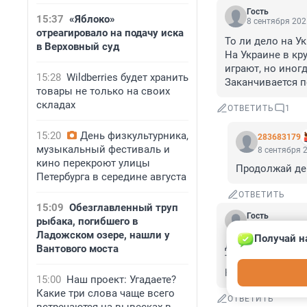
Гость
15:37
«Яблоко»
8 сентября 202
отреагировало на подачу иска
То ли дело на Ук
в Верховный суд
На Украине в кр
играют, но иног
15:28
Wildberries будет хранить
Заканчивается пе
товары не только на своих
складах
ОТВЕТИТЬ
1
15:20
День физкультурника,
283683179
музыкальный фестиваль и
8 сентября 2
кино перекроют улицы
Продолжай дер
Петербурга в середине августа
ОТВЕТИТЬ
15:09
Обезглавленный труп
Гость
рыбака, погибшего в
8 сентября 202
Ладожском озере, нашли у
Получай н
Да хотели амери
Вантового моста
Трамп в Санкт-П
Но городское пр
15:00
Наш проект: Угадаете?
Какие три слова чаще всего
ОТВЕТИТЬ