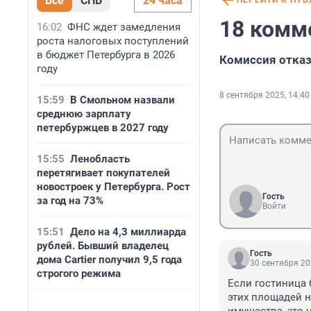
Все
СПБ
24 часа
ПЕРЕЙТИ К ПУ
18 комм
16:02
ФНС ждет замедления
роста налоговых поступлений
в бюджет Петербурга в 2026
Комиссия отказ
году
8 сентября 2025, 14:40
15:59
В Смольном назвали
среднюю зарплату
петербуржцев в 2027 году
15:55
Ленобласть
перетягивает покупателей
новостроек у Петербурга. Рост
Гость
за год на 73%
Войти
15:51
Дело на 4,3 миллиарда
рублей. Бывший владелец
Гость
дома Cartier получил 9,5 года
30 сентября 20
строгого режима
Если гостиница 
этих площадей н