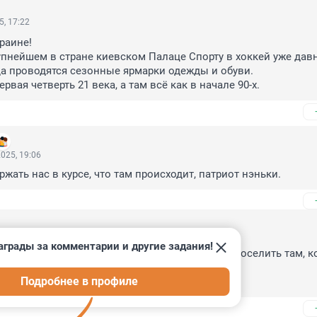
5, 17:22
раине!

упнейшем в стране киевском Палаце Спорту в хоккей уже давн
да проводятся сезонные ярмарки одежды и обуви.

рвая четверть 21 века, а там всё как в начале 90-х.
025, 19:06
жать нас в курсе, что там происходит, патриот нэньки.
5, 17:15
аграды за комментарии и другие задания!
канских переговорщиков и сопровождающих поселить там, ко
етербург на переговоры приедет.

Подробнее в профиле
авительство решило, что номеров всем хватит.