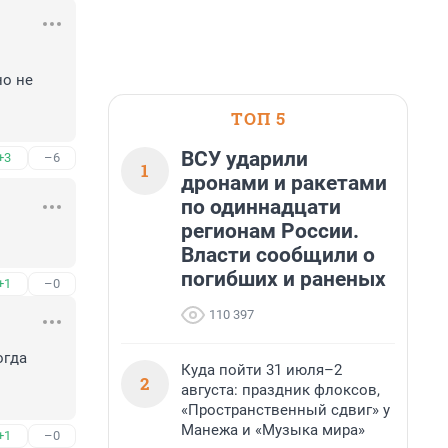
о не 
ТОП 5
ВСУ ударили
+3
–6
1
дронами и ракетами
по одиннадцати
регионам России.
Власти сообщили о
погибших и раненых
+1
–0
110 397
гда 
Куда пойти 31 июля–2
2
августа: праздник флоксов,
«Пространственный сдвиг» у
Манежа и «Музыка мира»
+1
–0