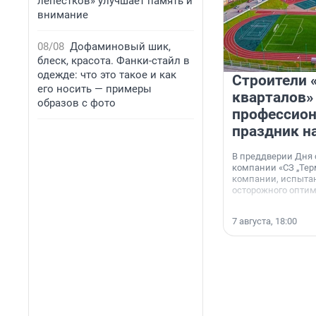
лепестков» улучшает память и
внимание
08/08
Дофаминовый шик,
блеск, красота. Фанки-стайл в
одежде: что это такое и как
Строители 
его носить — примеры
кварталов»
образов с фото
профессио
праздник н
В преддверии Дня
компании «СЗ „Тер
компании, испытан
осторожного опти
7 августа, 18:00