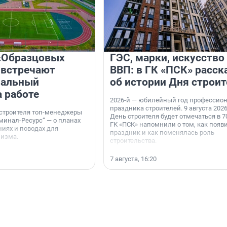
«Образцовых
ГЭС, марки, искусство
 встречают
ВВП: в ГК «ПСК» расск
нальный
об истории Дня строит
а работе
2026-й — юбилейный год профессио
праздника строителей. 9 августа 2026
 строителя топ-менеджеры
День строителя будет отмечаться в 70
минал-Ресурс“ — о планах
ГК «ПСК» напомнили о том, как появ
иях и поводах для
праздник и как поменялась роль
мизма.
строительства.
7 августа, 16:20