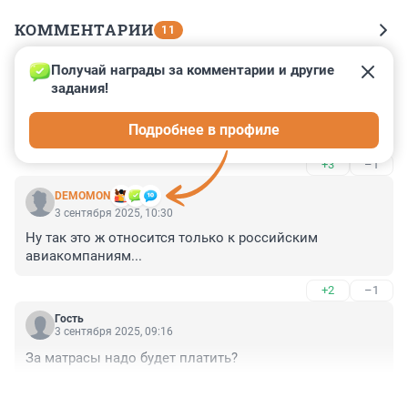
КОММЕНТАРИИ
11
Получай награды за комментарии и другие 
Гость
3 сентября 2025, 10:43
задания!
Все инструкции Минтранса теперь подписывает 
Подробнее в профиле
Буданов
+3
–1
DEMOMON
3 сентября 2025, 10:30
Ну так это ж относится только к российским 
авиакомпаниям...
+2
–1
Гость
3 сентября 2025, 09:16
За матрасы надо будет платить?
+2
–2