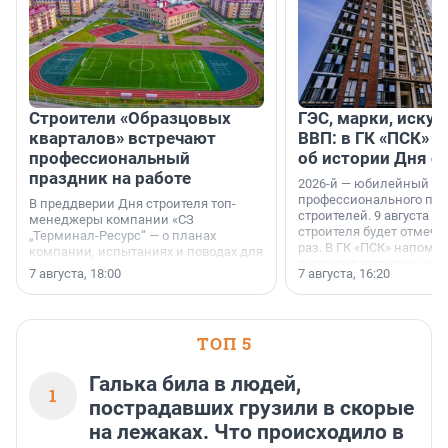
Строители «Образцовых
ГЭС, марки, искус
кварталов» встречают
ВВП: в ГК «ПСК» р
профессиональный
об истории Дня с
праздник на работе
2026-й — юбилейный го
профессионального пр
В преддверии Дня строителя топ-
строителей. 9 августа 2
менеджеры компании «СЗ
строителя будет отмечат
„Терминал-Ресурс“ — о планах
раз. В ГК «ПСК» напомни
компании, испытаниях и поводах для
появился праздник и к
осторожного оптимизма.
7 августа, 18:00
7 августа, 16:20
поменялась роль строит
ТОП 5
Галька била в людей,
1
пострадавших грузили в скорые
на лежаках. Что происходило в