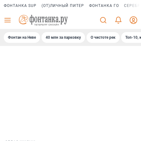
ФОНТАНКА SUP
(ОТ)ЛИЧНЫЙ ПИТЕР
ФОНТАНКА ГО
СЕРЕБР
Фонтан на Неве
40 млн за парковку
О чистоте рек
Топ-10, 