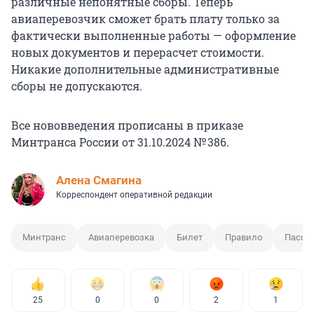
различные непонятные сборы. Теперь
авиаперевозчик сможет брать плату только за
фактически выполненные работы — оформление
новых документов и перерасчет стоимости.
Никакие дополнительные административные
сборы не допускаются.
Все нововведения прописаны в приказе
Минтранса России от 31.10.2024 № 386.
Алена Смагина
Корреспондент оперативной редакции
Минтранс
Авиаперевозка
Билет
Правило
Пасса
25
0
0
2
1