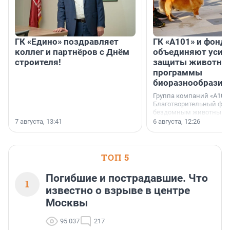
ГК «Едино» поздравляет
ГК «А101» и фонд
коллег и партнёров с Днём
объединяют усил
строителя!
защиты животных
программы
биоразнообразия
Группа компаний «А101»
Благотворительный фо
бездомным животным 
заключили соглашение
7 августа, 13:41
6 августа, 12:26
стратегическом сотрудн
ТОП 5
Погибшие и пострадавшие. Что
1
известно о взрыве в центре
Москвы
95 037
217