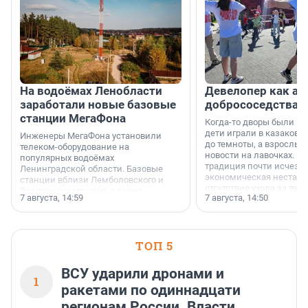
На водоёмах Ленобласти
Девелопер как ар
заработали новые базовые
добрососедства
станции МегаФона
Когда-то дворы были ме
дети играли в казаков-
Инженеры МегаФона установили
до темноты, а взрослые
телеком-оборудование на
новости на лавочках. В 1
популярных водоёмах
традиция почти исчезл
Ленинградской области. Базовые
экономическая нестаби
станции вблизи Лемболовского и
отсутствие ухода за те
Раздолинского озёр, а также
7 августа, 14:59
7 августа, 14:50
сделали своё дело.
недалеко от Большого Тосненского
водопада.
ТОП 5
ВСУ ударили дронами и
1
ракетами по одиннадцати
регионам России. Власти