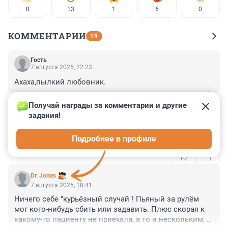
0
13
1
6
0
КОММЕНТАРИИ
19
Гость
7 августа 2025, 22:23
Ахаха,пылкий любовник.
+0
–0
Получай награды за комментарии и другие 
задания!
Гость
7 августа 2025, 21:31
Подробнее в профиле
Молодец .
+0
–1
Dr. Jones
7 августа 2025, 18:41
Ничего себе "курьёзный случай"! Пьяный за рулём 
мог кого-нибудь сбить или задавить. Плюс скорая к 
какому-то пациенту не приехала, а то и нескольким, 