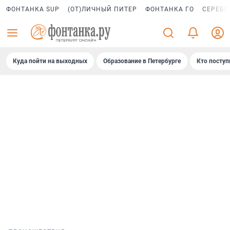
ФОНТАНКА SUP
(ОТ)ЛИЧНЫЙ ПИТЕР
ФОНТАНКА ГО
СЕРЕБР
Куда пойти на выходных
Образование в Петербурге
Кто поступ