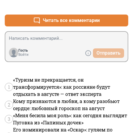
из-за того, что на ней кто-то пьяный катался. Это 
+8
–0
кому-то кажется курьёзным?
Читать все комментарии
Гость
Отправить
Войти
«Туризм не прекращается, он
1
трансформируется»: как россияне будут
отдыхать в августе — ответ эксперта
Кому признаются в любви, а кому разобьют
2
сердце: любовный гороскоп на август
«Меня бесила моя роль»: как сегодня выглядит
3
Пуговка из «Папиных дочек»
Его номинировали на «Оскар»: гуляем по