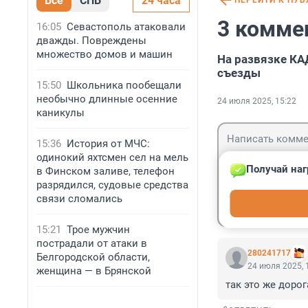
Все
СПБ
24 часа
ПЕРЕЙТИ К ПУ
3 комме
16:05
Севастополь атаковали
дважды. Повреждены
множество домов и машин
На развязке КА
съезды
15:50
Школьника пообещали
необычно длинные осенние
24 июля 2025, 15:22
каникулы
15:36
История от МЧС:
одинокий яхтсмен сел на мель
Получай наг
в Финском заливе, телефон
разрядился, судовые средства
Гость
связи сломались
Войти
15:21
Трое мужчин
пострадали от атаки в
280241717
Белгородской области,
24 июля 2025, 
женщина — в Брянской
так это же доро