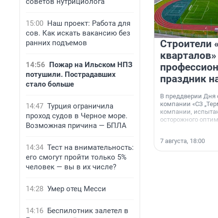
советов нутрициолога
15:00
Наш проект: Работа для
сов. Как искать вакансию без
Строители 
ранних подъемов
кварталов»
14:56
Пожар на Ильском НПЗ
профессио
потушили. Пострадавших
праздник н
стало больше
В преддверии Дня
компании «СЗ „Тер
14:47
Турция ограничила
компании, испытан
проход судов в Черное море.
осторожного опти
Возможная причина — БПЛА
7 августа, 18:00
14:34
Тест на внимательность:
его смогут пройти только 5%
человек — вы в их числе?
14:28
Умер отец Месси
14:16
Беспилотник залетел в