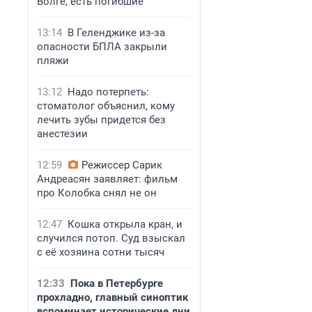
Волге, есть погибшие
13:14
В Геленджике из-за
опасности БПЛА закрыли
пляжи
13:12
Надо потерпеть:
стоматолог объяснил, кому
лечить зубы придется без
анестезии
12:59
Режиссер Сарик
Андреасян заявляет: фильм
про Колобка снял не он
12:47
Кошка открыла кран, и
случился потоп. Суд взыскал
с её хозяина сотни тысяч
12:33
Пока в Петербурге
прохладно, главный синоптик
вспоминает исторические дни