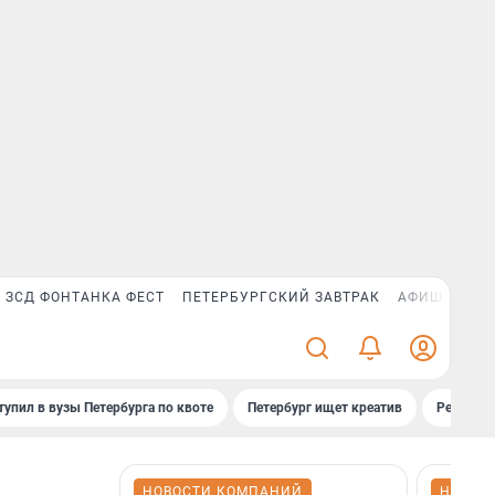
ЗСД ФОНТАНКА ФЕСТ
ПЕТЕРБУРГСКИЙ ЗАВТРАК
АФИША PLUS
тупил в вузы Петербурга по квоте
Петербург ищет креатив
Рейтинги
НОВОСТИ КОМПАНИЙ
НОВОС