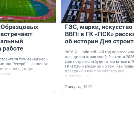
«Образцовых
ГЭС, марки, искусство
 встречают
ВВП: в ГК «ПСК» расск
нальный
об истории Дня строит
а работе
2026-й — юбилейный год профессио
праздника строителей. 9 августа 2026
 строителя топ-менеджеры
День строителя будет отмечаться в 70
минал-Ресурс“ — о планах
ГК «ПСК» напомнили о том, как появ
иях и поводах для
праздник и как поменялась роль
мизма.
строительства.
7 августа, 16:20