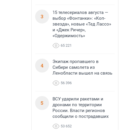
15 телесериалов августа —
3
выбор «Фонтанки»: «Коп-
звезда», новые «Тед Лассо»
и «Джек Ричер»,
«Одержимость»
65 221
Экипаж пропавшего в
4
Сибири самолета из
Ленобласти вышел на связь
56 396
ВСУ ударили ракетами и
5
дронами по территории
России. Власти регионов
сообщили о пострадавших
53 652