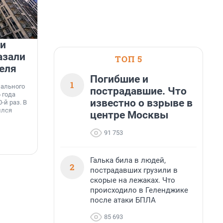
 и
На водоёмах Ленобласти
азали
заработали новые базовые
ТОП 5
еля
станции МегаФона
К
Погибшие и
к
1
нального
Инженеры МегаФона установили телеком-
пострадавшие. Что
о
 года
оборудование на популярных водоёмах
т
известно о взрыве в
-й раз. В
Ленинградской области. Базовые станции
н
ился
вблизи Лемболовского и Раздолинского озёр,
центре Москвы
т
а также недалеко от Большого Тосненского
водопада.
91 753
7 августа, 14:59
7
Галька била в людей,
2
пострадавших грузили в
скорые на лежаках. Что
происходило в Геленджике
после атаки БПЛА
85 693