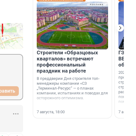
Строители «Образцовых
ГЭС, м
кварталов» встречают
ВВП: в
профессиональный
об ист
праздник на работе
2026-й —
професси
В преддверии Дня строителя топ-
строителе
менеджеры компании «СЗ
строителя
„Терминал-Ресурс“ — о планах
равить
раз. В ГК
компании, испытаниях и поводах для
появился
осторожного оптимизма.
поменяла
7 августа, 18:00
7 августа,