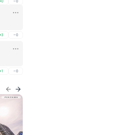
+0
–0
+3
–0
+1
–0