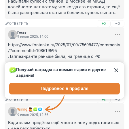
насыпали супеси с глиной. В Москве на МКАД 
колейности нет потому, что когда его строили, то ещё 
была расстрельная статья и боялись супесь сыпать.
+0
–0
ОТВЕТИТЬ
Гость
9 июля 2025, 14:00
https://www.fontanka.ru/2025/07/09/75698477/comments
/?commentId=108619595

Лаппеэнранте раньше была, на границе с РФ
+0
–0
ОТВЕТИТЬ
Получай награды за комментарии и другие 
задания!
Гость
9 июля 2025, 13:08
Подробнее в профиле
интересно, у немцев и финов бывает колейность?
+3
–0
ОТВЕТИТЬ
Wiring
9 июля 2025, 12:56
Водителям придётся ещё много к чему подготовиться 
- и не расслабляться..