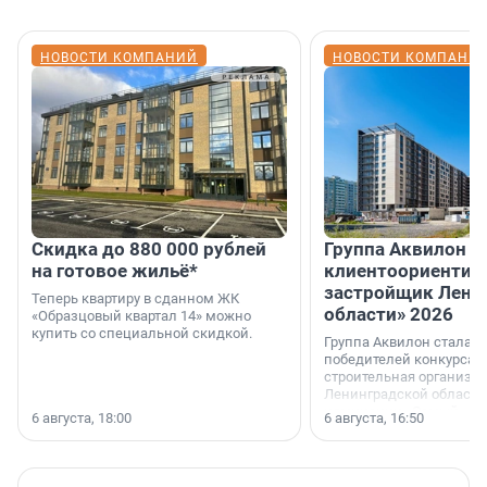
НОВОСТИ КОМПАНИЙ
НОВОСТИ КОМПАНИ
Скидка до 880 000 рублей
Группа Аквилон 
на готовое жильё*
клиентоориентир
застройщик Лени
Теперь квартиру в сданном ЖК
области» 2026
«Образцовый квартал 14» можно
купить со специальной скидкой.
Группа Аквилон стала 
победителей конкурса 
строительная организа
Ленинградской области 
номинации «Самый
6 августа, 18:00
6 августа, 16:50
клиентоориентированн
застройщик Ленинград
области».