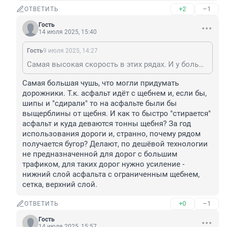
+2
–1
ОТВЕТИТЬ
Гость
14 июля 2025, 15:40
Гость
9 июля 2025, 14:27
Самая высокая скорость в этих рядах. И у большинства там в осенне зимний период шипы обуты. Вот и колейность.
Самая большая чушь, что могли придумать 
дорожники. Т.к. асфальт идёт с щебнем и, если бы, 
шипы и "сдирали" то на асфальте были бы 
выщерблины от щебня. И как то быстро "стирается" 
асфальт и куда деваются тонны щебня? За год 
использования дороги и, странно, почему рядом 
получается бугор? Делают, по дешёвой технологии 
не предназначенной для дорог с большим 
трафиком, для таких дорог нужно усиление - 
нижний слой асфальта с ограниченным щебнем, 
сетка, верхний слой.
+0
–1
ОТВЕТИТЬ
Гость
14 июля 2025, 15:57