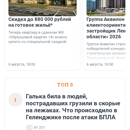
Скидка до 880 000 рублей
Группа Аквилон 
на готовое жильё*
клиентоориентир
застройщик Лени
Теперь квартиру в сданном ЖК
области» 2026
«Образцовый квартал 14» можно
купить со специальной скидкой.
Группа Аквилон стала 
победителей конкурса 
строительная организа
Ленинградской области 
номинации «Самый
6 августа, 18:00
6 августа, 16:50
клиентоориентированн
застройщик Ленинград
области».
ТОП 5
Галька била в людей,
1
пострадавших грузили в скорые
на лежаках. Что происходило в
Геленджике после атаки БПЛА
91 371