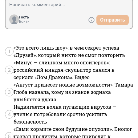
Писем не придет,

Жди, когда уж надоест

Всем, кто вместе ждет».
Гость
Отправить
Войти
«Это всего лишь шоу»: в чем секрет успеха
1
«Друзей», который никто не смог повторить
«Минус — слишком много спойлеров»:
2
российский ниндзя-скульптор снялся в
сериале «Дом Дракона». Видео
«Август принесет новые возможности»: Тамара
3
Глоба назвала, кому из знаков зодиака
улыбнется удача
Надвигается волна пугающих вирусов —
4
ученые потребовали срочно усилить
безопасность
«Сами кормите свои будущие опухоли». Биолог
5
назвал продукты, которые приводят к