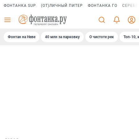
ФОНТАНКА SUP
(ОТ)ЛИЧНЫЙ ПИТЕР
ФОНТАНКА ГО
СЕРЕБР
Фонтан на Неве
40 млн за парковку
О чистоте рек
Топ-10, 