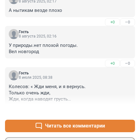
8 августа 2025, 02:17
А нытикам везде плохо
+0
–0
Гость
8 августа 2025, 02:16
У природы.нет плохой погоды.

Вел новгород
+0
–0
Гость
8 июля 2025, 08:38
Колесов: « Жди меня, и я вернусь.

Только очень жди,

Жди, когда наводят грусть

Желтые дожди,

+1
–0
Жди, когда снега метут,

Жди, когда жара,

Жди, когда других не ждут,

Читать все комментарии
Позабыв вчера.

Жди, когда из дальних мест
