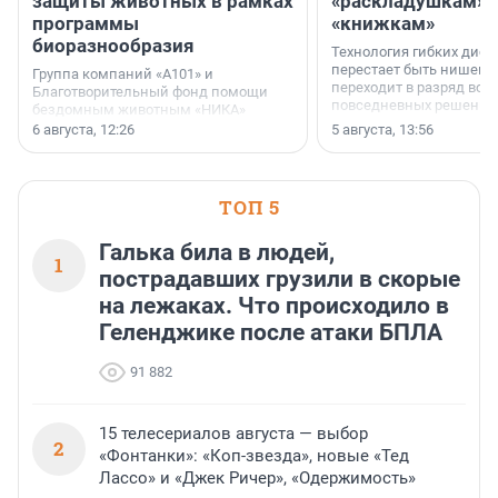
защиты животных в рамках
«раскладушкам» 
программы
«книжкам»
биоразнообразия
Технология гибких дисп
перестает быть нишевы
Группа компаний «А101» и
переходит в разряд вос
Благотворительный фонд помощи
повседневных решений
бездомным животным «НИКА»
заключили соглашение о
6 августа, 12:26
5 августа, 13:56
стратегическом сотрудничестве.
ТОП 5
Галька била в людей,
1
пострадавших грузили в скорые
на лежаках. Что происходило в
Геленджике после атаки БПЛА
91 882
15 телесериалов августа — выбор
2
«Фонтанки»: «Коп-звезда», новые «Тед
Лассо» и «Джек Ричер», «Одержимость»