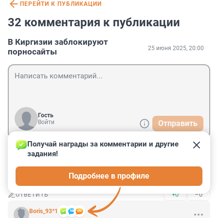
ПЕРЕЙТИ К ПУБЛИКАЦИИ
32 комментария к публикации
В Киргизии заблокируют
25 июня 2025, 20:00
порносайты
Гость
Войти
Отправить
Получай награды за комментарии и другие 
задания!
Гость
26 сентября 2025, 20:38
Подробнее в профиле
Штиафы есть сейчас или нет кто то можно сказат
+0
–0
ОТВЕТИТЬ
Boris_93*1