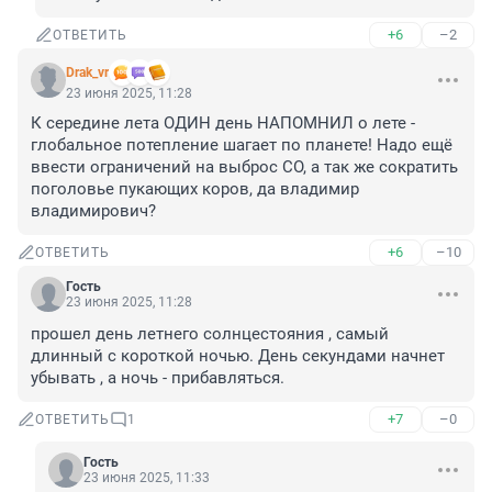
+6
–2
ОТВЕТИТЬ
Drak_vr
23 июня 2025, 11:28
К середине лета ОДИН день НАПОМНИЛ о лете - 
глобальное потепление шагает по планете! Надо ещё 
ввести ограничений на выброс CO, а так же сократить 
поголовье пукающих коров, да владимир 
владимирович?
+6
–10
ОТВЕТИТЬ
Гость
23 июня 2025, 11:28
прошел день летнего солнцестояния , самый 
длинный с короткой ночью. День секундами начнет 
убывать , а ночь - прибавляться.
+7
–0
ОТВЕТИТЬ
1
Гость
23 июня 2025, 11:33