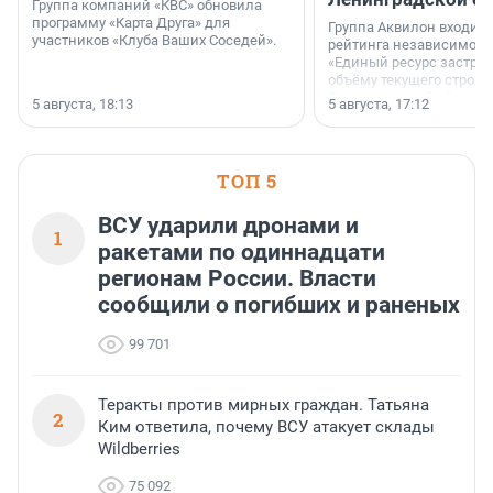
Группа компаний «КВС» обновила
программу «Карта Друга» для
Группа Аквилон входит 
участников «Клуба Ваших Соседей».
рейтинга независимого
«Единый ресурс застро
объёму текущего строит
Ленинградской области
5 августа, 18:13
5 августа, 17:12
время компания реализу
185 429 кв. метров жиль
больше, чем в 1 квартал
ТОП 5
ВСУ ударили дронами и
1
ракетами по одиннадцати
регионам России. Власти
сообщили о погибших и раненых
99 701
Теракты против мирных граждан. Татьяна
2
Ким ответила, почему ВСУ атакует склады
Wildberries
75 092