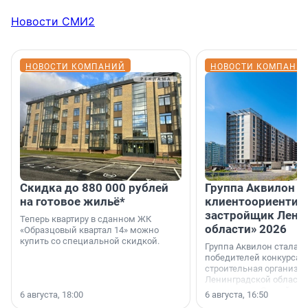
Новости СМИ2
НОВОСТИ КОМПАНИЙ
НОВОСТИ КОМПАНИ
Скидка до 880 000 рублей
Группа Аквилон 
на готовое жильё*
клиентоориентир
застройщик Лени
Теперь квартиру в сданном ЖК
области» 2026
«Образцовый квартал 14» можно
купить со специальной скидкой.
Группа Аквилон стала 
победителей конкурса 
строительная организа
Ленинградской области 
номинации «Самый
6 августа, 18:00
6 августа, 16:50
клиентоориентированн