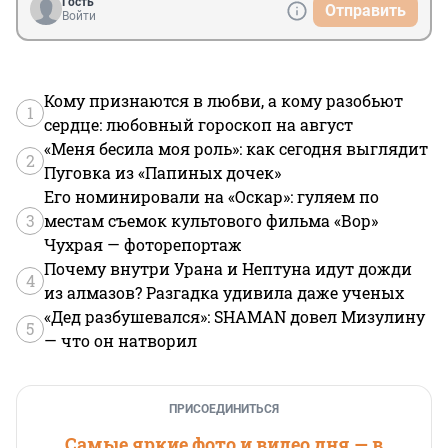
Гость
Отправить
Войти
Кому признаются в любви, а кому разобьют
1
сердце: любовный гороскоп на август
«Меня бесила моя роль»: как сегодня выглядит
2
Пуговка из «Папиных дочек»
Его номинировали на «Оскар»: гуляем по
3
местам съемок культового фильма «Вор»
Чухрая — фоторепортаж
Почему внутри Урана и Нептуна идут дожди
4
из алмазов? Разгадка удивила даже ученых
«Дед разбушевался»: SHAMAN довел Мизулину
5
— что он натворил
ПРИСОЕДИНИТЬСЯ
Самые яркие фото и видео дня — в