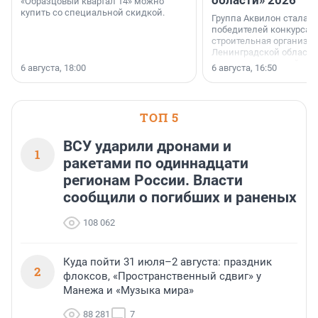
«Образцовый квартал 14» можно
купить со специальной скидкой.
Группа Аквилон стала 
победителей конкурса 
строительная организа
Ленинградской области 
номинации «Самый
6 августа, 18:00
6 августа, 16:50
клиентоориентированн
застройщик Ленинград
области».
ТОП 5
ВСУ ударили дронами и
1
ракетами по одиннадцати
регионам России. Власти
сообщили о погибших и раненых
108 062
Куда пойти 31 июля–2 августа: праздник
2
флоксов, «Пространственный сдвиг» у
Манежа и «Музыка мира»
88 281
7