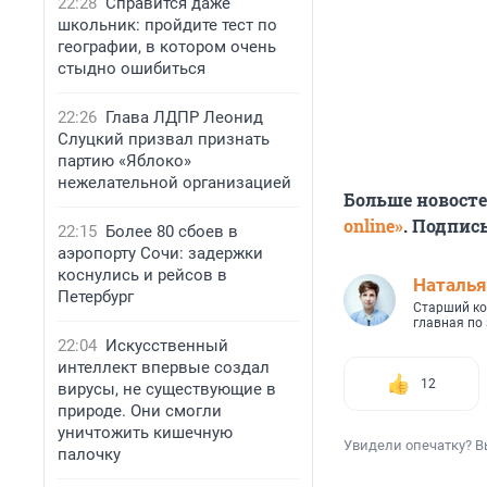
22:28
Справится даже
школьник: пройдите тест по
географии, в котором очень
стыдно ошибиться
22:26
Глава ЛДПР Леонид
Слуцкий призвал признать
партию «Яблоко»
нежелательной организацией
Больше новост
online»
. Подпис
22:15
Более 80 сбоев в
аэропорту Сочи: задержки
коснулись и рейсов в
Наталья
Петербург
Старший ко
главная по
22:04
Искусственный
интеллект впервые создал
12
вирусы, не существующие в
природе. Они смогли
уничтожить кишечную
Увидели опечатку? В
палочку