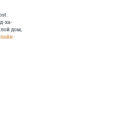
st.
д-ха-
лой дом,
нлайн-