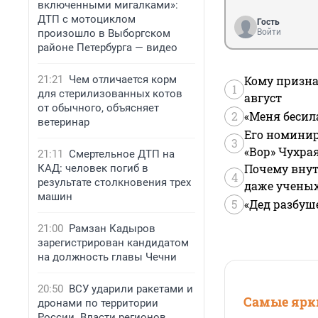
включенными мигалками»:
ДТП с мотоциклом
Гость
произошло в Выборгском
Войти
районе Петербурга — видео
21:21
Чем отличается корм
Кому призна
1
для стерилизованных котов
август
от обычного, объясняет
2
«Меня бесил
ветеринар
Его номинир
3
«Вор» Чухра
21:11
Смертельное ДТП на
Почему внут
КАД: человек погиб в
4
результате столкновения трех
даже учены
машин
5
«Дед разбуш
21:00
Рамзан Кадыров
зарегистрирован кандидатом
на должность главы Чечни
20:50
ВСУ ударили ракетами и
Самые ярки
дронами по территории
России. Власти регионов