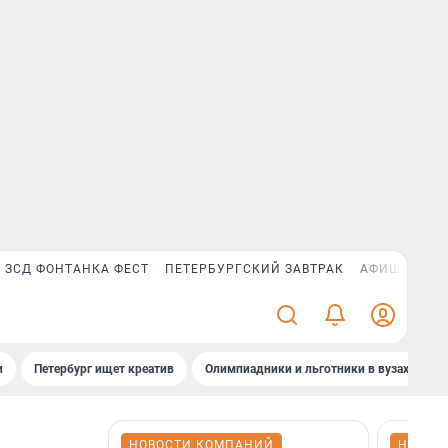
ЗСД ФОНТАНКА ФЕСТ
ПЕТЕРБУРГСКИЙ ЗАВТРАК
АФИША PLUS
и
Петербург ищет креатив
Олимпиадники и льготники в вузах СПб
НОВОСТИ КОМПАНИЙ
НОВОС