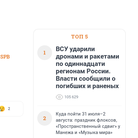
ТОП 5
ВСУ ударили
1
дронами и ракетами
 SPB
по одиннадцати
регионам России.
Власти сообщили о
погибших и раненых
105 629
2
Куда пойти 31 июля–2
2
августа: праздник флоксов,
«Пространственный сдвиг» у
Манежа и «Музыка мира»