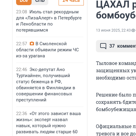
Все
СПБ
24 часа
ЦАХАЛ р
23:08
Июль стал рекордным
бомбоу
для «ЛизаАлерт» в Петербурге
и Ленобласти по
потерявшимся
13 июня 2025, 22:43
22:57
В Смоленской
37
коммен
области объявили режим ЧС
из-за урагана
Тыловое коман
22:46
Экс-депутат Ано
защищенных укр
Туртиайнен, получивший
необходимо ост
статус беженца в РФ,
обвиняется в Финляндии в
совершении финансовых
Решение было п
преступлений
сохранять бдит
бомбоубежищах 
22:36
«От этого зависит ваша
жизнь»: эксперт назвал
навык, который нужно
Официальные ли
развивать людям старше 60
тревога и все 