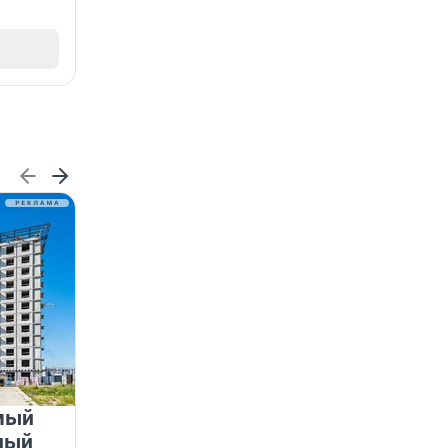
мый
«Лучший проект КРТ»
ный
Ленобласти — микрорайон