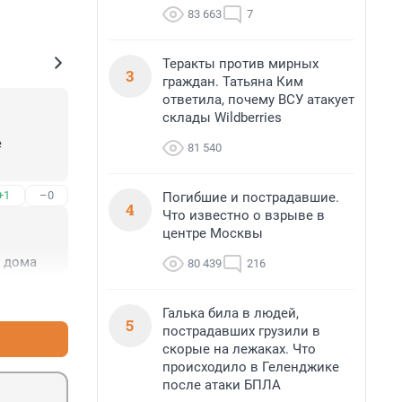
83 663
7
Теракты против мирных
3
граждан. Татьяна Ким
ответила, почему ВСУ атакует
склады Wildberries
 
81 540
+1
–0
Погибшие и пострадавшие.
4
Что известно о взрыве в
центре Москвы
о дома
80 439
216
+3
–3
Галька била в людей,
5
пострадавших грузили в
скорые на лежаках. Что
происходило в Геленджике
после атаки БПЛА