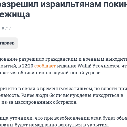
азрешил израильтянам поки
бежища
8 717
тариев
дование разрешило гражданским и военным выходить
ытий, в 22:20
сообщает
издание Walla! Уточняется, ч
аваться вблизи них на случай новой угрозы.
ринято в связи с временным затишьем, но власти п
ельность. Ранее люди были вынуждены находиться в
из-за массированных обстрелов.
ца уточнили, что при возобновлении атак будет объ
должны будут немедленно вернуться в укрытия.