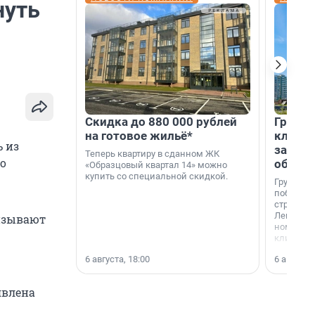
нуть
Скидка до 880 000 рублей
Группа
на готовое жильё*
клиен
 из
застро
Теперь квартиру в сданном ЖК
то
област
«Образцовый квартал 14» можно
купить со специальной скидкой.
Группа А
победите
строител
Ленингра
ризывают
номинац
клиенто
застройщ
6 августа, 18:00
6 августа,
области»
явлена