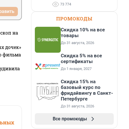
73 774
равить
ПРОМОКОДЫ
Скидка 10% на все
оскоп на
товары
До 31 августа, 2026
ых дочек»
го фильма
Скидка 5% на все
сертификаты
 удивила
До 1 января, 2027
Скидка 15% на
базовый курс по
фридайвингу в Санкт-
Петербурге
До 31 августа, 2026
Все промокоды
льных