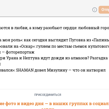
Отп
ются в любви, а кому разобьют сердце: любовный гор
а моя роль»: как сегодня выглядит Пуговка из «Папин
овали на «Оскар»: гуляем по местам съемок культово
я — фоторепортаж
ри Урана и Нептуна идут дожди из алмазов? Разгадка
х
евался»: SHAMAN довел Мизулину — что он натворил
ПРИСОЕДИНИТЬСЯ
е фото и видео дня — в наших группах в социа