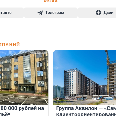
сетях
нтакте
Телеграм
Дзен
МПАНИЙ
80 000 рублей на
Группа Аквилон — «Са
льё*
клиентоориентирован