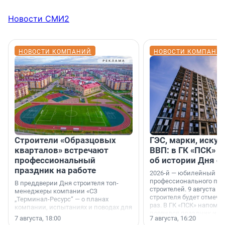
Новости СМИ2
НОВОСТИ КОМПАНИЙ
НОВОСТИ КОМПАНИ
Строители «Образцовых
ГЭС, марки, искус
кварталов» встречают
ВВП: в ГК «ПСК» р
профессиональный
об истории Дня с
праздник на работе
2026-й — юбилейный го
профессионального пр
В преддверии Дня строителя топ-
строителей. 9 августа 2
менеджеры компании «СЗ
строителя будет отмечат
„Терминал-Ресурс“ — о планах
раз. В ГК «ПСК» напомни
компании, испытаниях и поводах для
появился праздник и к
осторожного оптимизма.
7 августа, 18:00
7 августа, 16:20
поменялась роль строит