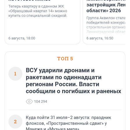
застройщик Лени
Теперь квартиру в сданном ЖК
области» 2026
«Образцовый квартал 14» можно
купить со специальной скидкой.
Группа Аквилон стала 
победителей конкурса 
строительная организа
Ленинградской области 
номинации «Самый
6 августа, 18:00
6 августа, 16:50
клиентоориентированн
застройщик Ленинград
области».
ТОП 5
ВСУ ударили дронами и
1
ракетами по одиннадцати
регионам России. Власти
сообщили о погибших и раненых
104 294
Куда пойти 31 июля–2 августа: праздник
2
флоксов, «Пространственный сдвиг» у
Манежа и «Музыка мира»