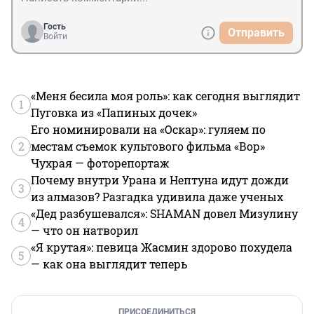
Гость
Отправить
Войти
«Меня бесила моя роль»: как сегодня выглядит
1
Пуговка из «Папиных дочек»
Его номинировали на «Оскар»: гуляем по
2
местам съемок культового фильма «Вор»
Чухрая — фоторепортаж
Почему внутри Урана и Нептуна идут дожди
3
из алмазов? Разгадка удивила даже ученых
«Дед разбушевался»: SHAMAN довел Мизулину
4
— что он натворил
«Я крутая»: певица Жасмин здорово похудела
5
— как она выглядит теперь
ПРИСОЕДИНИТЬСЯ