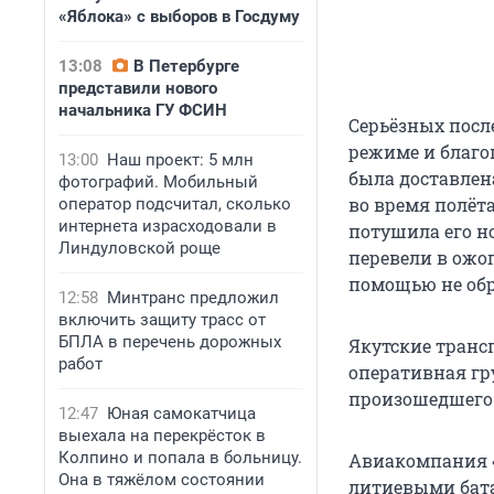
«Яблока» с выборов в Госдуму
13:08
В Петербурге
представили нового
начальника ГУ ФСИН
Серьёзных посл
режиме и благо
13:00
Наш проект: 5 млн
была доставлен
фотографий. Мобильный
во время полёт
оператор подсчитал, сколько
интернета израсходовали в
потушила его н
Линдуловской роще
перевели в ожо
помощью не об
12:58
Минтранс предложил
включить защиту трасс от
БПЛА в перечень дорожных
Якутские транс
работ
оперативная гр
произошедшего
12:47
Юная самокатчица
выехала на перекрёсток в
Колпино и попала в больницу.
Авиакомпания «
Она в тяжёлом состоянии
литиевыми бат