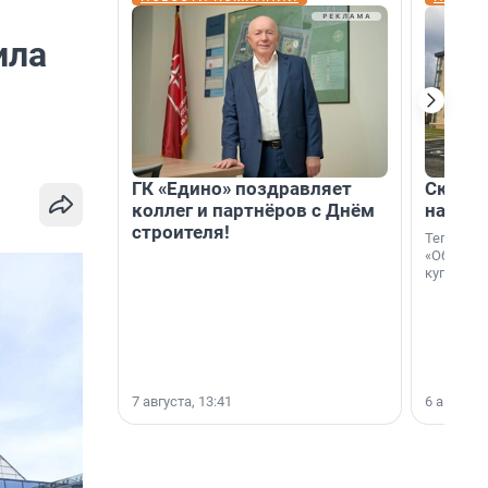
ила
ГК «Едино» поздравляет
Скидка
коллег и партнёров с Днём
на гот
строителя!
Теперь к
«Образцо
купить с
7 августа, 13:41
6 августа,