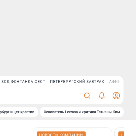
ЗСД ФОНТАНКА ФЕСТ
ПЕТЕРБУРГСКИЙ ЗАВТРАК
АФИША PLUS
рбург ищет креатив
Основатель Levrana и критика Татьяны Ким
Зач
НОВОСТИ КОМПАНИЙ
НОВОС