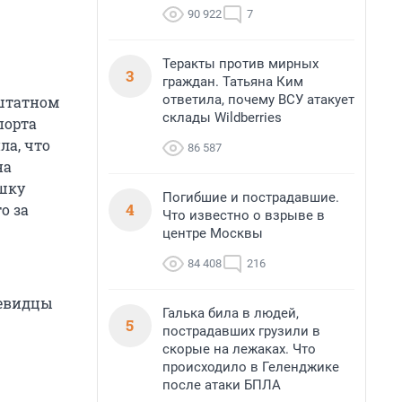
90 922
7
Теракты против мирных
3
граждан. Татьяна Ким
ответила, почему ВСУ атакует
 штатном
склады Wildberries
порта
ла, что
86 587
на
ушку
Погибшие и пострадавшие.
4
о за
Что известно о взрыве в
центре Москвы
84 408
216
чевидцы
Галька била в людей,
5
пострадавших грузили в
скорые на лежаках. Что
происходило в Геленджике
после атаки БПЛА