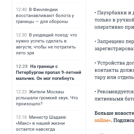
12:40
В Финляндии
• Пауэрбанки и
восстанавливают болота у
только в ручно
границы — для обороны
оперативно при
12:30
В уходящий поезд: что
• Запрещено пе
нужно успеть сделать в
августе, чтобы не потратить
зарегистрирова
лето зря
• Устройства д
12:28
На границе с
контакты должн
Петербургом пропал 9-летний
тару или отдел
мальчик. Он мог погибнуть
• Рекомендуется
12:23
Жители Москвы
услышали громкий звук. Что
литиевыми бата
произошло?
Больше новост
12:18
Министр Шадаев:
online»
. Подпис
«Макс» в нашей жизни
остается навсегда