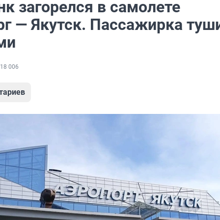
нк загорелся в самолете
рг — Якутск. Пассажирка туш
ми
18 006
тариев