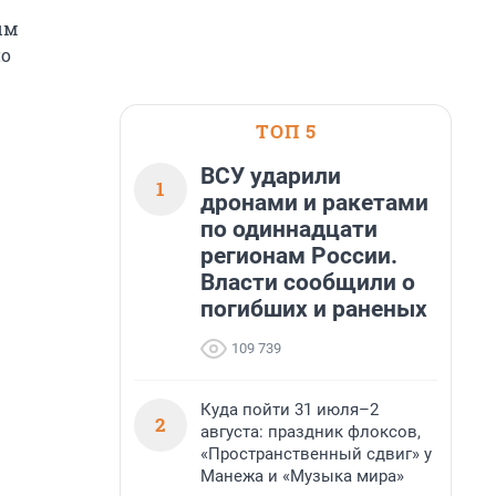
ым
но
ТОП 5
ВСУ ударили
1
дронами и ракетами
по одиннадцати
регионам России.
Власти сообщили о
погибших и раненых
109 739
Куда пойти 31 июля–2
2
августа: праздник флоксов,
«Пространственный сдвиг» у
Манежа и «Музыка мира»