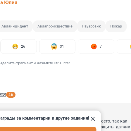
ва Юлия
Авиаинцидент
Авиапроисшествие
Пауэрбанк
Пожар
26
31
7
ыделите фрагмент и нажмите Ctrl+Enter
ИИ
46
3:35
аграды за комментарии и другие задания!
е застрахован. Здесь дело в перегреве, скорее всего, так как 
ие аккумуляторы не всегда содержат в схеме защиты датчик 