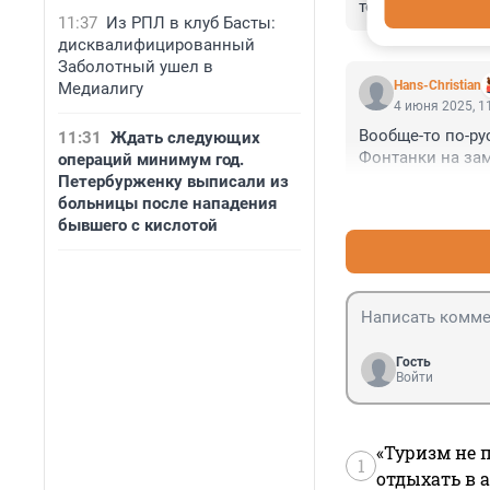
температуры бан
11:37
Из РПЛ в клуб Басты:
дисквалифицированный
Заболотный ушел в
Hans-Christian
Медиалигу
4 июня 2025, 1
Вообще-то по-ру
11:31
Ждать следующих
Фонтанки на зам
операций минимум год.
Петербурженку выписали из
больницы после нападения
бывшего с кислотой
Гость
Войти
«Туризм не 
1
отдыхать в а