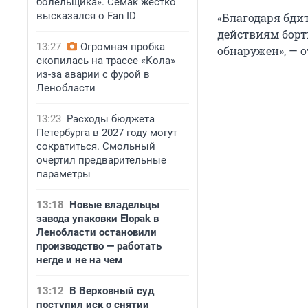
болельщика». Семак жестко
высказался о Fan ID
«Благодаря бд
действиям борт
13:27
Огромная пробка
обнаружен», — 
скопилась на трассе «Кола»
из-за аварии с фурой в
Ленобласти
13:23
Расходы бюджета
Петербурга в 2027 году могут
сократиться. Смольный
очертил предварительные
параметры
13:18
Новые владельцы
завода упаковки Elopak в
Ленобласти остановили
производство — работать
негде и не на чем
13:12
В Верховный суд
поступил иск о снятии