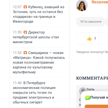
Яковле
12:07
Кубинец, ехавший из
Эстонии, чуть не остался без
«подарков» на границе в
Ивангороде
ЧП в самолете
11:59
Директор
петербургской школы стал
3
министром
Увидели опечатку? В
11:55
Смешарики — новая
«Матрица». Какой получилась
новая полнометражная
картина по культовому
мультфильму
КОММЕНТАР
11:48
В Петербурге
экономическая полиция
Гость
накрыла сеть точек по
4 июня 2025, 1
продаже электронных и
Получай н
От этого никто н
обычных сигарет
недорогие внешн