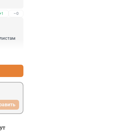
+1
–0
листам 
+5
–2
равить
ут