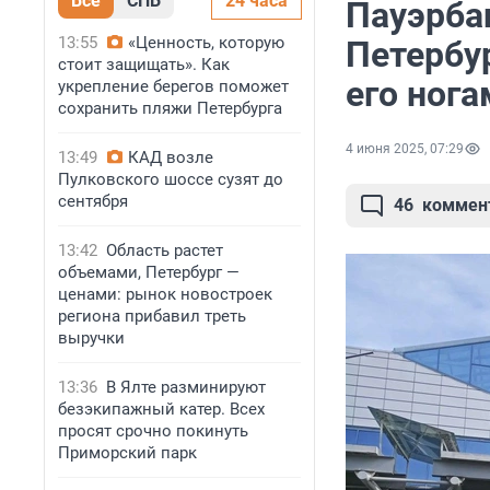
Все
СПБ
24 часа
Пауэрба
13:55
«Ценность, которую
Петербу
стоит защищать». Как
его нога
укрепление берегов поможет
сохранить пляжи Петербурга
4 июня 2025, 07:29
13:49
КАД возле
Пулковского шоссе сузят до
сентября
46
коммен
13:42
Область растет
объемами, Петербург —
ценами: рынок новостроек
региона прибавил треть
выручки
13:36
В Ялте разминируют
безэкипажный катер. Всех
просят срочно покинуть
Приморский парк