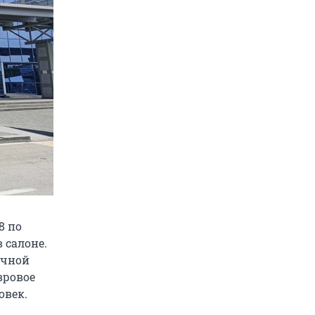
8 по
 салоне.
учной
вровое
овек.