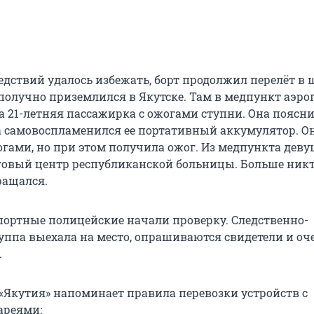
едствий удалось избежать, борт продолжил перелёт в
получно приземлился в Якутске. Там в медпункт аэро
а 21-летняя пассажирка с ожогами ступни. Она поясни
а самовоспламенился ее портативный аккумулятор. О
огами, но при этом получила ожог. Из медпункта дев
говый центр республиканской больницы. Больше никт
ращался.
портные полицейские начали проверку. Следственно-
уппа выехала на место, опрашиваются свидетели и о
.
Якутия» напоминает правила перевозки устройств с
ареями: