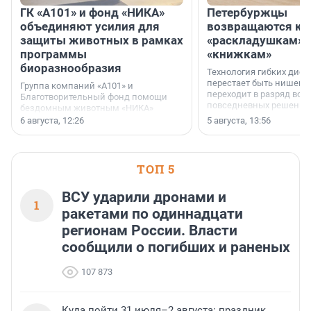
ГК «А101» и фонд «НИКА»
Петербуржцы
объединяют усилия для
возвращаются к
защиты животных в рамках
«раскладушкам» 
программы
«книжкам»
биоразнообразия
Технология гибких дисп
перестает быть нишевы
Группа компаний «А101» и
переходит в разряд вос
Благотворительный фонд помощи
повседневных решений
бездомным животным «НИКА»
заключили соглашение о
6 августа, 12:26
5 августа, 13:56
стратегическом сотрудничестве.
ТОП 5
ВСУ ударили дронами и
1
ракетами по одиннадцати
регионам России. Власти
сообщили о погибших и раненых
107 873
Куда пойти 31 июля–2 августа: праздник