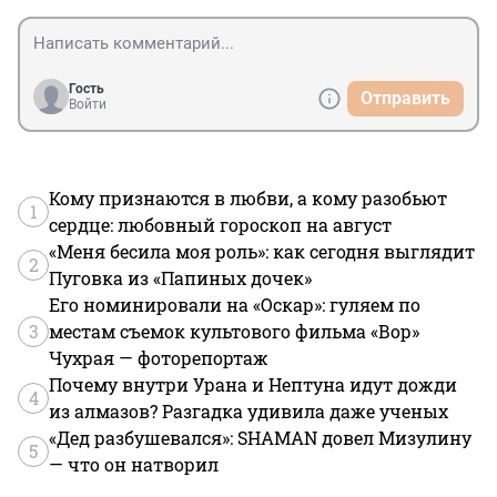
Гость
Отправить
Войти
Кому признаются в любви, а кому разобьют
1
сердце: любовный гороскоп на август
«Меня бесила моя роль»: как сегодня выглядит
2
Пуговка из «Папиных дочек»
Его номинировали на «Оскар»: гуляем по
3
местам съемок культового фильма «Вор»
Чухрая — фоторепортаж
Почему внутри Урана и Нептуна идут дожди
4
из алмазов? Разгадка удивила даже ученых
«Дед разбушевался»: SHAMAN довел Мизулину
5
— что он натворил