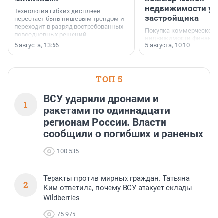
недвижимости у
Технология гибких дисплеев
застройщика
перестает быть нишевым трендом и
переходит в разряд востребованных
Покупка коммерческой
повседневных решений.
недвижимости финанс
5 августа, 13:56
5 августа, 10:10
инструмент, доступный
предпринимателей. Буд
офис, склад, торговое 
или готовый арендный 
ТОП 5
успех сделки зависит о
выбора объекта и грамо
финансирования.
ВСУ ударили дронами и
1
ракетами по одиннадцати
регионам России. Власти
сообщили о погибших и раненых
100 535
Теракты против мирных граждан. Татьяна
2
Ким ответила, почему ВСУ атакует склады
Wildberries
75 975