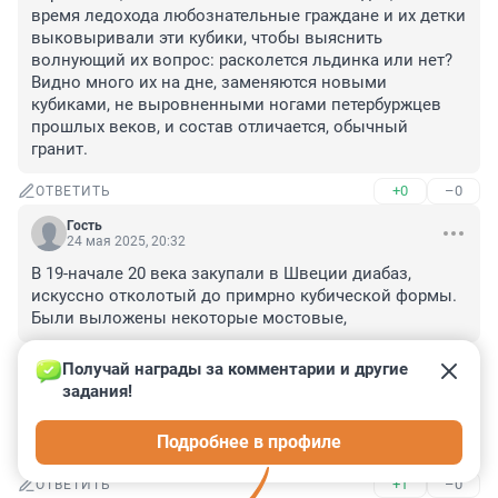
время ледохода любознательные граждане и их детки 
выковыривали эти кубики, чтобы выяснить 
волнующий их вопрос: расколется льдинка или нет? 
Видно много их на дне, заменяются новыми 
кубиками, не выровненными ногами петербуржцев 
прошлых веков, и состав отличается, обычный 
гранит.
+0
–0
ОТВЕТИТЬ
Гость
24 мая 2025, 20:32
В 19-начале 20 века закупали в Швеции диабаз, 
искуссно отколотый до примрно кубической формы. 
Были выложены некоторые мостовые,
+0
–0
ОТВЕТИТЬ
Получай награды за комментарии и другие 
задания!
Гость
24 мая 2025, 19:11
Подробнее в профиле
200 евро ущерб, а прибыль миллионы?
+1
–0
ОТВЕТИТЬ