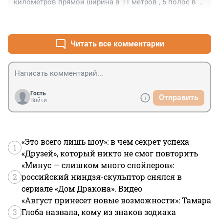
километров прямой ширина в 11 метров , 6 полос в 
одну сторону, 6 то в другую туда вниз все 
+0
–0
электросамокаты города спустить и пусть жители 
шушар катаются бесплатно на них до эскалатора 
театральной 25 километров по прямой без пробок 
Читать все комментарии
всего то 1 час ехать:-))
Гость
Отправить
Войти
«Это всего лишь шоу»: в чем секрет успеха
1
«Друзей», который никто не смог повторить
«Минус — слишком много спойлеров»:
2
российский ниндзя-скульптор снялся в
сериале «Дом Дракона». Видео
«Август принесет новые возможности»: Тамара
3
Глоба назвала, кому из знаков зодиака