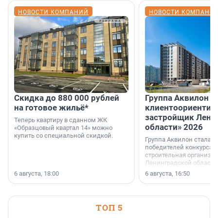
НОВОСТИ КОМПАНИЙ
НОВОСТИ КОМПАНИ
Скидка до 880 000 рублей
Группа Аквилон 
на готовое жильё*
клиентоориентир
застройщик Лени
Теперь квартиру в сданном ЖК
области» 2026
«Образцовый квартал 14» можно
купить со специальной скидкой.
Группа Аквилон стала 
победителей конкурса 
строительная организа
Ленинградской области 
номинации «Самый
6 августа, 18:00
6 августа, 16:50
клиентоориентированн
застройщик Ленинград
области».
ТОП 5