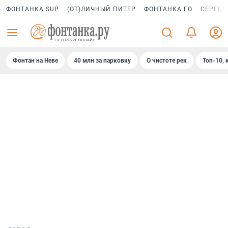
ФОНТАНКА SUP
(ОТ)ЛИЧНЫЙ ПИТЕР
ФОНТАНКА ГО
СЕРЕБР
Фонтан на Неве
40 млн за парковку
О чистоте рек
Топ-10, 