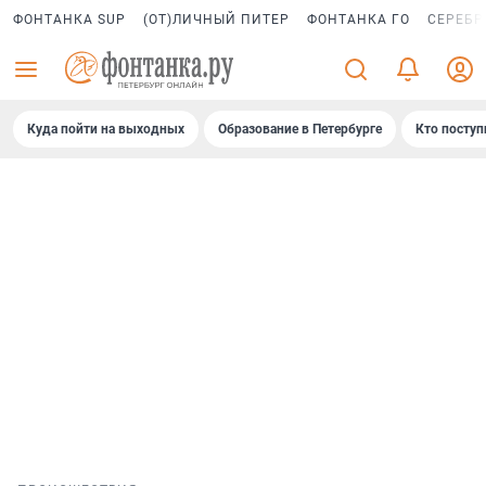
ФОНТАНКА SUP
(ОТ)ЛИЧНЫЙ ПИТЕР
ФОНТАНКА ГО
СЕРЕБР
Куда пойти на выходных
Образование в Петербурге
Кто поступ