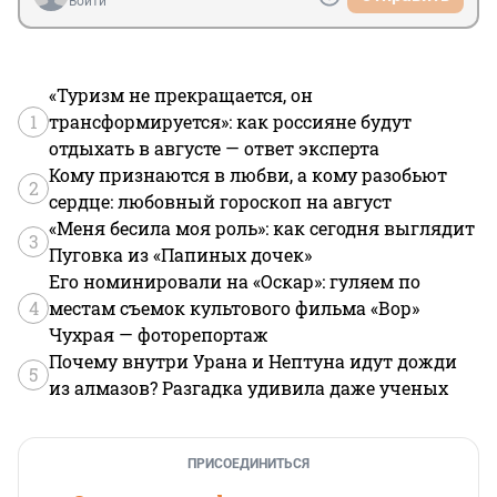
Войти
«Туризм не прекращается, он
1
трансформируется»: как россияне будут
отдыхать в августе — ответ эксперта
Кому признаются в любви, а кому разобьют
2
сердце: любовный гороскоп на август
«Меня бесила моя роль»: как сегодня выглядит
3
Пуговка из «Папиных дочек»
Его номинировали на «Оскар»: гуляем по
4
местам съемок культового фильма «Вор»
Чухрая — фоторепортаж
Почему внутри Урана и Нептуна идут дожди
5
из алмазов? Разгадка удивила даже ученых
ПРИСОЕДИНИТЬСЯ