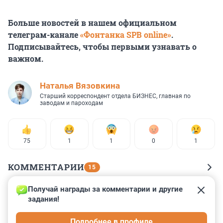
Больше новостей в нашем официальном
телеграм-канале
«Фонтанка SPB online»
.
Подписывайтесь, чтобы первыми узнавать о
важном.
Наталья Вязовкина
Старший корреспондент отдела БИЗНЕС, главная по
заводам и пароходам
75
1
1
0
1
КОММЕНТАРИИ
15
Получай награды за комментарии и другие 
Гость
13 мая 2025, 16:06
задания!
Жду, когда выложат видео со спасением из льдов 
Подробнее в профиле
белого медведя