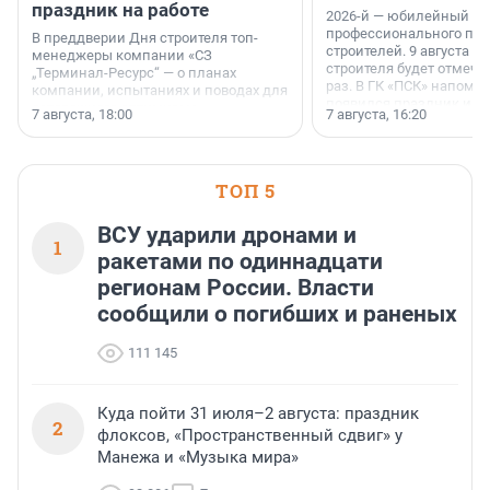
праздник на работе
2026-й — юбилейный го
профессионального пр
В преддверии Дня строителя топ-
строителей. 9 августа 2
менеджеры компании «СЗ
строителя будет отмечат
„Терминал-Ресурс“ — о планах
раз. В ГК «ПСК» напомни
компании, испытаниях и поводах для
появился праздник и к
осторожного оптимизма.
7 августа, 18:00
7 августа, 16:20
поменялась роль строит
ТОП 5
ВСУ ударили дронами и
1
ракетами по одиннадцати
регионам России. Власти
сообщили о погибших и раненых
111 145
Куда пойти 31 июля–2 августа: праздник
2
флоксов, «Пространственный сдвиг» у
Манежа и «Музыка мира»