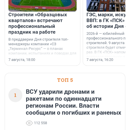
Строители «Образцовых
ГЭС, марки, искус
кварталов» встречают
ВВП: в ГК «ПСК» р
профессиональный
об истории Дня с
праздник на работе
2026-й — юбилейный го
профессионального пр
В преддверии Дня строителя топ-
строителей. 9 августа 2
менеджеры компании «СЗ
строителя будет отмечат
„Терминал-Ресурс“ — о планах
раз. В ГК «ПСК» напомни
компании, испытаниях и поводах для
появился праздник и к
осторожного оптимизма.
7 августа, 18:00
7 августа, 16:20
поменялась роль строит
ТОП 5
ВСУ ударили дронами и
1
ракетами по одиннадцати
регионам России. Власти
сообщили о погибших и раненых
112 558