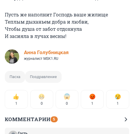
Пусть же наполнит Господь ваше жилище
Теплым дыханьем добра и любви,
Чтобы душа от забот отдохнула
И засияла в лучах весны!
Анна Голубницкая
журналист MSK1.RU
Пасха
Поздравление
1
0
0
1
1
КОММЕНТАРИИ
5
Гость