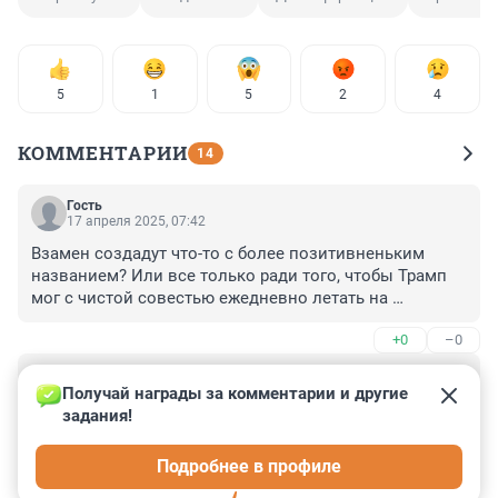
5
1
5
2
4
КОММЕНТАРИИ
14
Гость
17 апреля 2025, 07:42
Взамен создадут что-то с более позитивненьким 
названием? Или все только ради того, чтобы Трамп 
мог с чистой совестью ежедневно летать на 
президентском самолете из дома на работу и 
+0
–0
обратно?
Гость
17 апреля 2025, 00:15
Получай награды за комментарии и другие 
задания!
Отцам-основателям было бы стыдно, что какой-то 
мексиканец, за которого никто не голосовал, создает 
Подробнее в профиле
условия для распространения в США пропаганды, 
подрывающей демократию.