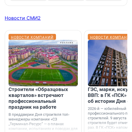
Новости СМИ2
НОВОСТИ КОМПАНИЙ
НОВОСТИ КОМПАНИ
Строители «Образцовых
ГЭС, марки, искус
кварталов» встречают
ВВП: в ГК «ПСК» р
профессиональный
об истории Дня с
праздник на работе
2026-й — юбилейный го
профессионального пр
В преддверии Дня строителя топ-
строителей. 9 августа 2
менеджеры компании «СЗ
строителя будет отмечат
„Терминал-Ресурс“ — о планах
раз. В ГК «ПСК» напомни
компании, испытаниях и поводах для