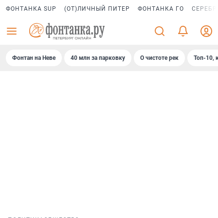
ФОНТАНКА SUP
(ОТ)ЛИЧНЫЙ ПИТЕР
ФОНТАНКА ГО
СЕРЕБР
Фонтан на Неве
40 млн за парковку
О чистоте рек
Топ-10, 