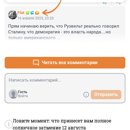
+0
–2
Pilat
16 апреля 2025, 23:20
Прям начинаю верить, что Рузвельт реально говорил 
Сталину, что демократия - это власть народа....но 
только американского. 

То что США всю жизнь занимались дезой и 
+2
–4
подавляли свободы где хотели и как хотели, новая 
администрация не вспомнила, пока бумеранг не 
ударил по ним самим..
Читать все комментарии
Гость
Отправить
Войти
Ловите момент: что принесет вам полное
1
солнечное затмение 12 августа