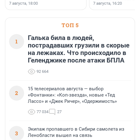
появился праздник и к
осторожного оптимизма.
7 августа, 18:00
7 августа, 16:20
поменялась роль строит
ТОП 5
Галька била в людей,
1
пострадавших грузили в скорые
на лежаках. Что происходило в
Геленджике после атаки БПЛА
92 664
15 телесериалов августа — выбор
2
«Фонтанки»: «Коп-звезда», новые «Тед
Лассо» и «Джек Ричер», «Одержимость»
77 034
27
Экипаж пропавшего в Сибири самолета из
3
Ленобласти вышел на связь