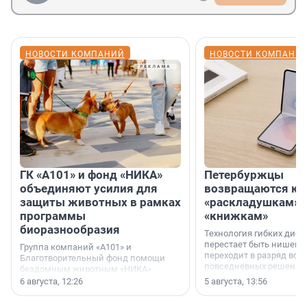
НОВОСТИ КОМПАНИЙ
НОВОСТИ КОМПАНИ
ГК «А101» и фонд «НИКА»
Петербуржцы
объединяют усилия для
возвращаются к
защиты животных в рамках
«раскладушкам» 
программы
«книжкам»
биоразнообразия
Технология гибких дисп
перестает быть нишевы
Группа компаний «А101» и
переходит в разряд вос
Благотворительный фонд помощи
повседневных решений
бездомным животным «НИКА»
заключили соглашение о
6 августа, 12:26
5 августа, 13:56
стратегическом сотрудничестве.