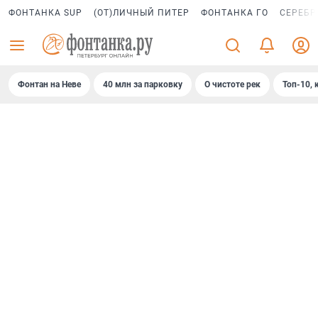
ФОНТАНКА SUP
(ОТ)ЛИЧНЫЙ ПИТЕР
ФОНТАНКА ГО
СЕРЕБР
Фонтан на Неве
40 млн за парковку
О чистоте рек
Топ-10, 