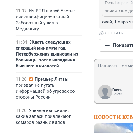
Гость
1 апреля 2
11:37
Из РПЛ в клуб Басты:
зачем мне д
дисквалифицированный
окей, 1 евро 
Заболотный ушел в
Медиалигу
ОТВЕТИТЬ
11:31
Ждать следующих
Показат
операций минимум год.
Петербурженку выписали из
больницы после нападения
бывшего с кислотой
11:26
Премьер Литвы
призвал не пугать
Гость
информацией об угрозах со
Войти
стороны России
11:20
Ученые выяснили,
НОВОСТИ КО
какие запахи привлекают
комаров разных видов