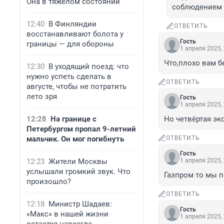
Она в тяжёлом состоянии
соблюдением
12:40
В Финляндии
ОТВЕТИТЬ
восстанавливают болота у
Гость
границы — для обороны
1 апреля 2025,
Что,плохо вам б
12:30
В уходящий поезд: что
нужно успеть сделать в
ОТВЕТИТЬ
августе, чтобы не потратить
лето зря
Гость
1 апреля 2025,
12:28
На границе с
Но четвёртая эко
Петербургом пропал 9-летний
мальчик. Он мог погибнуть
ОТВЕТИТЬ
Гость
12:23
Жители Москвы
1 апреля 2025,
услышали громкий звук. Что
Газпром то мы 
произошло?
ОТВЕТИТЬ
12:18
Министр Шадаев:
Гость
«Макс» в нашей жизни
1 апреля 2025,