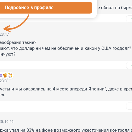
Подробнее в профиле
экономика мира. Где-то чихнули, пукнули и уже обвал на бирж
 23:47
езобразия такие?

ают, что доллар ни чем не обеспечен и какой у США госдолг? А
инчуют?
 23:31
четы и мы оказались на 4 месте впереди Японии", даже в кре
ась
5, 10:46
жи упал на 33% на фоне возможного ужесточения контроля з