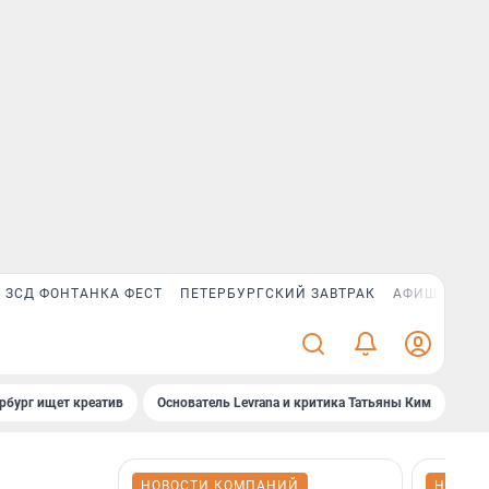
ЗСД ФОНТАНКА ФЕСТ
ПЕТЕРБУРГСКИЙ ЗАВТРАК
АФИША PLUS
рбург ищет креатив
Основатель Levrana и критика Татьяны Ким
Зач
НОВОСТИ КОМПАНИЙ
НОВОС