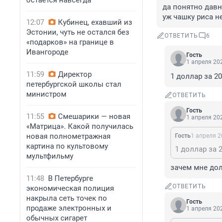
остается навсегда
да понятно давн
уж чашку риса н
12:07
Кубинец, ехавший из
Эстонии, чуть не остался без
ОТВЕТИТЬ
6
«подарков» на границе в
Ивангороде
Гость
1 апреля 202
11:59
Директор
1 доллар за 2
петербургской школы стал
министром
ОТВЕТИТЬ
Гость
11:55
Смешарики — новая
1 апреля 202
«Матрица». Какой получилась
новая полнометражная
Гость
1 апреля 2
картина по культовому
1 доллар за 
мультфильму
зачем мне дол
11:48
В Петербурге
ОТВЕТИТЬ
экономическая полиция
накрыла сеть точек по
Гость
продаже электронных и
1 апреля 202
обычных сигарет