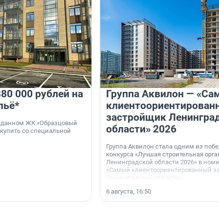
80 000 рублей на
Группа Аквилон — «Са
льё*
клиентоориентирован
застройщик Ленингра
 сданном ЖК «Образцовый
области» 2026
 купить со специальной
Группа Аквилон стала одним из поб
конкурса «Лучшая строительная орг
Ленинградской области 2026» в ном
«Самый клиентоориентированный з
Ленинградской области».
6 августа, 16:50