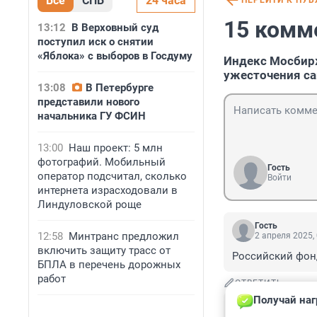
Все
СПБ
24 часа
ПЕРЕЙТИ К ПУ
15 комм
13:12
В Верховный суд
поступил иск о снятии
«Яблока» с выборов в Госдуму
Индекс Мосбирж
ужесточения са
13:08
В Петербурге
представили нового
начальника ГУ ФСИН
13:00
Наш проект: 5 млн
фотографий. Мобильный
Гость
оператор подсчитал, сколько
Войти
интернета израсходовали в
Линдуловской роще
Гость
12:58
Минтранс предложил
2 апреля 2025,
включить защиту трасс от
Российский фон
БПЛА в перечень дорожных
работ
ОТВЕТИТЬ
Получай наг
Гость
2 апреля 2025,