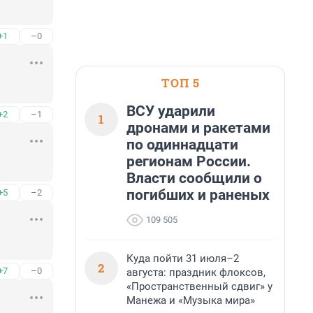
+1
–0
ТОП 5
ВСУ ударили
+2
–1
1
дронами и ракетами
по одиннадцати
регионам России.
Власти сообщили о
погибших и раненых
+5
–2
109 505
Куда пойти 31 июля–2
2
+7
–0
августа: праздник флоксов,
«Пространственный сдвиг» у
Манежа и «Музыка мира»