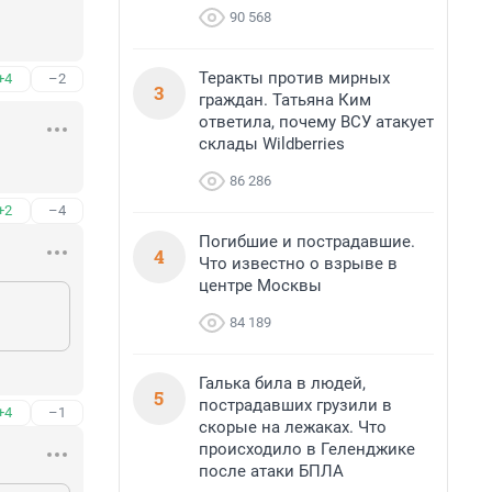
90 568
Теракты против мирных
+4
–2
3
граждан. Татьяна Ким
ответила, почему ВСУ атакует
склады Wildberries
86 286
+2
–4
Погибшие и пострадавшие.
4
Что известно о взрыве в
центре Москвы
84 189
Галька била в людей,
5
пострадавших грузили в
+4
–1
скорые на лежаках. Что
происходило в Геленджике
после атаки БПЛА