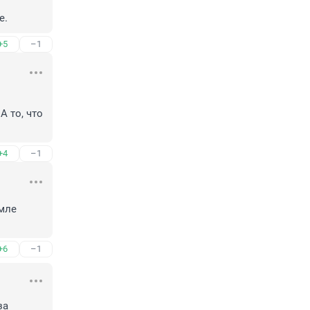
е.
+5
–1
 то, что 
+4
–1
мле 
+6
–1
а 