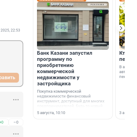
 2025, 22:53
Банк Казани запустил
Кто по
программу по
пенсии
приобретению
В август
коммерческой
автомати
недвижимости у
пенсии.
равить
застройщика
Покупка коммерческой
недвижимости финансовый
инструмент, доступный для многих
предпринимателей. Будь то новый
офис, склад, торговое помещение
5 августа, 10:10
3 августа,
или готовый арендный бизнес —
успех сделки зависит от правильного
+0
–0
выбора объекта и грамотного
финансирования.