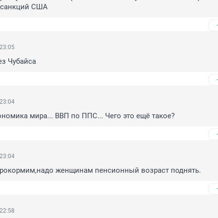
 санкций США
 23:05
ез Чубайса
 23:04
номика мира... ВВП по ППС... Чего это ещё такое?
 23:04
прокормим,надо женщинам пенсионный возраст поднять.
 22:58