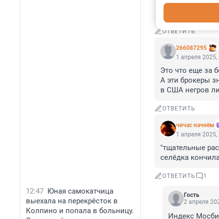
Какая мощная 4 
ОТВЕТИТЬ
266087295
1 апреля 2025,
Это что еще за б
А эти брокеры зн
в США негров л
ОТВЕТИТЬ
чичас начнём
1 апреля 2025,
"тщательные рас
селёдка кончил
ОТВЕТИТЬ
1
12:47
Юная самокатчица
Гость
выехала на перекрёсток в
2 апреля 202
Колпино и попала в больницу.
Индекс Мосбир