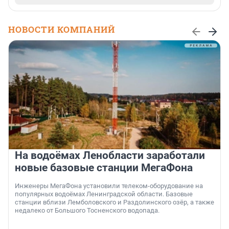
НОВОСТИ КОМПАНИЙ
На водоёмах Ленобласти заработали
новые базовые станции МегаФона
Инженеры МегаФона установили телеком-оборудование на
популярных водоёмах Ленинградской области. Базовые
станции вблизи Лемболовского и Раздолинского озёр, а также
недалеко от Большого Тосненского водопада.