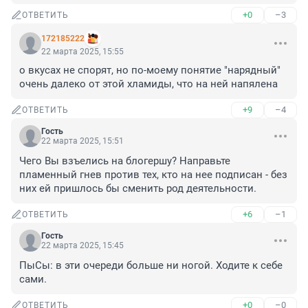
+0
–3
ОТВЕТИТЬ
172185222
22 марта 2025, 15:55
о вкусах не спорят, но по-моему понятие "нарядный" 
очень далеко от этой хламиды, что на ней напялена
+9
–4
ОТВЕТИТЬ
Гость
22 марта 2025, 15:51
Чего Вы взъелись на блогершу? Направьте 
пламенный гнев против тех, кто на нее подписан - без 
них ей пришлось бы сменить род деятельности.
+6
–1
ОТВЕТИТЬ
Гость
22 марта 2025, 15:45
ПыСы: в эти очереди больше ни ногой. Ходите к себе 
сами.
+0
–0
ОТВЕТИТЬ