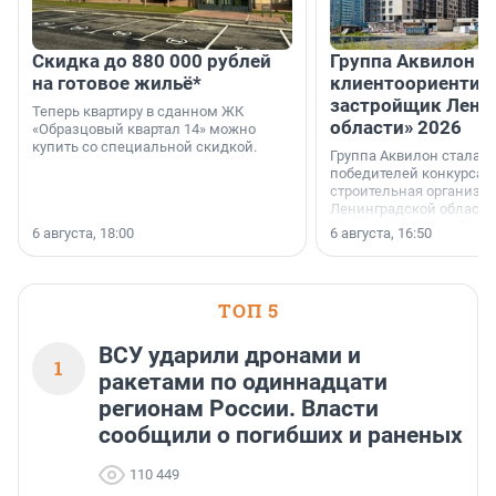
Скидка до 880 000 рублей
Группа Аквилон 
на готовое жильё*
клиентоориентир
застройщик Лени
Теперь квартиру в сданном ЖК
области» 2026
«Образцовый квартал 14» можно
купить со специальной скидкой.
Группа Аквилон стала 
победителей конкурса 
строительная организа
Ленинградской области 
номинации «Самый
6 августа, 18:00
6 августа, 16:50
клиентоориентированн
застройщик Ленинград
области».
ТОП 5
ВСУ ударили дронами и
1
ракетами по одиннадцати
регионам России. Власти
сообщили о погибших и раненых
110 449