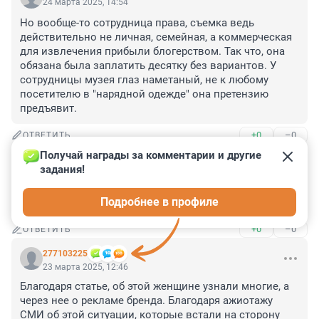
24 марта 2025, 14:54
Но вообще-то сотрудница права, съемка ведь 
действительно не личная, семейная, а коммерческая 
для извлечения прибыли блогерством. Так что, она 
обязана была заплатить десятку без вариантов. У 
сотрудницы музея глаз наметаный, не к любому 
посетителю в "нарядной одежде" она претензию 
предъявит.
+0
–0
ОТВЕТИТЬ
Получай награды за комментарии и другие 
Гость
23 марта 2025, 19:15
задания!
Иду в Эрмитаж. Оделся как скуф, чтоб экономить 
Подробнее в профиле
деньги
+0
–0
ОТВЕТИТЬ
277103225
23 марта 2025, 12:46
Благодаря статье, об этой женщине узнали многие, а 
через нее о рекламе бренда. Благодаря ажиотажу 
СМИ об этой ситуации, которые встали на сторону 