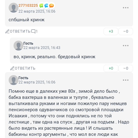
277103225
22 марта 2025, 16:06
спбшный кринж
+3
–0
ОТВЕТИТЬ
1
Гость
22 марта 2025, 16:43
во, кринж, реально. бредовый кринж
+0
–0
ОТВЕТИТЬ
Гость
22 марта 2025, 16:06
Помню еще в далеких уже 80х , зимой дело было , 
бабка вахтерша в валенках и тулупе , буквально 
выталкивала руками и ногами пожилую пару немцев 
пенсионеров одуванчиков со смотровой площадки 
Исаакия , потому что они поднялись не по той 
лестнице , там одна на спуск , другая на подъем . Надо 
было видеть их растерянные лица ! И слышать 
бабкины контр аргументы , что мол все люди как 