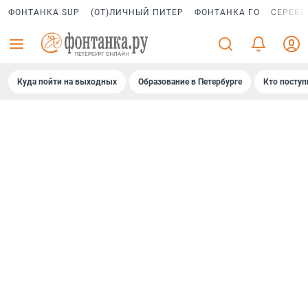
ФОНТАНКА SUP
(ОТ)ЛИЧНЫЙ ПИТЕР
ФОНТАНКА ГО
СЕРЕБР
Куда пойти на выходных
Образование в Петербурге
Кто поступ