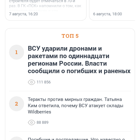
строителя будет отмечаться в 70-й
раз. В ГК «ПСК» напомнили о том, как
появился праздник и как
7 августа, 16:20
6 августа, 18:00
поменялась роль строительства.
ТОП 5
ВСУ ударили дронами и
1
ракетами по одиннадцати
регионам России. Власти
сообщили о погибших и раненых
111 856
Теракты против мирных граждан. Татьяна
2
Ким ответила, почему ВСУ атакует склады
Wildberries
88 889
Погибшие и пострадавшие. Что известно о