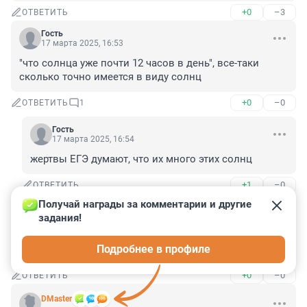
+0
–3
ОТВЕТИТЬ
Гость
17 марта 2025, 16:53
"что солнца уже почти 12 часов в день", все-таки 
сколько точно имеется в виду солнц
+0
–0
ОТВЕТИТЬ
1
Гость
17 марта 2025, 16:54
жертвы ЕГЭ думают, что их много этих солнц
+1
–0
ОТВЕТИТЬ
Получай награды за комментарии и другие 
Гость
17 марта 2025, 16:48
задания!
Очень важно чтобы солнышко светило очень долго, 
Подробнее в профиле
это важно для туристов.
+0
–0
ОТВЕТИТЬ
DMaster