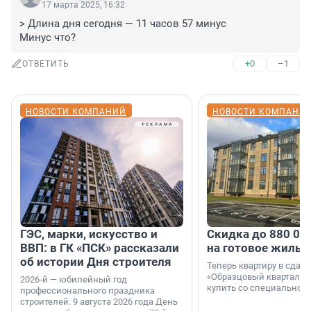
17 марта 2025, 16:32
> Длина дня сегодня — 11 часов 57 минус

Минус что?
+0
–1
ОТВЕТИТЬ
НОВОСТИ КОМПАНИЙ
НОВОСТИ КОМПАНИ
ГЭС, марки, искусство и
Скидка до 880 00
ВВП: в ГК «ПСК» рассказали
на готовое жильё
об истории Дня строителя
Теперь квартиру в сда
«Образцовый квартал 1
2026-й — юбилейный год
купить со специальной 
профессионального праздника
строителей. 9 августа 2026 года День