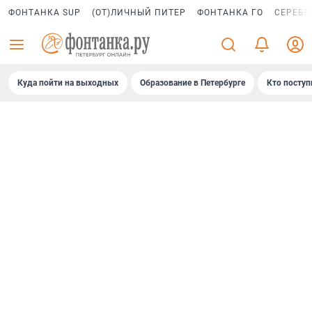
ФОНТАНКА SUP
(ОТ)ЛИЧНЫЙ ПИТЕР
ФОНТАНКА ГО
СЕРЕБР
Куда пойти на выходных
Образование в Петербурге
Кто поступ