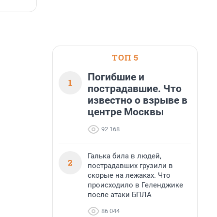
7 августа, 14:59
7
ТОП 5
Погибшие и
1
пострадавшие. Что
известно о взрыве в
центре Москвы
92 168
Галька била в людей,
2
пострадавших грузили в
скорые на лежаках. Что
происходило в Геленджике
после атаки БПЛА
86 044