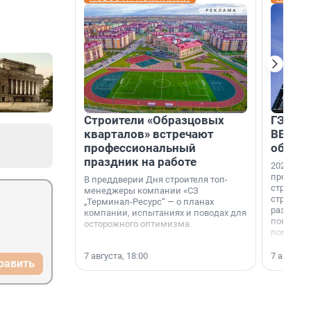
Строители «Образцовых
ГЭС, м
кварталов» встречают
ВВП: в
профессиональный
об ист
праздник на работе
2026-й —
професси
В преддверии Дня строителя топ-
строителе
менеджеры компании «СЗ
строителя
„Терминал-Ресурс“ — о планах
раз. В ГК
компании, испытаниях и поводах для
появился
осторожного оптимизма.
поменяла
7 августа, 18:00
7 августа,
равить