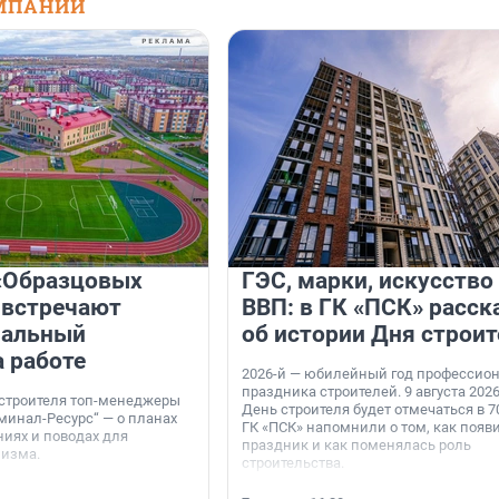
МПАНИЙ
«Образцовых
ГЭС, марки, искусство
 встречают
ВВП: в ГК «ПСК» расск
нальный
об истории Дня строит
а работе
2026-й — юбилейный год профессио
праздника строителей. 9 августа 2026
 строителя топ-менеджеры
День строителя будет отмечаться в 70
минал-Ресурс“ — о планах
ГК «ПСК» напомнили о том, как появ
иях и поводах для
праздник и как поменялась роль
мизма.
строительства.