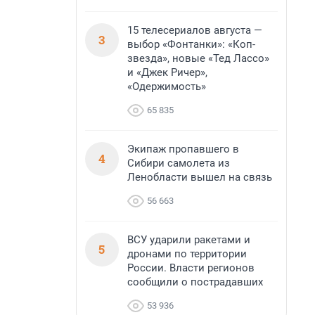
15 телесериалов августа —
3
выбор «Фонтанки»: «Коп-
звезда», новые «Тед Лассо»
и «Джек Ричер»,
«Одержимость»
65 835
Экипаж пропавшего в
4
Сибири самолета из
Ленобласти вышел на связь
56 663
ВСУ ударили ракетами и
5
дронами по территории
России. Власти регионов
сообщили о пострадавших
53 936