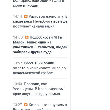
Болгарию, ещё один нашли в
море в Турции
14:14
Разговор начистоту. В
какие реки Петербурга всё ещё
поступает канализация
14:03
Подробности ЧП в
Малой Невке: один из
участников — теплоход, людей
забирали другие суда
13:52
Россиянки взяли
золото в чемпионате мира по
академической гребле
13:40
Пропали, как
Усольцевы. В Красноярском
крае ищут ещё одну семью
13:27
Катера столкнулись в
Волге, есть погибшие