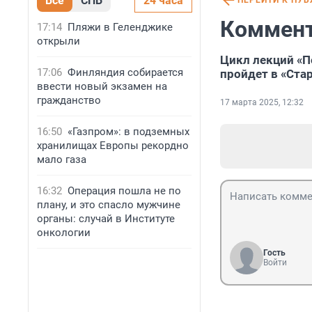
Все
СПБ
24 часа
ПЕРЕЙТИ К ПУ
Коммент
17:14
Пляжи в Геленджике
открыли
Цикл лекций «П
17:06
Финляндия собирается
пройдет в «Ста
ввести новый экзамен на
гражданство
17 марта 2025, 12:32
16:50
«Газпром»: в подземных
хранилищах Европы рекордно
мало газа
16:32
Операция пошла не по
плану, и это спасло мужчине
органы: случай в Институте
онкологии
Гость
Войти