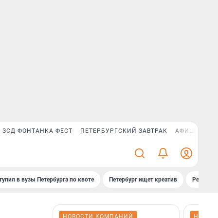
ЗСД ФОНТАНКА ФЕСТ
ПЕТЕРБУРГСКИЙ ЗАВТРАК
АФИША PLUS
тупил в вузы Петербурга по квоте
Петербург ищет креатив
Рейтинги
НОВОСТИ КОМПАНИЙ
НОВОС