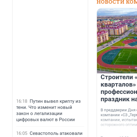
НОВОСТИ КО
Строители 
кварталов»
профессио
праздник н
16:18
Путин вывел крипту из
тени. Что изменит новый
В преддверии Дня
закон о легализации
компании «СЗ „Тер
цифровых валют в России
компании, испытан
осторожного опти
16:05
Севастополь атаковали