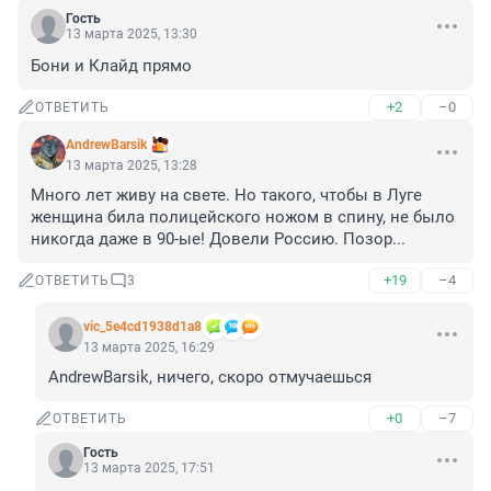
Гость
13 марта 2025, 13:30
Бони и Клайд прямо
+2
–0
ОТВЕТИТЬ
AndrewBarsik
13 марта 2025, 13:28
Много лет живу на свете. Но такого, чтобы в Луге 
женщина била полицейского ножом в спину, не было 
никогда даже в 90-ые! Довели Россию. Позор...
+19
–4
ОТВЕТИТЬ
3
vic_5e4cd1938d1a8
13 марта 2025, 16:29
AndrewBarsik, ничего, скоро отмучаешься
+0
–7
ОТВЕТИТЬ
Гость
13 марта 2025, 17:51