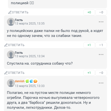
полицией 🤦‍♂️
+0
–0
ОТВЕТИТЬ
Гость
13 марта 2025, 13:35
у полицейских даже палки не было под рукой, а ходят 
не по одному зачем, что за слабаки такие.
+1
–1
ОТВЕТИТЬ
Гость
13 марта 2025, 13:34
Спустила на. сотрудника собаку что?
+1
–0
ОТВЕТИТЬ
dervish
13 марта 2025, 13:33
Полагаю, не на пустом месте полицаи немного 
огребли. Парочка ночью выгуливала четвероногого 
друга, а два "барбоса" решили докопаться. Ну и 
получили, легкотрудники. Делов-то.