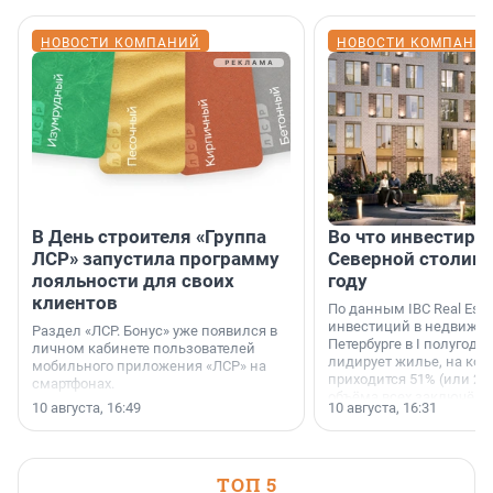
НОВОСТИ КОМПАНИЙ
НОВОСТИ КОМПАНИ
В День строителя «Группа
Во что инвестиру
ЛСР» запустила программу
Северной столице
лояльности для своих
году
клиентов
По данным IBC Real Estat
инвестиций в недвижим
Раздел «ЛСР. Бонус» уже появился в
Петербурге в I полугоди
личном кабинете пользователей
лидирует жилье, на кот
мобильного приложения «ЛСР» на
приходится 51% (или 22 
смартфонах.
объёма всех заключённ
10 августа, 16:49
10 августа, 16:31
ТОП 5