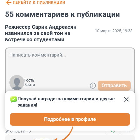
ПЕРЕЙТИ К ПУБЛИКАЦИИ
55 комментариев к публикации
Режиссер Сарик Андреасян
10 марта 2025, 19:38
извинился за свой тон на
встрече со студентами
Гость
Войти
Отправить
Получай награды за комментарии и другие 
задания!
Гость
11 марта 2025, 11:05
Подробнее в профиле
Да его в тюрьму следует за его «творчество».
+0
–1
ОТВЕТИТЬ