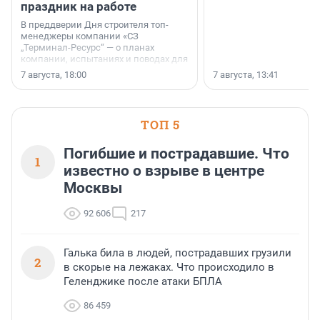
праздник на работе
В преддверии Дня строителя топ-
менеджеры компании «СЗ
„Терминал-Ресурс“ — о планах
компании, испытаниях и поводах для
осторожного оптимизма.
7 августа, 18:00
7 августа, 13:41
ТОП 5
Погибшие и пострадавшие. Что
1
известно о взрыве в центре
Москвы
92 606
217
Галька била в людей, пострадавших грузили
2
в скорые на лежаках. Что происходило в
Геленджике после атаки БПЛА
86 459