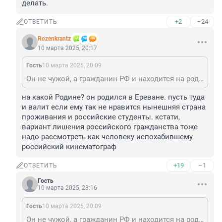
делать.
+2
–24
ОТВЕТИТЬ
Rozenkrantz
10 марта 2025, 20:17
Гость
10 марта 2025, 20:09
Он не чужой, а гражданин РФ и находится на родине. С его мнением о живодёре Тарковском абсолютно согласен. Сам можешь валить куда хочешь, а люди без тебя разберутся, что и где им делать.
на какой Родине? он родился в Ереване. пусть туда 
и валит если ему так не нравится нынешняя страна 
проживания и российские студенты. кстати, 
вариант лишения российского гражданства тоже 
надо рассмотреть как человеку испохабившему 
российский кинематограф
+19
–1
ОТВЕТИТЬ
Гость
10 марта 2025, 23:16
Гость
10 марта 2025, 20:09
Он не чужой, а гражданин РФ и находится на родине. С его мнением о живодёре Тарковском абсолютно согласен. Сам можешь валить куда хочешь, а люди без тебя разберутся, что и где им делать.