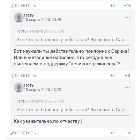
+0
–16
ОТВЕТИТЬ
Гость
10 марта 2025, 20:49
Гость
10 марта 2025, 20:05
Это что за болезнь у тебя такая? Во-первых, Сарик Гарникович является гражданином РФ. Во-вторых, если тебя что-то так живо беспокоит — сам поезжай и освобождай, а в чужом тылу отсиживаться нечего. 🥱
Вот неужели ты действительно поклонник Сарика? 
Или в методичке написано, что сегодня все 
выступаем в поддержку "великого режиссера"?
+7
–0
ОТВЕТИТЬ
Гость
10 марта 2025, 23:23
Гость
10 марта 2025, 20:05
Это что за болезнь у тебя такая? Во-первых, Сарик Гарникович является гражданином РФ. Во-вторых, если тебя что-то так живо беспокоит — сам поезжай и освобождай, а в чужом тылу отсиживаться нечего. 🥱
Как уважительно,по отчеству.(
+1
–0
ОТВЕТИТЬ