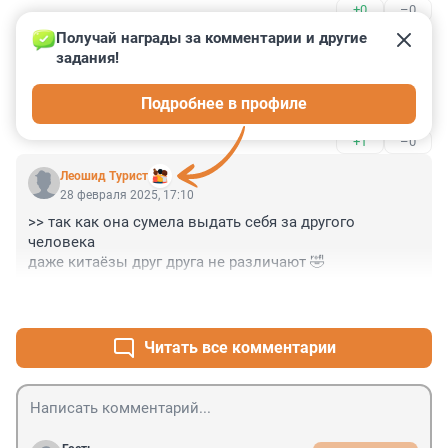
+0
–0
Получай награды за комментарии и другие 
Гость
28 февраля 2025, 18:47
задания!
В Китае проблема с детьми ?😳 Да они там 
Подробнее в профиле
размножаются в геометрической прогрессии !
+1
–0
Леошид Турист
28 февраля 2025, 17:10
>> так как она сумела выдать себя за другого 
человека

даже китаёзы друг друга не различают 🤣
+1
–0
Читать все комментарии