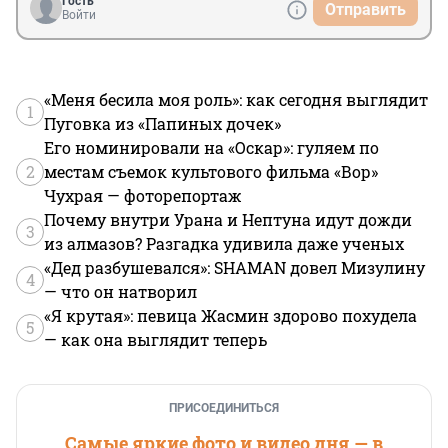
Гость
Отправить
Войти
«Меня бесила моя роль»: как сегодня выглядит
1
Пуговка из «Папиных дочек»
Его номинировали на «Оскар»: гуляем по
2
местам съемок культового фильма «Вор»
Чухрая — фоторепортаж
Почему внутри Урана и Нептуна идут дожди
3
из алмазов? Разгадка удивила даже ученых
«Дед разбушевался»: SHAMAN довел Мизулину
4
— что он натворил
«Я крутая»: певица Жасмин здорово похудела
5
— как она выглядит теперь
ПРИСОЕДИНИТЬСЯ
Самые яркие фото и видео дня — в