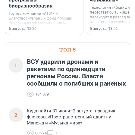
биоразнообразия
Технология гибких дисп
перестает быть нишевы
Группа компаний «А101» и
переходит в разряд вос
Благотворительный фонд помощи
повседневных решений
бездомным животным «НИКА»
заключили соглашение о
6 августа, 12:26
5 августа, 13:56
стратегическом сотрудничестве.
ТОП 5
ВСУ ударили дронами и
1
ракетами по одиннадцати
регионам России. Власти
сообщили о погибших и раненых
104 079
Куда пойти 31 июля–2 августа: праздник
2
флоксов, «Пространственный сдвиг» у
Манежа и «Музыка мира»
80 974
7