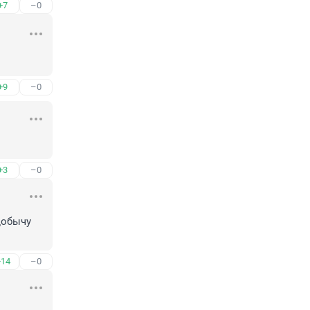
+7
–0
+9
–0
+3
–0
обычу 
+14
–0