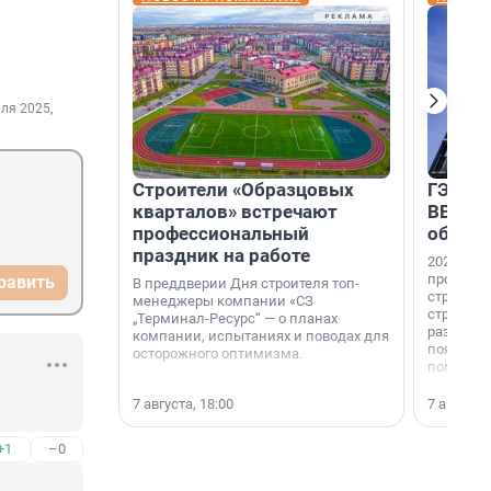
ля 2025,
Строители «Образцовых
ГЭС, м
кварталов» встречают
ВВП: в
профессиональный
об ист
праздник на работе
2026-й —
професси
равить
В преддверии Дня строителя топ-
строителе
менеджеры компании «СЗ
строителя
„Терминал-Ресурс“ — о планах
раз. В ГК
компании, испытаниях и поводах для
появился
осторожного оптимизма.
поменяла
7 августа, 18:00
7 августа,
+1
–0