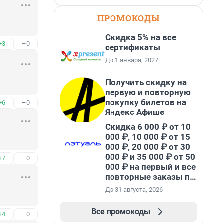
ПРОМОКОДЫ
Скидка 5% на все
+3
–0
сертификаты
До 1 января, 2027
Получить скидку на
первую и повторную
покупку билетов на
+6
–0
Яндекс Афише
Скидка 6 000 ₽ от 10
000 ₽, 10 000 ₽ от 15
000 ₽, 20 000 ₽ от 30
000 ₽ и 35 000 ₽ от 50
+7
–0
000 ₽ на первый и все
повторные заказы по
промокоду НАБЕРИ
До 31 августа, 2026
Все промокоды
+4
–0