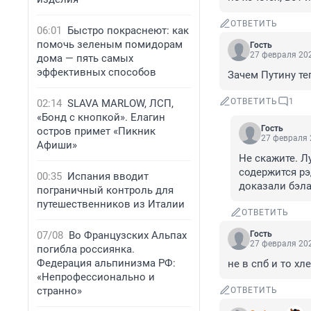
ОТВЕТИТЬ
06:01
Быстро покраснеют: как
помочь зеленым помидорам
Гость
27 февраля 202
дома — пять самых
эффективных способов
Зачем Путину те
ОТВЕТИТЬ
1
02:14
SLAVA MARLOW, ЛСП,
«Бонд с кнопкой». Елагин
Гость
остров примет «Пикник
27 февраля 
Афиши»
Не скажите. Л
содержится рэ
00:35
Испания вводит
доказали бэла
пограничный контроль для
путешественников из Италии
ОТВЕТИТЬ
07/08
Во Французских Альпах
Гость
27 февраля 202
погибла россиянка.
Федерация альпинизма РФ:
не в спб и то хл
«Непрофессионально и
странно»
ОТВЕТИТЬ