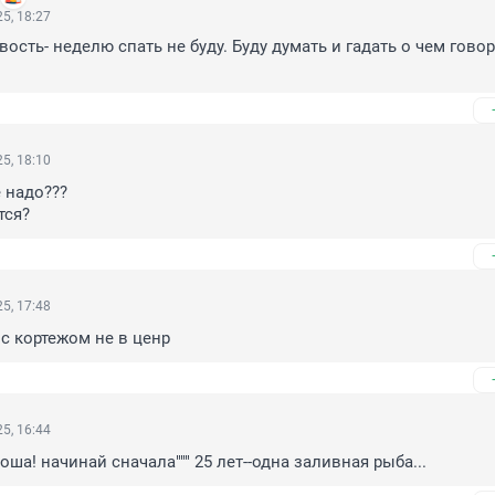
5, 18:27
ость- неделю спать не буду. Буду думать и гадать о чем говор
5, 18:10
 надо???

тся?
5, 17:48
с кортежом не в ценр
5, 16:44
оша! начинай сначала""" 25 лет--одна заливная рыба...