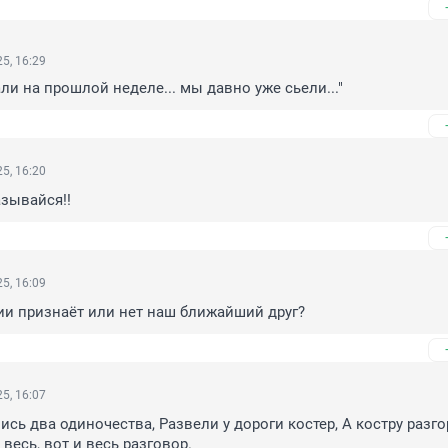
5, 16:29
слали на прошлой неделе... мы давно уже сьели..."
5, 16:20
азывайся!!
5, 16:09
ии признаёт или нет наш ближайший друг?
5, 16:07
сь два одиночества, Развели у дороги костер, А костру разго
и весь, вот и весь разговор.