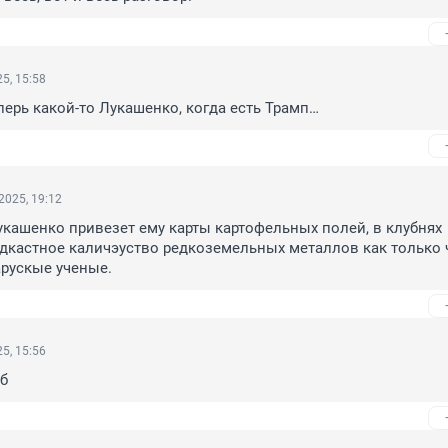
5, 15:58
перь какой-то Лукашенко, когда есть Трамп…
2025, 19:12
укашенко привезет ему карты картофельных полей, в клубнях 
дкастное каличэуство редкоземельных металлов как только ч
рускые ученые.
5, 15:56
еб