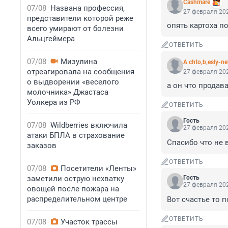
Cashmare
07/08
Названа профессия,
27 февраля 202
представители которой реже
опять картоха п
всего умирают от болезни
Альцгеймера
ОТВЕТИТЬ
07/08
Мизулина
A chto,b,esly-ne
отреагировала на сообщения
27 февраля 202
о выдворении «веселого
а он что продав
молочника» Джастаса
Уолкера из РФ
ОТВЕТИТЬ
Гость
07/08
Wildberries включила
27 февраля 202
атаки БПЛА в страхование
Спасибо что не в
заказов
ОТВЕТИТЬ
07/08
Посетители «Ленты»
заметили острую нехватку
Гость
27 февраля 202
овощей после пожара на
распределительном центре
Вот счастье то 
ОТВЕТИТЬ
07/08
Участок трассы