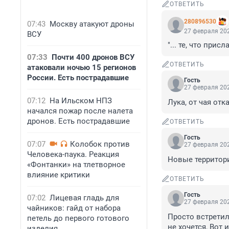
ОТВЕТИТЬ
280896530
07:43
Москву атакуют дроны
27 февраля 202
ВСУ
"... те, что при
07:33
Почти 400 дронов ВСУ
ОТВЕТИТЬ
атаковали ночью 15 регионов
России. Есть пострадавшие
Гость
27 февраля 202
07:12
На Ильском НПЗ
Лука, от чая отк
начался пожар после налета
дронов. Есть пострадавшие
ОТВЕТИТЬ
Гость
07:07
Колобок против
27 февраля 202
Человека-паука. Реакция
Новые территор
«Фонтанки» на тлетворное
влияние критики
ОТВЕТИТЬ
Гость
07:02
Лицевая гладь для
27 февраля 202
чайников: гайд от набора
Просто встретили
петель до первого готового
не хочется, Вот 
изделия