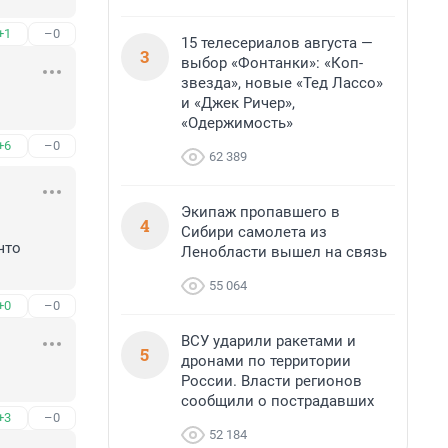
+1
–0
15 телесериалов августа —
3
выбор «Фонтанки»: «Коп-
звезда», новые «Тед Лассо»
и «Джек Ричер»,
«Одержимость»
+6
–0
62 389
Экипаж пропавшего в
4
Сибири самолета из
то 
Ленобласти вышел на связь
55 064
+0
–0
ВСУ ударили ракетами и
5
дронами по территории
России. Власти регионов
сообщили о пострадавших
+3
–0
52 184