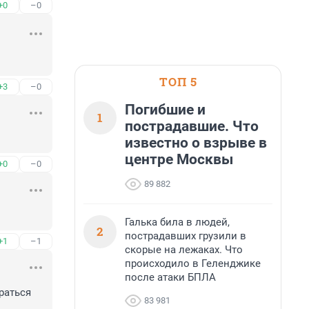
+0
–0
ТОП 5
+3
–0
Погибшие и
1
пострадавшие. Что
известно о взрыве в
центре Москвы
+0
–0
89 882
Галька била в людей,
2
пострадавших грузили в
+1
–1
скорые на лежаках. Что
происходило в Геленджике
после атаки БПЛА
раться 
83 981