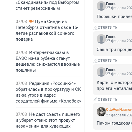
«Скандинавия» под Выборгом
Гость
станет реверсивным
27 февраля 202
Пюрешки привезе
07/08
Пума Синди из
Петербурга отметила свое 15-
ОТВЕТИТЬ
летие распаковкой сочного
Гость
подарка
27 февраля 202
Саша три процен
07/08
Интернет-заказы в
ЕАЭС из-за рубежа станут
ОТВЕТИТЬ
дешевле: снижаются ввозные
пошлины
Гость
27 февраля 202
Карты с местор
07/08
Редакция «России-24»
про эти металлы
обратилась в прокуратуру и СК
из-за угроз в адрес
ОТВЕТИТЬ
создателей фильма «Колобок»
OttoVonNasmor
07/08
Не даст съесть лишнего
27 февраля 202
и уберет отеки: этот продукт
Пачом грядкозя
незаменим для худеющих