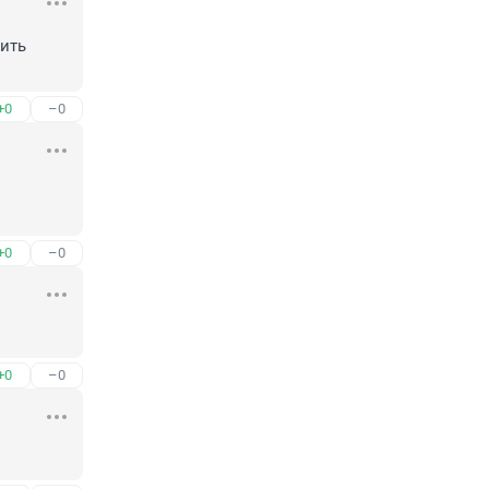
ить 
+0
–0
+0
–0
+0
–0