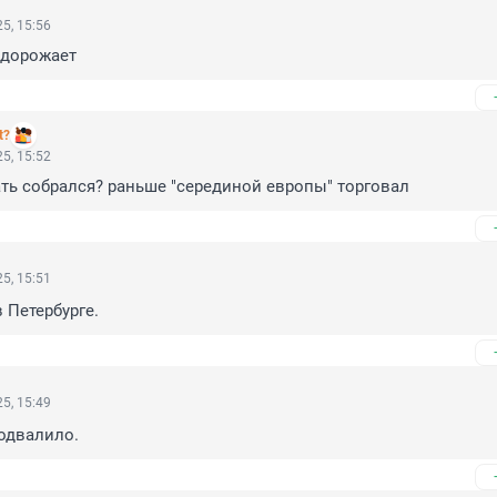
5, 15:56
одорожает
t?
5, 15:52
ать собрался? раньше "серединой европы" торговал
5, 15:51
 Петербурге.
5, 15:49
подвалило.