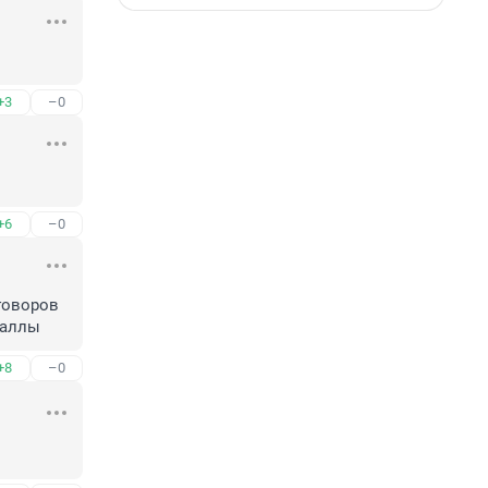
+3
–0
+6
–0
оворов 
таллы
+8
–0