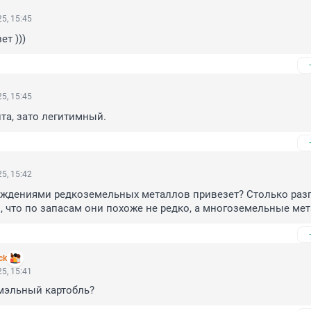
5, 15:45
т )))
5, 15:45
та, зато легитимный.
5, 15:42
ождениями редкоземельных металлов привезет? Столько разг
, что по запасам они похоже не редко, а многоземельные ме
ck
5, 15:41
мэльный картобль?