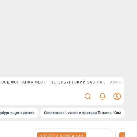
ЗСД ФОНТАНКА ФЕСТ
ПЕТЕРБУРГСКИЙ ЗАВТРАК
АФИША PLUS
рбург ищет креатив
Основатель Levrana и критика Татьяны Ким
Зач
НОВОСТИ КОМПАНИЙ
НОВОС