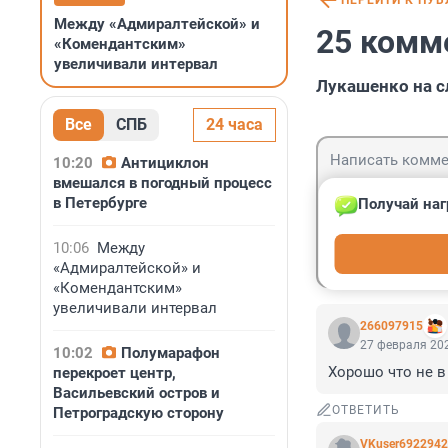
ПЕРЕЙТИ К ПУ
Между «Адмиралтейской» и
25 комм
«Комендантским»
увеличивали интервал
Лукашенко на с
Все
СПБ
24 часа
10:20
Антициклон
вмешался в погодный процесс
в Петербурге
Получай наг
Гость
10:06
Между
Войти
«Адмиралтейской» и
«Комендантским»
увеличивали интервал
266097915
27 февраля 202
10:02
Полумарафон
Хорошо что не в
перекроет центр,
Васильевский остров и
ОТВЕТИТЬ
Петроградскую сторону
VKuser6922942