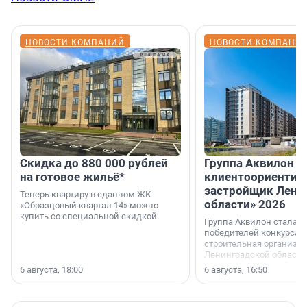
НОВОСТИ КОМПАНИЙ
НОВОСТИ КОМПАНИ
Скидка до 880 000 рублей
Группа Аквилон 
на готовое жильё*
клиентоориентир
застройщик Лени
Теперь квартиру в сданном ЖК
области» 2026
«Образцовый квартал 14» можно
купить со специальной скидкой.
Группа Аквилон стала 
победителей конкурса 
строительная организа
Ленинградской области 
номинации «Самый
6 августа, 18:00
6 августа, 16:50
клиентоориентированн
застройщик Ленинград
области».