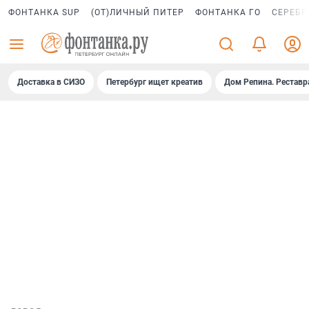
ФОНТАНКА SUP
(ОТ)ЛИЧНЫЙ ПИТЕР
ФОНТАНКА ГО
СЕРЕБР
Доставка в СИЗО
Петербург ищет креатив
Дом Репина. Реставр