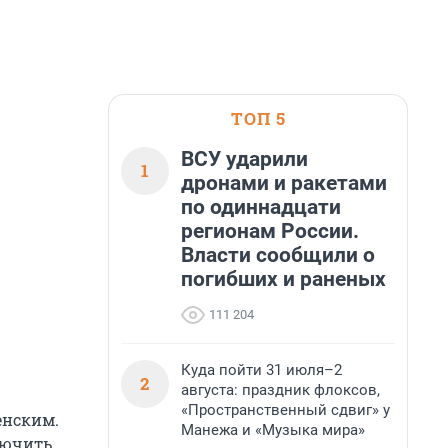
ТОП 5
ВСУ ударили
1
дронами и ракетами
по одиннадцати
регионам России.
Власти сообщили о
погибших и раненых
111 204
Куда пойти 31 июля–2
2
августа: праздник флоксов,
«Пространственный сдвиг» у
енским.
Манежа и «Музыка мира»
лючить