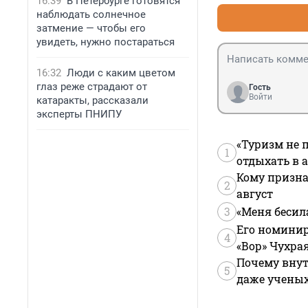
16:39
В Петербурге готовятся
наблюдать солнечное
затмение — чтобы его
увидеть, нужно постараться
16:32
Люди с каким цветом
глаз реже страдают от
Гость
Войти
катаракты, рассказали
эксперты ПНИПУ
«Туризм не 
1
отдыхать в а
Кому призна
2
август
3
«Меня бесил
Его номинир
4
«Вор» Чухра
Почему внут
5
даже учены