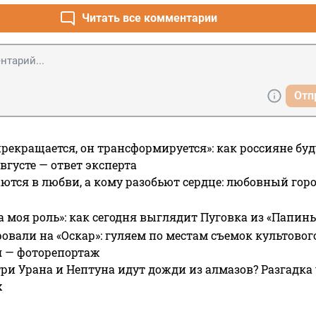
Читать все комментарии
Отп
прекращается, он трансформируется»: как россияне буд
вгусте — ответ эксперта
ются в любви, а кому разобьют сердце: любовный гор
а моя роль»: как сегодня выглядит Пуговка из «Папин
овали на «Оскар»: гуляем по местам съемок культово
я — фоторепортаж
ри Урана и Нептуна идут дожди из алмазов? Разгадка
х