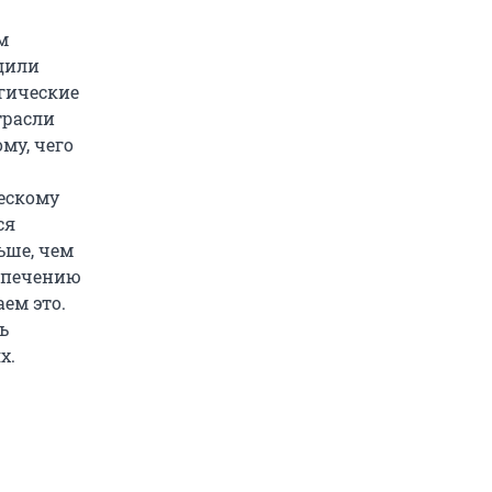
м
дили
огические
трасли
му, чего
ческому
ся
ьше, чем
спечению
ем это.
ь
х.