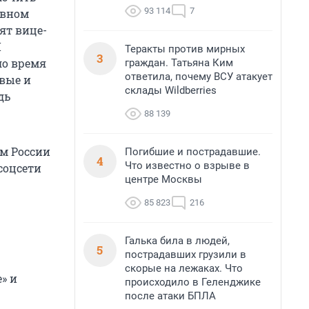
93 114
7
овном
ят вице-
Я
Теракты против мирных
3
ло время
граждан. Татьяна Ким
ответила, почему ВСУ атакует
овые и
склады Wildberries
дь
88 139
ом России
Погибшие и пострадавшие.
4
Что известно о взрыве в
соцсети
центре Москвы
85 823
216
Галька била в людей,
5
пострадавших грузили в
скорые на лежаках. Что
» и
происходило в Геленджике
после атаки БПЛА