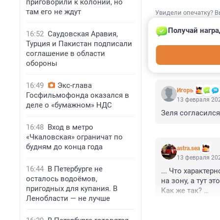
приговорили к колонии, но
там его не ждут
Увидели опечатку? В
Получай награ
16:52
Саудовская Аравия,
Турция и Пакистан подписали
соглашение в области
обороны
КОММЕНТАР
16:49
Экс-глава
Игoрь
Госфильмофонда оказался в
13 февраля 202
деле о «бумажном» НДС
Зеля согласился
16:48
Вход в метро
«Чкаловская» ограничат по
будням до конца года
astra.sea
13 февраля 202
16:44
В Петербурге не
... Что характер
осталось водоёмов,
на зону, а тут э
пригодных для купания. В
Как же так? 

Ленобласти — не лучше
Люди ведь сидят 
Ау, Роскомнадзор