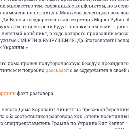
ли множество тем, связанных с конфликтом, но в осн
ая намечена на пятницу в Мюнхене, делегацию возглав
 Ди Вэнс и государственный секретарь Марко Рубио. 
езультаты этой встречи будут положительными. Приш
т нелепый конфликт, в ходе которого произошли масс
нужные СМЕРТИ и РАЗРУШЕНИЯ. Да благословит Госпо
и Украины!»
лого дома провел полуторачасовую беседу с президент
тиным и подробно
рассказал
о ее содержании в своей 
ердили
факт разговора.
ь Белого Дома Кэролайн Ливитт на пресс-конференции
ла оба состоявшихся разговора как «очень позитивные
то спецпредставитель Трампа по Украине Кит Келлог