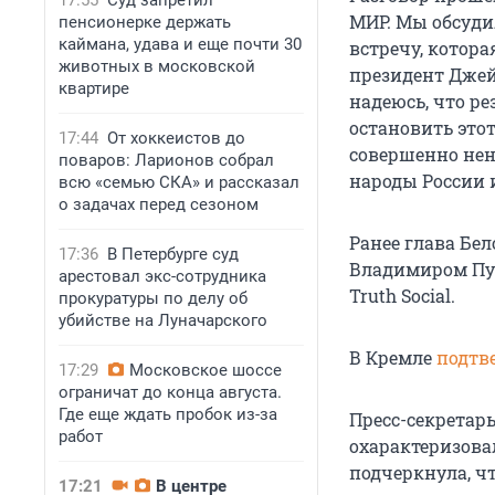
17:55
Суд запретил
МИР. Мы обсуди
пенсионерке держать
каймана, удава и еще почти 30
встречу, котор
животных в московской
президент Джей
квартире
надеюсь, что р
остановить это
17:44
От хоккеистов до
совершенно не
поваров: Ларионов собрал
народы России 
всю «семью СКА» и рассказал
о задачах перед сезоном
Ранее глава Бе
17:36
В Петербурге суд
Владимиром Пу
арестовал экс-сотрудника
Truth Social.
прокуратуры по делу об
убийстве на Луначарского
В Кремле
подтв
17:29
Московское шоссе
ограничат до конца августа.
Где еще ждать пробок из-за
Пресс-секретар
работ
охарактеризова
подчеркнула, ч
17:21
В центре