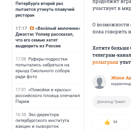
продолжит игра
Петербурга второй раз
участвует в ми
пытается утонуть плавучий
ресторан
О возможности 
17:17
«Весёлый молочник»
пока говорить н
Джастас Уолкер рассказал,
что его семью хотят
выдворить из России
Хотите больше
телеграм-канал
17:08
Руферы-подростки
розыгрыш
ульт
попытались забраться на
крышу Смольного собора
ради фото
Женя А
корреспонд
17:01
«Помойки и крысы»:
российского пловца опечалил
Париж
Дональд Трамп
16:58
Экс-директора
петербургского института
54
вакцин и сывороток