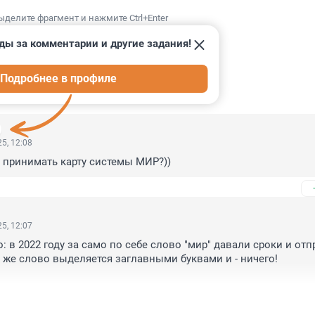
ыделите фрагмент и нажмите Ctrl+Enter
ды за комментарии и другие задания!
Подробнее в профиле
ИИ
107
5, 12:08
 принимать карту системы МИР?))
5, 12:07
но: в 2022 году за само по себе слово "мир" давали сроки и отп
то же слово выделяется заглавными буквами и - ничего! 

по сей день!

, вы что - уснули?...