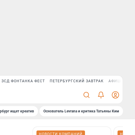
ЗСД ФОНТАНКА ФЕСТ
ПЕТЕРБУРГСКИЙ ЗАВТРАК
АФИША PLUS
рбург ищет креатив
Основатель Levrana и критика Татьяны Ким
Зач
НОВОСТИ КОМПАНИЙ
НОВОС