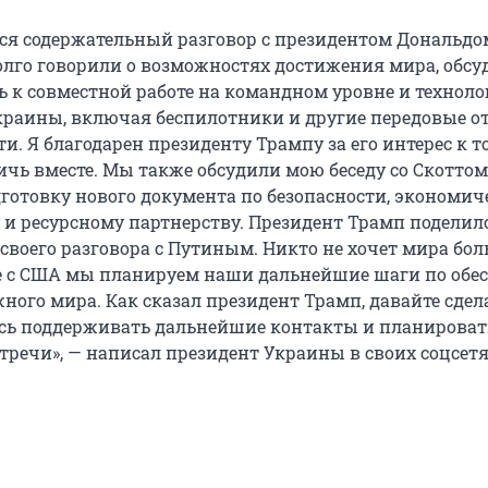
лся содержательный разговор с президентом Дональдо
лго говорили о возможностях достижения мира, обсу
ь к совместной работе на командном уровне и технол
раины, включая беспилотники и другие передовые о
 Я благодарен президенту Трампу за его интерес к то
чь вместе. Мы также обсудили мою беседу со Скоттом
дготовку нового документа по безопасности, экономи
 и ресурсному партнерству. Президент Трамп поделил
своего разговора с Путиным. Никто не хочет мира бол
е с США мы планируем наши дальнейшие шаги по обе
ного мира. Как сказал президент Трамп, давайте сдела
сь поддерживать дальнейшие контакты и планироват
тречи», — написал президент Украины в своих соцсетя