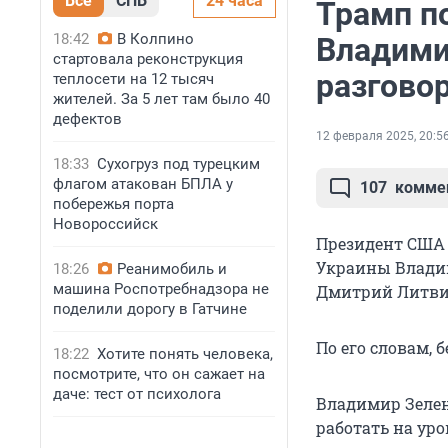
Все
СПБ
24 часа
Трамп п
18:42
В Колпино
Владими
стартовала реконструкция
разгово
теплосети на 12 тысяч
жителей. За 5 лет там было 40
дефектов
12 февраля 2025, 20:5
18:33
Сухогруз под турецким
флагом атакован БПЛА у
107
комме
побережья порта
Новороссийск
Президент США 
Украины Владим
18:26
Реанимобиль и
машина Роспотребнадзора не
Дмитрий Литви
поделили дорогу в Гатчине
По его словам, 
18:22
Хотите понять человека,
посмотрите, что он сажает на
даче: тест от психолога
Владимир Зелен
работать на уро