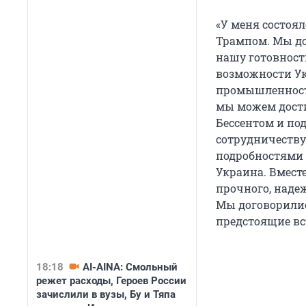
«У меня состоя
Трампом. Мы до
нашу готовност
возможности Ук
промышленности.
мы можем дости
Бессентом и по
сотрудничеству
подробностями 
Украина. Вмест
прочного, надеж
Мы договорили
предстоящие вс
18:18
AI-AINA: Смольный
режет расходы, Героев России
зачислили в вузы, Бу и Тяпа