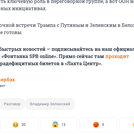
ть ключевую роль в переговорной группе, а вот ООН н
рных инициативах.
очной встречи Трампа с Путиным и Зеленским в Бело
е готовы.
 быстрых новостей — подписывайтесь на наш офици
 «Фонтанка SPB online». Прямо сейчас там
проходит
радефицитных билетов в «Лахта Центр».
вербах
ент
Разговор
Владимир Зеленский
30
13
9