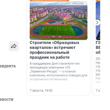
Строители «Образцовых
ГЭС, м
кварталов» встречают
ВВП: в
профессиональный
об ист
праздник на работе
2026-й —
професси
В преддверии Дня строителя топ-
зидента
строителе
менеджеры компании «СЗ
строителя
„Терминал-Ресурс“ — о планах
раз. В ГК
компании, испытаниях и поводах для
появился
осторожного оптимизма.
поменяла
7 августа, 18:00
7 августа,
овности