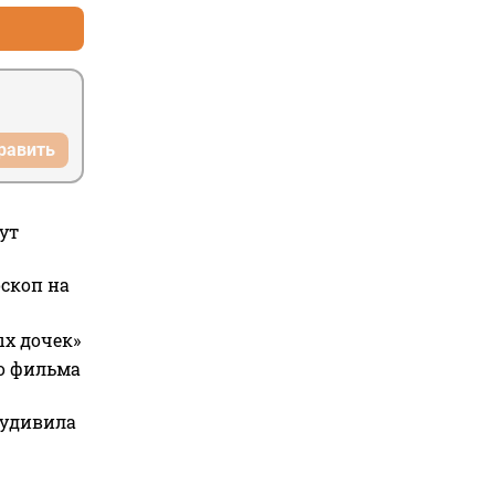
равить
ут
оскоп на
ых дочек»
го фильма
 удивила