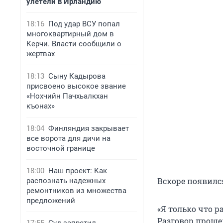
улетели в Ирландию
18:16
Под удар ВСУ попал
многоквартирный дом в
Керчи. Власти сообщили о
жертвах
18:13
Сыну Кадырова
присвоено высокое звание
«Нохчийн Пачхьалкхан
къонах»
18:04
Финляндия закрывает
все ворота для дичи на
восточной границе
18:00
Наш проект: Как
Вскоре появилс
распознать надежных
ремонтников из множества
предложений
«Я только что 
Разговор прошел