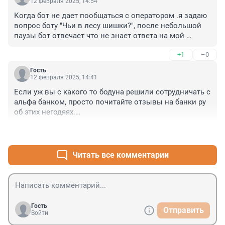
12 февраля 2025, 14:54
Когда бот не дает пообщаться с оператором .я задаю 
вопрос боту "Чьи в лесу шишки?", после небольшой 
паузы бот отвечает что не знает ответа на мой 
вопрос и переключает на оператора
+1
–0
Гость
12 февраля 2025, 14:41
Если уж вы с какого то бодуна решили сотрудничать с 
альфа банком, просто почитайте отзывы на банки ру 
об этих негодяях.

Там все расписано, как они вводят в заблуждение.

+1
–0
Без юриста вы не разберетесь, поэтому совет, 
обходите этих негодяев стороной, сэкономите себе 
нервы, время и деньги
Читать все комментарии
Гость
Отправить
Войти