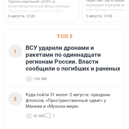
перестает быть нишевы
Группа компаний «А101» и
переходит в разряд вос
Благотворительный фонд помощи
повседневных решений
бездомным животным «НИКА»
заключили соглашение о
6 августа, 12:26
5 августа, 13:56
стратегическом сотрудничестве.
ТОП 5
ВСУ ударили дронами и
1
ракетами по одиннадцати
регионам России. Власти
сообщили о погибших и раненых
104 388
Куда пойти 31 июля–2 августа: праздник
2
флоксов, «Пространственный сдвиг» у
Манежа и «Музыка мира»
81 485
7