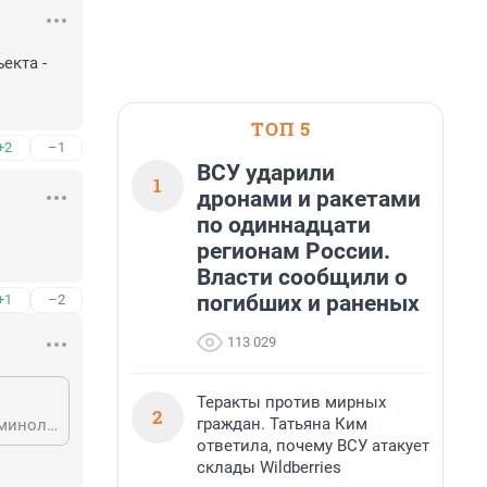
кта - 
ТОП 5
+2
–1
ВСУ ударили
1
дронами и ракетами
по одиннадцати
регионам России.
Власти сообщили о
погибших и раненых
+1
–2
113 029
Теракты против мирных
2
граждан. Татьяна Ким
Беженцы - это те , которые ‘’убегают’’, а эти нет. Так , что определитесь с терминологией.
ответила, почему ВСУ атакует
склады Wildberries