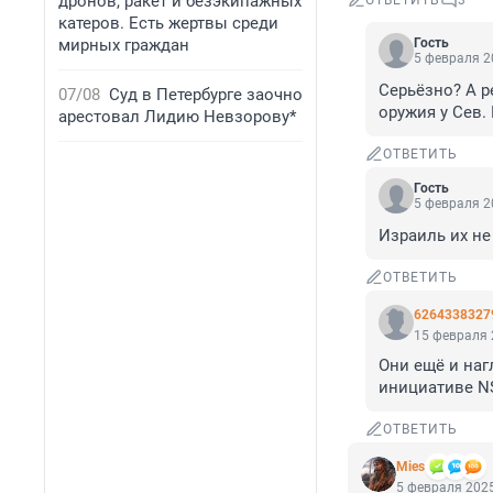
дронов, ракет и безэкипажных
ОТВЕТИТЬ
3
катеров. Есть жертвы среди
мирных граждан
Гость
5 февраля 2
Серьёзно? А 
07/08
Суд в Петербурге заочно
оружия у Сев.
арестовал Лидию Невзорову*
ОТВЕТИТЬ
Гость
5 февраля 2
Израиль их не
ОТВЕТИТЬ
6264338327
15 февраля 
Они ещё и наг
инициативе N
ОТВЕТИТЬ
Mies
5 февраля 2025