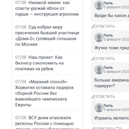
07/08
Никакой химии: как
Гость
5 февраля 2025
спасти урожай яблок от
парши — инструкция агронома
Вроде бы какое 
07/08
Суд избрал меру
ОТВЕТИТЬ
пресечения бывшей участнице
Гость
«Дома-2», гулявшей голышом
5 февраля 2025
по Москве
Жучке тоже прид
07/08
Наш проект: Как
ОТВЕТИТЬ
бизнесу сэкономить на
Гость
платежах за рубеж
5 февраля 2025
Больше америка
07/08
«Мерзкий способ»:
парирует?
Хорватия оставила лидеров
сборной России без
ОТВЕТИТЬ
важнейшего чемпионата
Европы
Гость
5 февраля 2025
07/08
ВСУ днем атаковали
Израиль являетс
регионы России с помощью