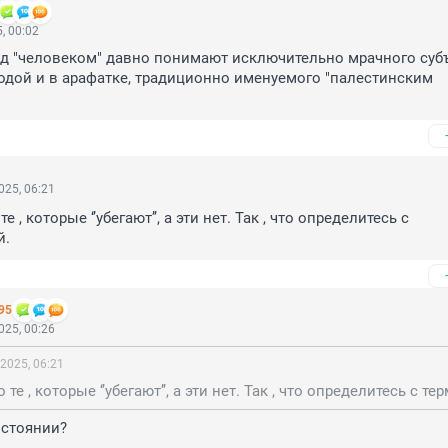
, 00:02
од "человеком" давно понимают исключительно мрачного субъе
родой и в арафатке, традиционно именуемого "палестинским 
025, 06:21
е , которые ‘’убегают’’, а эти нет. Так , что определитесь с 
й.
95
025, 00:26
2025, 06:21
остоянии?