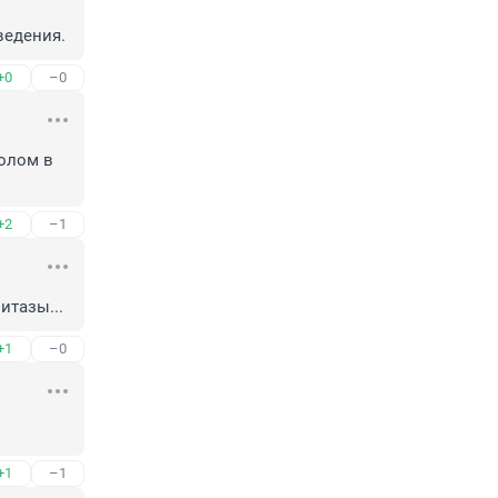
ведения.
+0
–0
олом в 
+2
–1
итазы...
+1
–0
+1
–1