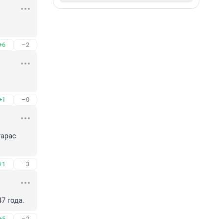
+6
–2
+1
–0
арас 
+1
–3
7 года.
+5
–2