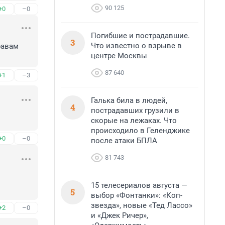
90 125
+0
–0
Погибшие и пострадавшие.
3
Что известно о взрыве в
авам 
центре Москвы
87 640
+1
–3
Галька била в людей,
4
пострадавших грузили в
скорые на лежаках. Что
происходило в Геленджике
+0
–0
после атаки БПЛА
81 743
15 телесериалов августа —
5
выбор «Фонтанки»: «Коп-
звезда», новые «Тед Лассо»
+2
–0
и «Джек Ричер»,