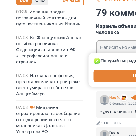
Все
СПБ
24 часа
ПЕРЕЙТИ К ПУ
79 комм
00:35
Испания вводит
пограничный контроль для
путешественников из Италии
Израиль объяви
человека
07/08
Во Французских Альпах
погибла россиянка.
Федерация альпинизма РФ:
«Непрофессионально и
Получай наград
странно»
Гость
07/08
Названа профессия,
П
Войти
представители которой реже
всего умирают от болезни
Альцгеймера
Newfie
6 февраля 2025
07/08
Мизулина
Будут зачищать
отреагировала на сообщения
о выдворении «веселого
ОТВЕТИТЬ
молочника» Джастаса
Уолкера из РФ
Гость