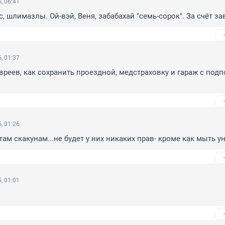
, 06:41
, шлимазлы. Ой-вэй, Веня, забабахай "семь-сорок". За счёт за
, 01:37
вреев, как сохранить проездной, медстраховку и гараж с подп
, 01:26
там скакунам...не будет у них никаких прав- кроме как мыть ун
, 01:01