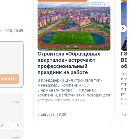
я 2025, 20:59
Строители «Образцовых
ГЭС, м
кварталов» встречают
ВВП: в
профессиональный
об ист
праздник на работе
2026-й —
равить
професси
В преддверии Дня строителя топ-
строителе
менеджеры компании «СЗ
строителя
„Терминал-Ресурс“ — о планах
раз. В ГК
компании, испытаниях и поводах для
появился
осторожного оптимизма.
поменяла
7 августа, 18:00
7 августа,
+0
–0