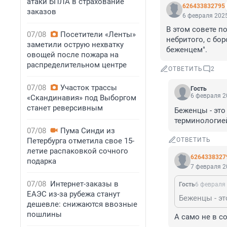
атаки БПЛА в страхование
626433832795
заказов
6 февраля 2025
В этом совете п
07/08
Посетители «Ленты»
небритого, с бо
заметили острую нехватку
беженцем".
овощей после пожара на
распределительном центре
ОТВЕТИТЬ
2
07/08
Участок трассы
Гость
6 февраля 2
«Скандинавия» под Выборгом
станет реверсивным
Беженцы - это т
терминологие
07/08
Пума Синди из
Петербурга отметила свое 15-
ОТВЕТИТЬ
летие распаковкой сочного
6264338327
подарка
7 февраля 2
07/08
Интернет-заказы в
Гость
6 февраля 
ЕАЭС из-за рубежа станут
дешевле: снижаются ввозные
пошлины
А само не в с