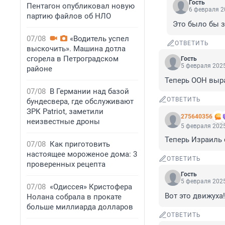
Гость
Пентагон опубликовал новую
6 февраля 2
партию файлов об НЛО
Это было бы з
07/08
«Водитель успел
ОТВЕТИТЬ
выскочить». Машина дотла
сгорела в Петроградском
Гость
5 февраля 2025
районе
Теперь ООН выра
07/08
В Германии над базой
ОТВЕТИТЬ
бундесвера, где обслуживают
ЗРК Patriot, заметили
275640356
неизвестные дроны
5 февраля 2025
Теперь Израиль 
07/08
Как приготовить
настоящее мороженое дома: 3
ОТВЕТИТЬ
проверенных рецепта
Гость
5 февраля 2025
07/08
«Одиссея» Кристофера
Вот это движуха!
Нолана собрала в прокате
больше миллиарда долларов
ОТВЕТИТЬ