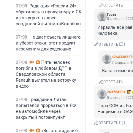
07/08
Редакция «России-24»
ОТВЕТИТЬ
обратилась в прокуратуру и СК
Гость
из-за угроз в адрес
5 февраля 2025
создателей фильма «Колобок»
Израиль все рав
человека.
07/08
Не даст съесть лишнего
и уберет отеки: этот продукт
ОТВЕТИТЬ
1
незаменим для худеющих
6264338327
07/08
Пять человек
7 февраля 2
погибли в лобовом ДТП в
Какого именно
Свердловской области.
Renault вылетел на встречку —
ОТВЕТИТЬ
видео
263784231
5 февраля 2025
07/08
Гражданин Литвы
попытался прорваться в РФ
Пора ООН из Бол
на автомобиле через
Например в ОАЭ.
закрытый погранпункт
ОТВЕТИТЬ
1
07/08
«Вы это видели?»: