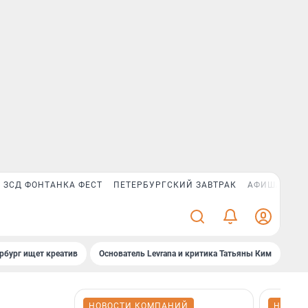
ЗСД ФОНТАНКА ФЕСТ
ПЕТЕРБУРГСКИЙ ЗАВТРАК
АФИША PLUS
рбург ищет креатив
Основатель Levrana и критика Татьяны Ким
Зач
НОВОСТИ КОМПАНИЙ
НОВОС