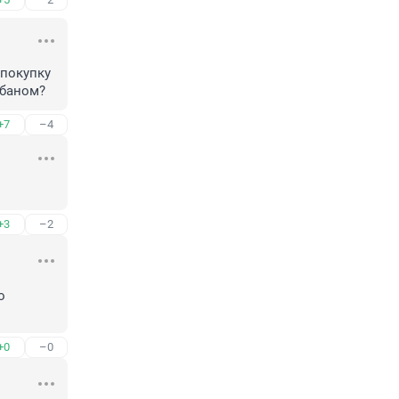
покупку 
ибаном?
+7
–4
+3
–2
 
+0
–0