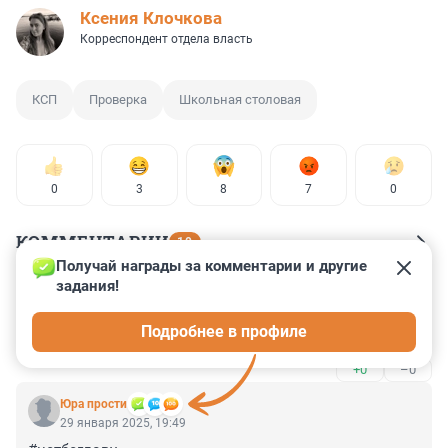
Ксения Клочкова
Корреспондент отдела власть
КСП
Проверка
Школьная столовая
0
3
8
7
0
КОММЕНТАРИИ
10
Получай награды за комментарии и другие 
задания!
Гость
29 января 2025, 21:54
Подробнее в профиле
Чечину покормите она же отвечает курирует…
+0
–0
Юра прости
29 января 2025, 19:49