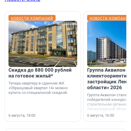
НОВОСТИ КОМПАНИЙ
НОВОСТИ КОМПАНИ
Скидка до 880 000 рублей
Группа Аквилон 
на готовое жильё*
клиентоориентир
застройщик Лени
Теперь квартиру в сданном ЖК
области» 2026
«Образцовый квартал 14» можно
купить со специальной скидкой.
Группа Аквилон стала 
победителей конкурса 
строительная организа
Ленинградской области 
номинации «Самый
6 августа, 18:00
6 августа, 16:50
клиентоориентированн
застройщик Ленинград
области».