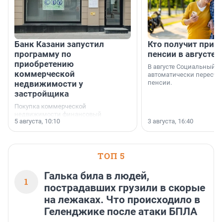
Банк Казани запустил
Кто получит приб
программу по
пенсии в августе
приобретению
В августе Социальный 
коммерческой
автоматически пересчи
недвижимости у
пенсии.
застройщика
Покупка коммерческой
недвижимости финансовый
5 августа, 10:10
3 августа, 16:40
инструмент, доступный для многих
предпринимателей. Будь то новый
офис, склад, торговое помещение
или готовый арендный бизнес —
успех сделки зависит от правильного
ТОП 5
выбора объекта и грамотного
финансирования.
Галька била в людей,
1
пострадавших грузили в скорые
на лежаках. Что происходило в
Геленджике после атаки БПЛА