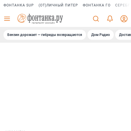
ФОНТАНКА SUP
(ОТ)ЛИЧНЫЙ ПИТЕР
ФОНТАНКА ГО
СЕРЕБР
Бензин дорожает — гибриды возвращаются
Дом Радио
Достав