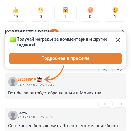
19
0
1
0
1
КОММЕНТАРИИ
18
Получай награды за комментарии и другие 
задания!
Гость
30 января 2025, 04:44
Подробнее в профиле
Умеют же люди избавлять общество от нечисти.
+0
–0
282088919
24 января 2025, 17:47
Вот бы за автобус, сброшенный в Мойку так...
+0
–0
Гость
24 января 2025, 16:16
Он не хотел больше жить. То есть его желание было 