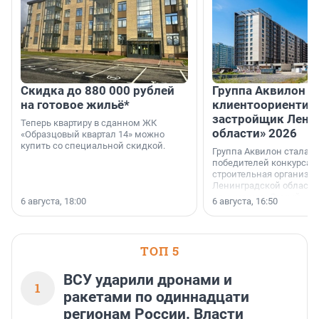
Скидка до 880 000 рублей
Группа Аквилон 
на готовое жильё*
клиентоориентир
застройщик Лени
Теперь квартиру в сданном ЖК
области» 2026
«Образцовый квартал 14» можно
купить со специальной скидкой.
Группа Аквилон стала 
победителей конкурса 
строительная организа
Ленинградской области 
номинации «Самый
6 августа, 18:00
6 августа, 16:50
клиентоориентированн
застройщик Ленинград
области».
ТОП 5
ВСУ ударили дронами и
1
ракетами по одиннадцати
регионам России. Власти